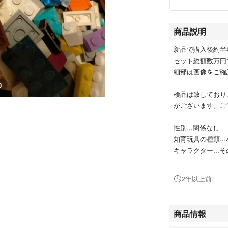
商品説明
新品で購入後約半
セット総額数万円で
細部は画像をご確
0
検品は致しており
がございます。ご
性別...関係なし
知育玩具の種類..
キャラクター...
素材...プラスチッ
対象年齢...3歳以
2年以上前
#レゴブロック#ラ
RIENDS#CITY
商品情報