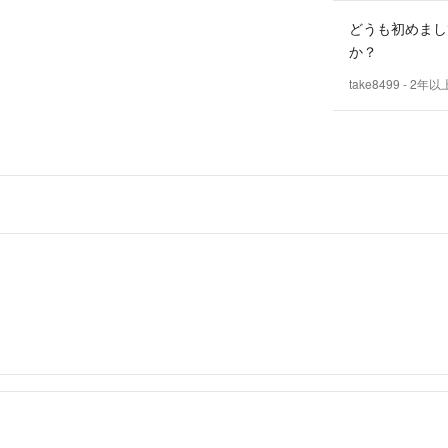
どうも初めまし
か？
take8499
- 2年以