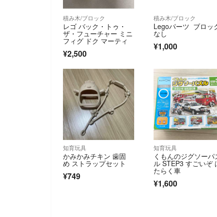
積み木/ブロック
積み木/ブロック
レゴ バック・トゥ・
Legoパーツ ブロッ
ザ・フューチャー ミニ
なし
フィグ ドク マーティ
¥1,000
¥2,500
知育玩具
知育玩具
かみかみチキン 歯固
くもんのジグソーパ
め ストラップセット
ル STEP3 すごいぞ 
たらく車
¥749
¥1,600