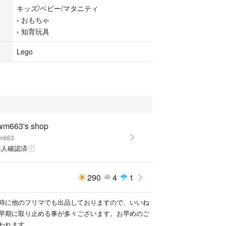
キッズ/ベビー/マタニティ
›
おもちゃ
›
知育玩具
Lego
wm663's shop
m663
本人確認済
290
4
1
時に他のフリマでも出品しておりますので、いいね
早期に取り止める事が多々ございます。お早めのご
われます。