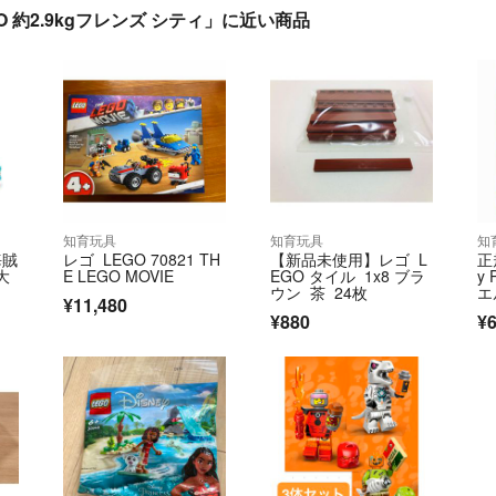
O 約2.9kgフレンズ シティ」に近い商品
知育玩具
知育玩具
知
海賊
レゴ LEGO 70821 TH
【新品未使用】レゴ L
正
大
E LEGO MOVIE
EGO タイル 1x8 ブラ
y 
ウン 茶 24枚
エ
¥11,480
¥880
¥6