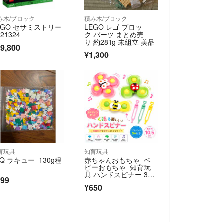
み木/ブロック
積み木/ブロック
EGO セサミストリー
LEGO レゴ ブロッ
21324
ク パーツ まとめ売
り 約281g 未組立 美品
9,800
¥1,300
育玩具
知育玩具
aQ ラキュー 130g程
赤ちゃんおもちゃ ベ
ビーおもちゃ 知育玩
具 ハンドスピナー 3点
899
セット＋３個ゴム
¥650