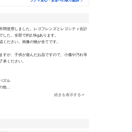
ラクマ安心・安全への取り組み
年間使用しました。レゴフレンズとレゴシティ合計
した。全部で約2.5kgあります。
認ください。画像の物が全てです。
ますが、子供が遊んだお品ですので、小傷や汚れ等
了承ください。
.パズル
その他
ク
続きを表示する
上
キュー#LaQ#パズル#知育おもちゃ#知育おもちゃ#F
#マイクラ#ディズニー#Ninja