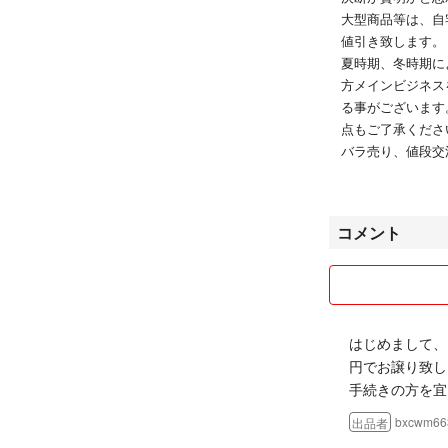
大型商品等は、自
値引き致します。
夏時期、冬時期に
方メインビジネス
る事がございます
点もご了承くださ
バラ売り、値段交
は対応致します。
長文、乱文をご覧
コメント
はじめまして、
円でお譲り致し
手続きの方を宜
bxcwm66
出品者