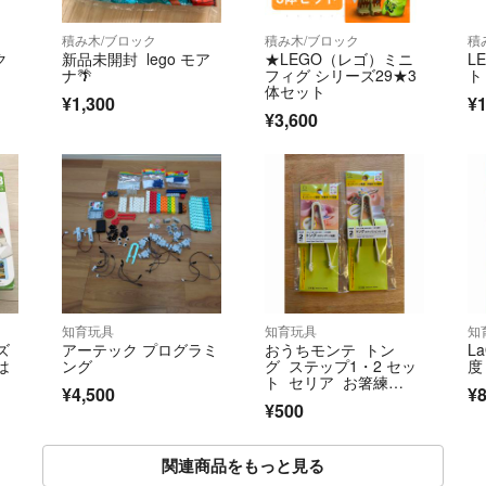
積み木/ブロック
積み木/ブロック
積
ク
新品未開封 lego モア
★LEGO（レゴ）ミニ
L
ナ🌴
フィグ シリーズ29★3
ト 
体セット
¥1,300
¥1
¥3,600
知育玩具
知育玩具
知
ズ
アーテック プログラミ
おうちモンテ トン
L
は
ング
グ ステップ1・2 セッ
度
ト セリア お箸練
¥4,500
¥
習 モンテッソーリ
¥500
関連商品をもっと見る