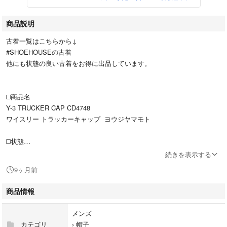
商品説明
古着一覧はこちらから↓
#SHOEHOUSEの古着
他にも状態の良い古着をお得に出品しています。
◻️商品名
Y-3 TRUCKER CAP CD4748
ワイスリー トラッカーキャップ ヨウジヤマモト
◻️状態
良品 全体的に比較的綺麗な状態です
続きを表示する
・やや型崩れがあります。
9ヶ月前
・内側額部分にやや色落ちあります。
商品情報
メンズ
カテゴリ
›
帽子