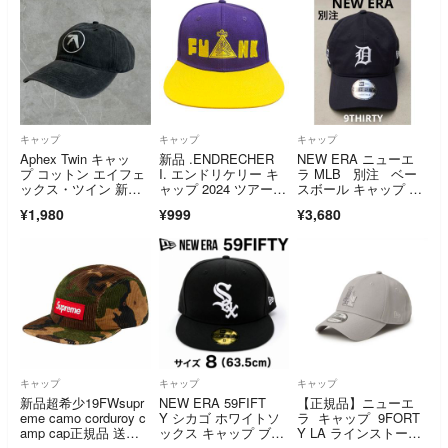
キャップ
キャップ
キャップ
Aphex Twin キャッ
新品 .ENDRECHER
NEW ERA ニューエ
プ コットン エイフェ
I. エンドリケリー キ
ラ MLB 別注 ベー
ックス・ツイン 新
ャップ 2024 ツアーグ
スボール キャップ 9T
品 ヴィンテージ加
ッズ
HIRTY デトロイト・
¥1,980
¥999
¥3,680
工 cap new 帽子
タイガース ネイビー
キャップ
キャップ
キャップ
新品超希少19FWsupr
NEW ERA 59FIFT
【正規品】ニューエ
eme camo corduroy c
Y シカゴ ホワイトソ
ラ キャップ 9FORT
amp cap正規品 送料
ックス キャップ ブラ
Y LA ラインストー
無料
ック サイズ8 63.5cm
ン グレー 灰色