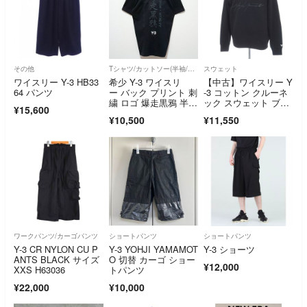
その他
Tシャツ/カットソー(半袖/袖なし)
スウェット
ワイスリー Y-3 HB33
希少 Y-3 ワイスリ
【中古】ワイスリー Y
64 パンツ
ー バック プリント 刺
-3 コットン クルーネ
繍 ロゴ 爆走黒鴉 半
ック スウェット ブラ
¥15,600
袖 Tシャツ
ック【サイズS】【メ
¥10,500
¥11,550
ンズ】
ワークパンツ/カーゴパンツ
ショートパンツ
ショートパンツ
Y-3 CR NYLON CU P
Y-3 YOHJI YAMAMOT
Y-3 ショーツ
ANTS BLACK サイズ
O 切替 カーゴ ショー
¥12,000
XXS H63036
トパンツ
¥22,000
¥10,000