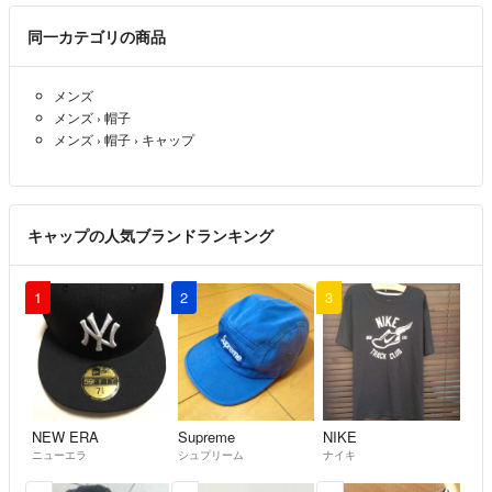
古物許可証：宮城県公安委員会 第221260000188号
同一カテゴリの商品
メンズ
メンズ
›
帽子
メンズ
›
帽子
›
キャップ
キャップの人気ブランドランキング
1
2
3
NEW ERA
Supreme
NIKE
ニューエラ
シュプリーム
ナイキ