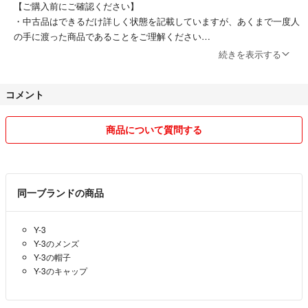
【ご購入前にご確認ください】
・中古品はできるだけ詳しく状態を記載していますが、あくまで一度人
の手に渡った商品であることをご理解ください
続きを表示する
・サイズ感などは個人差があるため、ご質問には一般的な情報でのご案
内となります
コメント
・発送後のトラブル防止のため、返品は原則お断りしております（商品
説明と著しく異なる場合を除く）
商品について質問する
・他サイトにも同時出品しておりますので在庫管理の都合上購入時申請
ありにしております。
同一ブランドの商品
リピーター様にはささやかですがお値引きもご用意しておりますので、
Y-3
ぜひお気軽にお声がけください！
Y-3のメンズ
Y-3の帽子
誠実なお取引を心がけております。どうぞよろしくお願いいたします。
Y-3のキャップ