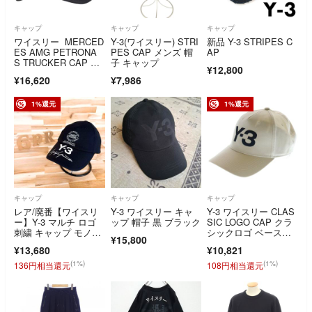
キャップ
キャップ
キャップ
ワイスリー MERCED
Y-3(ワイスリー) STRI
新品 Y-3 STRIPES C
ES AMG PETRONA
PES CAP メンズ 帽
AP
S TRUCKER CAP A2
子 キャップ
¥12,800
L006 メルセデスAMG
¥16,620
¥7,986
ペトロナストラッカー
キャップ メンズ ON
E SIZE
1%還元
1%還元
キャップ
キャップ
キャップ
レア/廃番【ワイスリ
Y-3 ワイスリー キャ
Y-3 ワイスリー CLAS
ー】Y-3 マルチ ロゴ
ップ 帽子 黒 ブラック
SIC LOGO CAP クラ
刺繍 キャップ モノト
シックロゴ ベースボ
¥15,800
ーン 黒×白
ールキャップ 帽子 ホ
¥13,680
¥10,821
ワイト JP1144-3-104
(1%)
(1%)
136円相当還元
108円相当還元