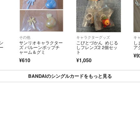
その他
キャラクターグッズ
キ
ン
サンリオキャラクター
こびとづかん めじる
し
ー
ズ バルーンポップチ
しフレンズ2 2個セッ
ア
ャーム＆グミ
ト
¥9
¥610
¥1,050
BANDAIのシングルカードをもっと見る