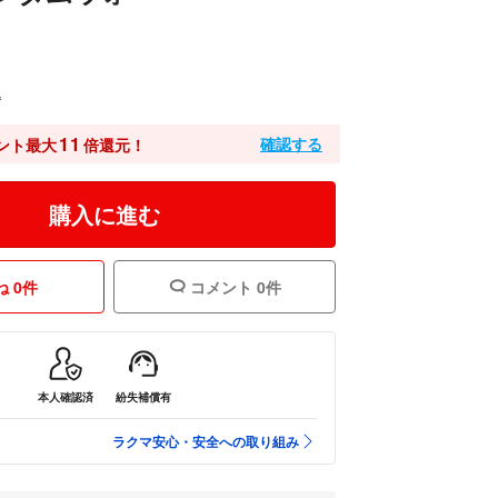
込
11
確認する
ント最大
倍還元！
購入に進む
 0件
コメント 0件
本人確認済
紛失補償有
ラクマ安心・安全への取り組み