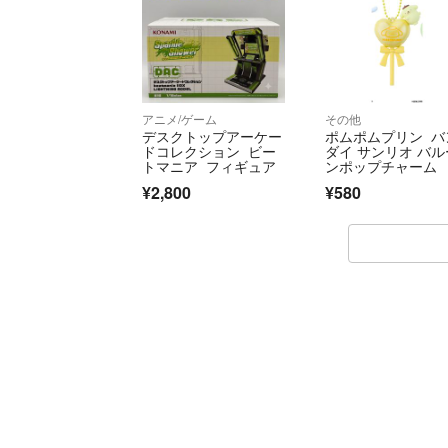
アニメ/ゲーム
その他
デスクトップアーケー
ポムポムプリン バ
ドコレクション ビー
ダイ サンリオ バル
トマニア フィギュア
ンポップチャーム
¥2,800
¥580