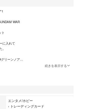
ア1
ズ
NDAM WAR
ット
ーに入れて
た。
#グリーンノア
続きを表示する
GUNDAMWAR
レーディングカード
エンタメ/ホビー
›
トレーディングカード