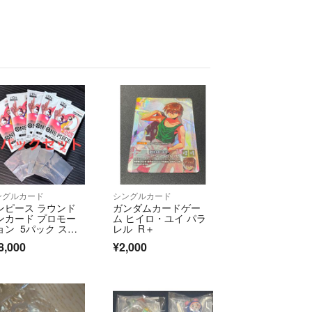
ングルカード
シングルカード
ンピース ラウンド
ガンダムカードゲー
ンカード プロモー
ム ヒイロ・ユイ パラ
ョン 5パック ステ
レル R＋
ー5枚 ONE PEAC
8,000
¥2,000
 ワンピースカードゲ
ム