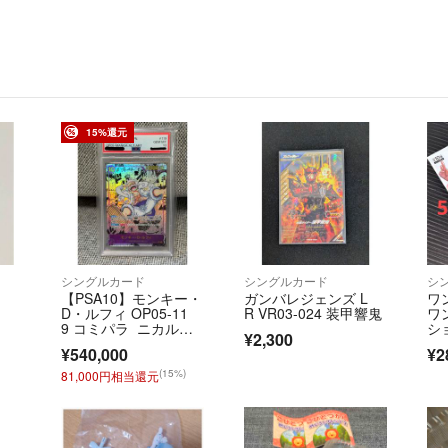
15%還元
シングルカード
シングルカード
シ
【PSA10】モンキー・
ガンバレジェンズ L
ワ
D・ルフィ OP05-11
R VR03-024 装甲響鬼
ワ
9 コミパラ ニカルフ
シ
¥2,300
ィ
ッカ
¥540,000
¥2
E
ー
(15%)
81,000円相当還元