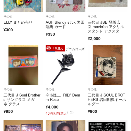
その他
その他
その他
ELLY まとめ売り
AGF Blendy stick 岩田
三代目 JSB 登坂広
剛典 カード
臣 movin'on アクリル
¥300
スタンド アクスタ
¥333
¥2,000
1%還元
その他
その他
その他
三代目 J Soul Brother
今市隆二 RILY Deni
三代目 J SOUL BROT
s サングラス メガ
m Rose
HERS 岩田剛典キーホ
ネ グラス
ルダー
¥4,000
¥950
¥900
(1%)
40円相当還元