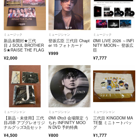
ミュージック
ミュージシャン
ミュージック
新品未開封★三代
登坂広臣 三代目 Chapt
ØMI LIVE 2026 ～INFI
目 J SOUL BROTHER
er 15 フォトカード
NITY MOON～ 登坂広
S★RAISE THE FLAG
臣
¥999
¥2,000
¥7,777
ミュージシャン
ミュージシャン
ミュージシャン
【新品・未使用】三代
ØMI Øto3 会場限定 う
三代目 KINGDOM MA
目JSB アプグレオリジ
ちわ INFINITY MOO
TE盤 ミニトートバッ
ナルグッズ3点セット
N DVD 予約特典
グ
¥4,500
¥800
¥1,777