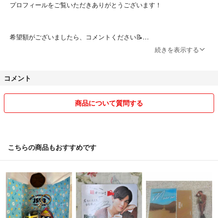
プロフィールをご覧いただきありがとうございます！
希望額がございましたら、コメントください📝
※許容範囲内でしたら対応致します※
続きを表示する
また、まとめ買いをしてくださる方は、可能な限りご購入者様の希望額
コメント
で取引させていただきます！🙇‍♀️
まとめて欲しい商品がございましたら、お気軽にコメントください😊
📝
商品について質問する
素敵なご縁がありますように🤝✨
よろしくお願い致します
こちらの商品もおすすめです