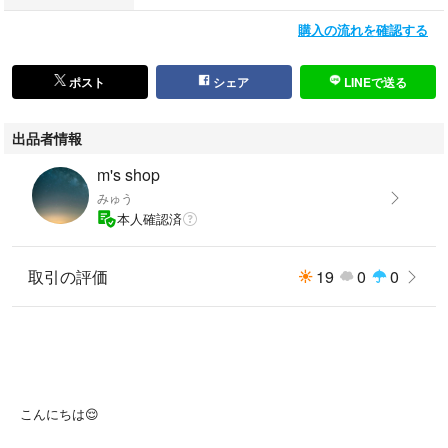
購入の流れを確認する
ポスト
シェア
LINEで送る
出品者情報
m's shop
みゅう
本人確認済
取引の評価
19
0
0
こんにちは😌