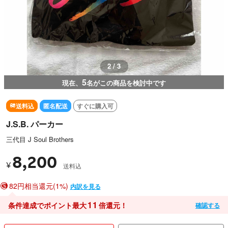
3 / 3
5
現在、
名がこの商品を検討中です
送料込
匿名配送
すぐに購入可
J.S.B. パーカー
三代目 J Soul Brothers
8,200
¥
送料込
82円相当還元(1%)
内訳を見る
11
条件達成でポイント最大
倍還元！
確認する