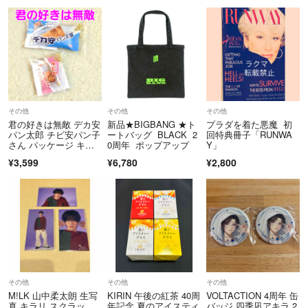
その他
その他
その他
君の好きは無敵 デカ安
新品★BIGBANG ★ト
プラダを着た悪魔 初
パン太郎 チビ安パン子
ートバッグ BLACK 2
回特典冊子「RUNWA
さん パッケージ キー
0周年 ポップアップ
Y」
ホルダー
¥3,599
¥6,780
¥2,800
その他
その他
その他
M!LK 山中柔太朗 生写
KIRIN 午後の紅茶 40周
VOLTACTION 4周年 缶
真 キラリ スクラッ
年記念 夏のアイスティ
バッジ 四季凪アキラ 2