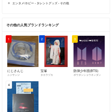
エンタメ/ホビー
›
タレントグッズ
›
その他
その他の人気ブランドランキング
1
2
3
にじさんじ
宝塚
防弾少年団(BTS)
ニジサンジ
タカラヅカ
ボウダンショウネンダン
4