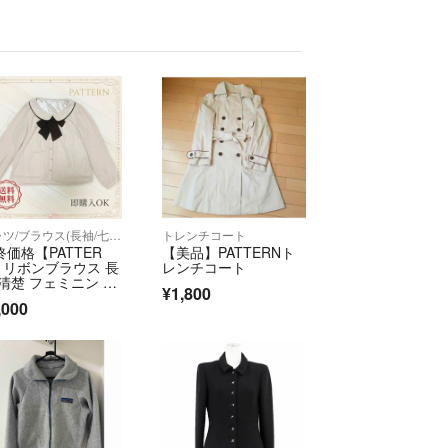
シャツ/ブラウス(長袖/七分)
トレンチコート
終価格【PATTER
【美品】PATTERNト
】リボンブラウス 長
レンチコート
 清楚 フェミニン 刺
¥1,800
 ビジュー
,000