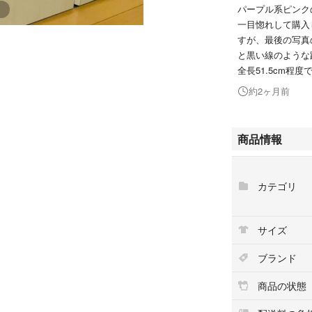
パープル系ピンク
一目惚れして購入
すが、最後の写真
と黒い線のような
全長51.5cm程度
約2ヶ月前
商品情報
カテゴリ
サイズ
ブランド
商品の状態