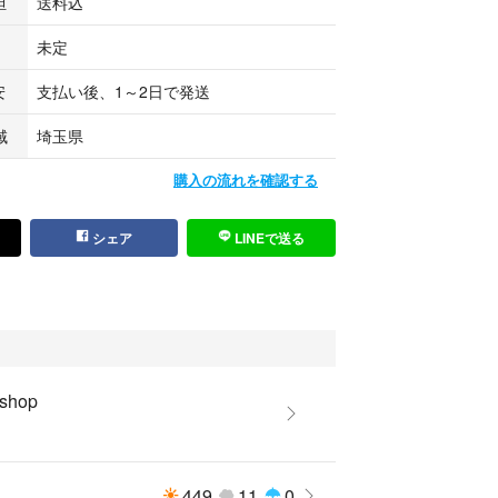
担
送料込
未定
安
支払い後、1～2日で発送
域
埼玉県
購入の流れを確認する
シェア
LINEで送る
 shop
449
11
0