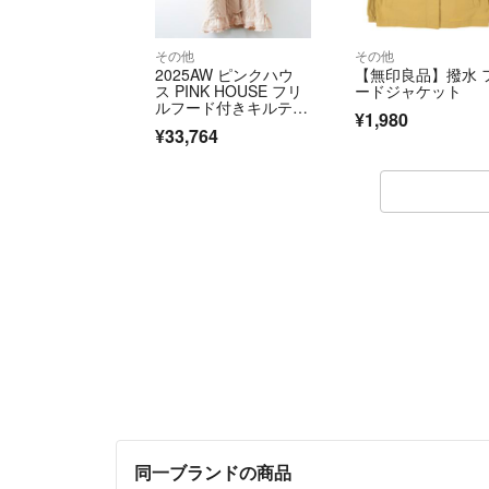
その他
その他
2025AW ピンクハウ
【無印良品】撥水 
ス PINK HOUSE フリ
ードジャケット
ルフード付きキルティ
¥1,980
ングロングコート ピ
¥33,764
ンク∥リボン ピコフリ
ル Aライン【2400015
101620】
同一ブランドの商品