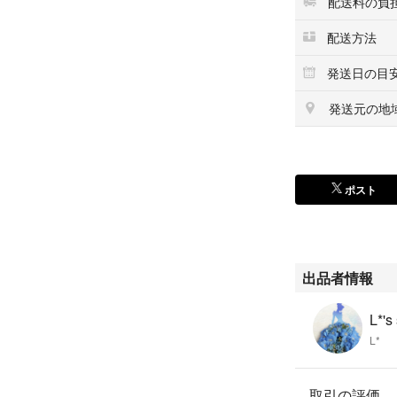
配送料の負
配送方法
発送日の目
発送元の地
ポスト
出品者情報
L*'s
L*
取引の評価