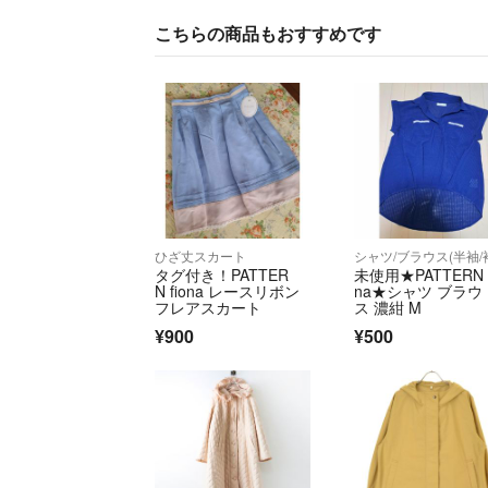
こちらの商品もおすすめです
ひざ丈スカート
タグ付き！PATTER
未使用★PATTERN f
N fiona レースリボン
na★シャツ ブラウ
フレアスカート
ス 濃紺 M
¥900
¥500