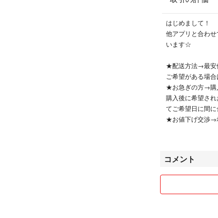
はじめまして！
他アプリと合わせ
います☆
★配送方法→最安
ご希望がある場合
★お急ぎの方→購
購入後に希望され
てご希望日に間に
★お値下げ交渉→
その他
・ペット&喫煙者
コメント
・家は毎日お掃除
よろしくお願いしま