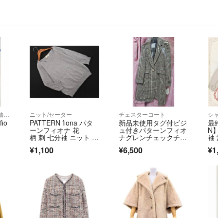
シャツ/ブラウス(半袖/袖なし)
ニット/セーター
チェスターコート
io
PATTERN fiona パタ
新品未使用タグ付ビジ
最
ーンフィオナ 花
ュ付きパターンフィオ
N
柄 刺 七分袖 ニット セ
ナグレンチェックチェ
袖
ーター sizeM/グレー ■
スターコートM
繍
¥1,100
¥6,500
¥1
◇ レディース