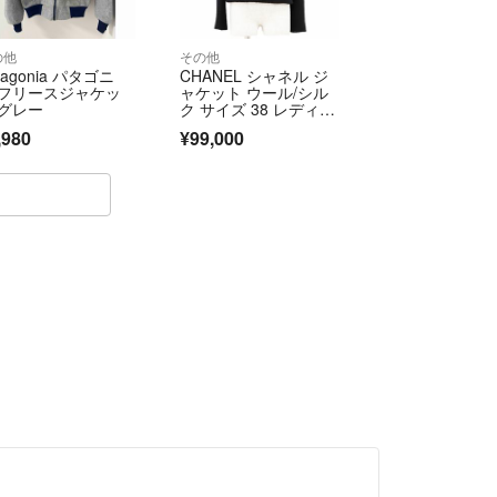
の他
その他
tagonia パタゴニ
CHANEL シャネル ジ
 フリースジャケッ
ャケット ウール/シル
 グレー
ク サイズ 38 レディー
ス 03A P22101 COCO
,980
¥99,000
マーク ロゴ ボタン ア
ウター ブラック 黒 フ
ランス製 カール・ラ
ガーフェルド期