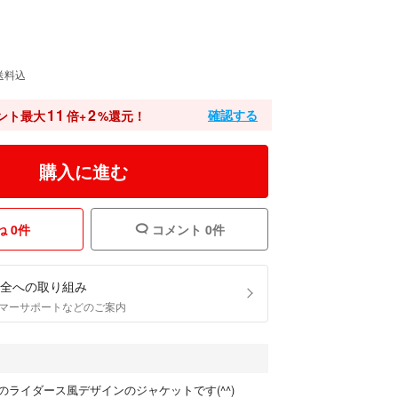
送料込
11
2
確認する
ント最大
倍+
%還元！
購入に進む
 0件
コメント 0件
全への取り組み
マーサポートなどのご案内
のライダース風デザインのジャケットです(^^)