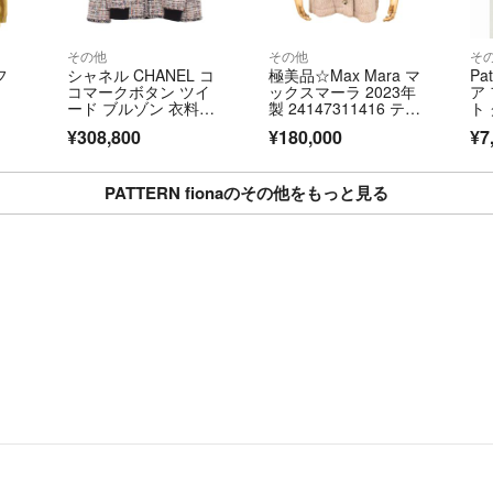
その他
その他
そ
フ
シャネル CHANEL コ
極美品☆Max Mara マ
Pa
コマークボタン ツイ
ックスマーラ 2023年
ア
ード ブルゾン 衣料
製 24147311416 テデ
ト
品 アウター コット
ィベア アルパカ シル
¥308,800
¥180,000
¥7
ン レディース マルチ
ク混 ケープ ポンチ
カラー 【中古】
ョ コート ベージュ M
L 伊製 正規品
PATTERN fionaのその他をもっと見る