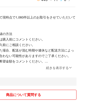
て現時点で1,060件以上のお取引をさせていただいて
値の方法
は購入前にコメントください。
入前にご相談ください。
た場合、配送が混む時期や連休など配送方法によっ
合わない可能性がありますのでご了承ください。
希望金額をコメントください。
続きを表示する
無しの家庭です。
しており、基本的に綺麗好きです。
す(^^)
商品について質問する