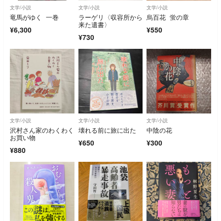
文学/小説
文学/小説
文学/小説
竜馬がゆく 一巻
ラーゲリ〈収容所から
烏百花 蛍の章
来た遺書〉
¥6,300
¥550
¥730
文学/小説
文学/小説
文学/小説
沢村さん家のわくわく
壊れる前に旅に出た
中陰の花
お買い物
¥650
¥300
¥880