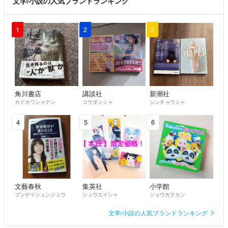
文学/小説の人気ブランドランキング
1
2
3
角川書店
講談社
新潮社
カドカワショテン
コウダンシャ
シンチョウシャ
4
5
6
文藝春秋
集英社
小学館
ブンゲイシュンジュウ
シュウエイシャ
ショウガクカン
文学/小説の人気ブランドランキング