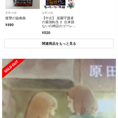
文学/小説
文学/小説
復讐の協奏曲
【中古】 楽園守護者
の最強転生 2 出来損
¥490
ないの神話のゴーレ
ム、現世では絶対防御
¥520
の最強従者になる
関連商品をもっと見る
SOLD OUT