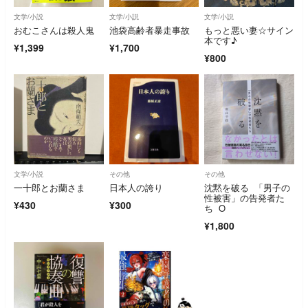
文学/小説
文学/小説
文学/小説
おむこさんは殺人鬼
池袋高齢者暴走事故
もっと悪い妻☆サイン
本です♪
¥1,399
¥1,700
¥800
文学/小説
その他
その他
一十郎とお蘭さま
日本人の誇り
沈黙を破る 「男子の
性被害」の告発者た
¥430
¥300
ち O
¥1,800