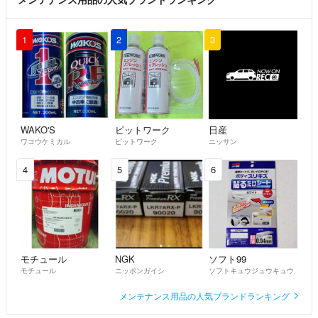
1
2
3
WAKO'S
ピットワーク
日産
ワコウケミカル
ピットワーク
ニッサン
4
5
6
モチュール
NGK
ソフト99
モチュール
ニッポンガイシ
ソフトキュウジュウキュウ
メンテナンス用品の人気ブランドランキング