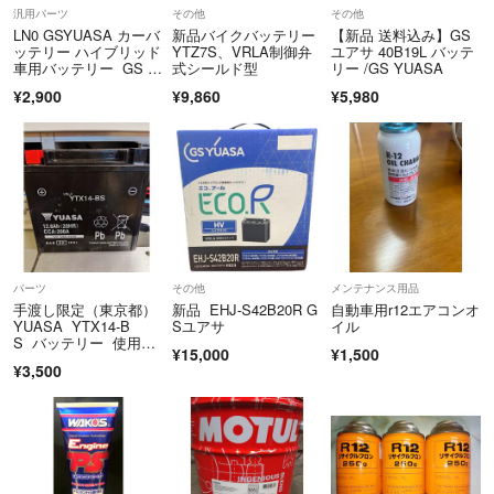
「神経質な方はご遠慮ください」
汎用パーツ
その他
その他
「NCNR」等
LN0 GSYUASA カーバ
新品バイクバッテリー
【新品 送料込み】GS
購入するには不安な中古品が多いように思います
ッテリー ハイブリッド
YTZ7S、VRLA制御弁
ユアサ 40B19L バッテ
車用バッテリー GS ユ
式シールド型
リー /GS YUASA
アサ
¥2,900
¥9,860
¥5,980
そのような物は大抵ホコリまみれで届いたり
段ボール箱に直接商品が入っていたり
ビックリすることがあります
もちろん不具合などあったりする可能性も非常に高いです
「セキュリティロックが掛かっている」
「地図SDやB-CASカードが入っていない」等よく聞きます…
パーツ
その他
メンテナンス用品
値段が安いからといって購入したはいいが
手渡し限定（東京都）
新品 EHJ-S42B20R G
自動車用r12エアコンオ
部品欠品や修理費など結局高くついてしまい
YUASA YTX14-B
Sユアサ
イル
後悔された方も多いのではないでしょうか?
S バッテリー 使用期
¥15,000
¥1,500
間 約1年
¥3,500
当方では一つの商品に手間や時間をかけて
「外部のクリーニング、アルコール除菌」
「CD、DVDレンズのクリーニング」
「可動部のグリスアップ」等の整備を施し
出品前にしっかりと動作確認を行った商品のみ