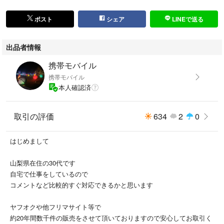
欧州車（ＤＩＮ形式バッテリー搭載）
充電テスト：国産車（ＪＩＳ形式バッテリー搭載）
ポスト
シェア
LINEで送る
駆動電源測定するバッテリーを電源とする。
（ただし、テスト中、バッテリー電圧が７Ｖ以下になると動作停止す
出品者情報
る。）
駆動電源電圧範囲ＤＣ７Ｖ～１７．９Ｖ
携帯モバイル
連続テスト回数
携帯モバイル
１回（続けてテストする時は、３０秒以上の間隔を開けてテストする必要
本人確認済
あり。）
入力耐電圧ＤＣ３０Ｖ以下
取引の評価
634
2
0
使用温度範囲０～４０℃
プリンター印刷可能回数約２５０回／ロール紙１本
プリンター用紙感熱式ロール紙（用紙幅：６０ｍｍ、ロール紙直径：５０
はじめまして
ｍｍ以下）
山梨県在住の30代です
出品前に動作は確認済みですので安心してご購入下さい
自宅で仕事をしているので
本体のほかに取扱説明書コピーをお付けいたします
コメントなど比較的すぐ対応できるかと思います
ボタンの破損などもありません
匿名配送、ヤマト宅急便(追跡番号あり最短翌日配達)で発送いたします
ヤフオクや他フリマサイト等で
約20年間数千件の販売をさせて頂いておりますので安心してお取引く