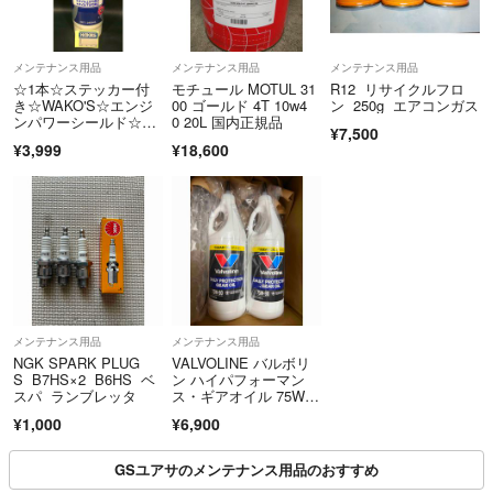
販売しております
万が一お届け後致命的な不具合がございましたら
メンテナンス用品
メンテナンス用品
メンテナンス用品
☆1本☆ステッカー付
モチュール MOTUL 31
R12 リサイクルフロ
評価前でしたら出品者送料負担にて返品後
き☆WAKO'S☆エンジ
00 ゴールド 4T 10w4
ン 250g エアコンガス
返金させて頂きますので安心してお買い物ください
ンパワーシールド☆ワ
0 20L 国内正規品
¥7,500
取付前に必ず動作確認ください
コーズ
¥3,999
¥18,600
取付、脱着工賃等は負担できかねます
大幅な値下げはできませんが
常識の範囲内でしたら商品によりお値引き可能です
気になる商品があればコメントを頂ければ嬉しいです
もちろん、即購入でもOK!
コメント最中でも先に購入して頂いた方優先です
メンテナンス用品
メンテナンス用品
最後まで読んでいただきありがとうございました
NGK SPARK PLUG
VALVOLINE バルボリ
S B7HS×2 B6HS ベ
ン ハイパフォーマン
気持ち良いお取引を心がけています
スパ ランブレッタ
ス・ギアオイル 75W9
0 1USQt 新品2本セッ
¥1,000
¥6,900
ト
GSユアサのメンテナンス用品のおすすめ