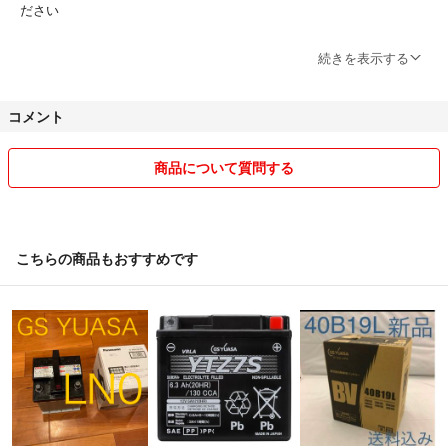
ださい
お支払い手続き確認後、迅速、丁寧に発送致します
続きを表示する
精密機器の販売が多いのでプチプチにてしっかり梱包を致します(リサ
イクル梱包材を使用)
コメント
基本的に18時までの支払い手続きで当日配送
それ以降の時間の手続きは翌日の夕方最終便にてまとめて発送させて頂
商品について質問する
きます
※出先の場合はこの限りではありません
送料は全国無料
こちらの商品もおすすめです
沖縄や北海道、離島でも無料です
付属部品や配線長さなど納得の上ご購入ください。
他サイトなどでも取り扱っていますので
突然削除する場合がございます
「取り外す前までは動いていた」
「中古品なのでご理解頂ける方」