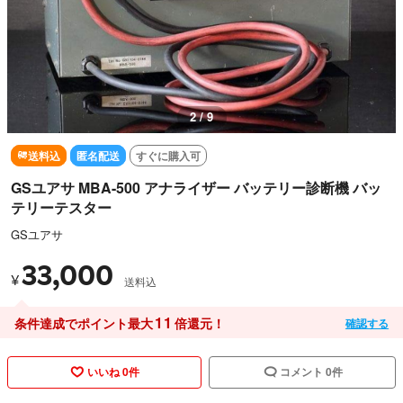
3 / 9
送料込
匿名配送
すぐに購入可
GSユアサ MBA-500 アナライザー バッテリー診断機 バッ
テリーテスター
GSユアサ
33,000
¥
送料込
11
条件達成でポイント最大
倍還元！
確認する
いいね 0件
コメント 0件