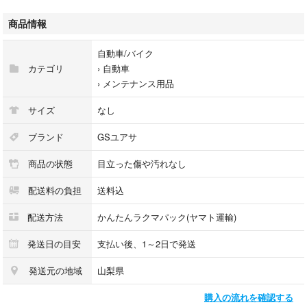
【特 長】
バッテリーの性能低下の原因を、バッテリーの寿命による「交換時期」な
商品情報
のか「充電不足」なのかを自動判定
診断結果をその場でプリントアウト可能
自動車/バイク
設定から診断まで簡単操作
カテゴリ
›
自動車
操作方法を前面のパネルに表示しているので簡単に操作できる
›
メンテナンス用品
欧州車用バッテリー（ＤＩＮ規格）の診断も可能
適合機種の表にＪＩＳ規格とＤＩＮ規格の両方を記載している
サイズ
なし
バッテリーの状態に合わせた診断が可能
バッテリー温度設定（４段階）、バッテリーランク設定（１０段階）と
ブランド
GSユアサ
細かな環境設定により、バッテリーの正確な状態を判定する
商品の状態
目立った傷や汚れなし
車の充電系統の出力電圧を測定できる
配送料の負担
送料込
【 仕 様 】
型名ＭＢＡ－５００
配送方法
かんたんラクマパック(ヤマト運輸)
外形寸法高さ２００×幅３００×奥行２００（ｍｍ）
質量約４．７ｋｇ
発送日の目安
支払い後、1～2日で発送
適合電池ＤＣ１２Ｖ自動車用開放型鉛バッテリー
発送元の地域
山梨県
（５時間率容量 ２１～１７６Ａｈ）
適合車種：ＤＣ１２Ｖ車両
購入の流れを確認する
放電テスト：国産車（ＪＩＳ形式バッテリー搭載）および