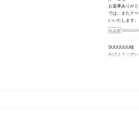
お返事ありがと
☆お値下げ交渉は
では、またクー
。⁂⁂希望金額を記
いいたします。
出品したばかりだ
値下げにはお応え
SUUUU
出品者
注意して検品して
SUUUUUU様
ご容赦くださいま
おはようござい
次回クーポンが
自宅保管による劣
気になる点は購入
で、有難いです
よろしくお願い
★★★★★★絶賛
みーこ
- 2ヶ月前
なかなかうごきが
どんどん削除して
ご了承ください。
みーこ様
おはようござい
わたしも調べて
☆
んでした、、よ
★喫煙者なし。ペ
ておりますが、