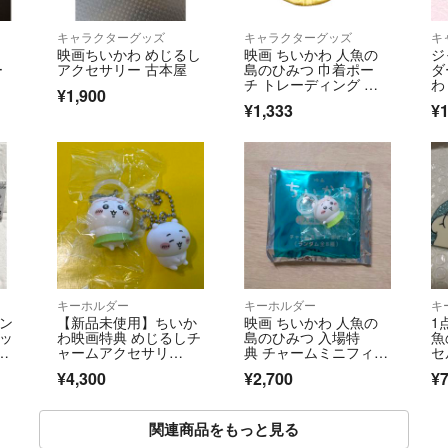
キャラクターグッズ
キャラクターグッズ
キ
映画ちいかわ めじるし
映画 ちいかわ 人魚の
ジ
ー
アクセサリー 古本屋
島のひみつ 巾着ポー
ダ
チ トレーディング ア
わ
¥1,900
クリルチャーム ハチワ
ャ
¥1,333
¥1
レ うさぎ カニちゃ
ャ
ん ラッコ
ー
キーホルダー
キーホルダー
キ
イン
【新品未使用】ちいか
映画 ちいかわ 人魚の
1
パッ
わ映画特典 めじるしチ
島のひみつ 入場特
魚
レ
ャームアクセサリ
典 チャームミニフィギ
セ
ー ちいかわ
ュア
ア
¥4,300
¥2,700
¥
ー
関連商品をもっと見る