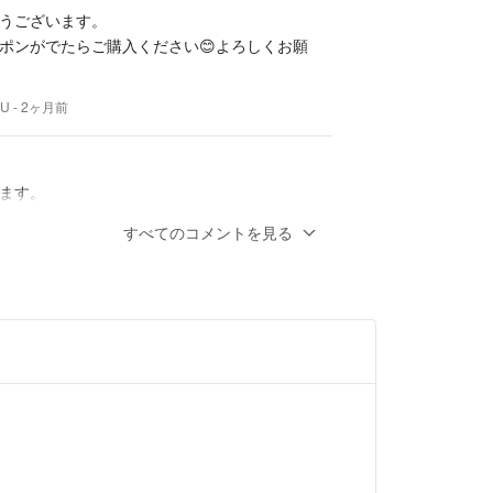
うございます。
良識の範囲内でお願いします
ポンがでたらご購入ください😊よろしくお願
載してください⁂⁂
ったり、何度かお値下げをしている場合、大幅なお
できないこともあります。ご了承ください。
UU
- 2ヶ月前
おりますが、やむ終えず見落としがあった場合には
せ。
ます。
出るまで、お取り置きをして頂けるとのこと
化など、気になる方はご遠慮ください。
すべてのコメントを見る
前に遠慮なくご質問ください。
。
します！
断捨離中のため
ないものは
いきます！
★★★★★★★★★★★★★★★
ます。
みましたが、対応してもらえるかわかりませ
ろしければ次回クーポンが出るまでお待ちし
ットなし。です。
いかがでしょうか？