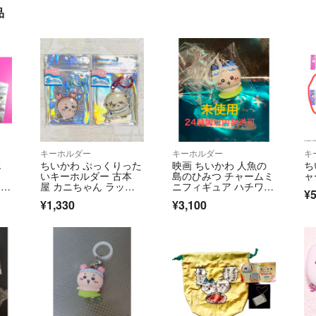
品
キーホルダー
キーホルダー
キ
じ
ちいかわ ぷっくりった
映画 ちいかわ 人魚の
ち
いキーホルダー 古本
島のひみつ チャームミ
ャ
る
屋 カニちゃん ラッコ 2
ニフィギュア ハチワ
¥
個セット キーホルダ
レ 劇場版
¥1,330
¥3,100
ー ぷっくりったい