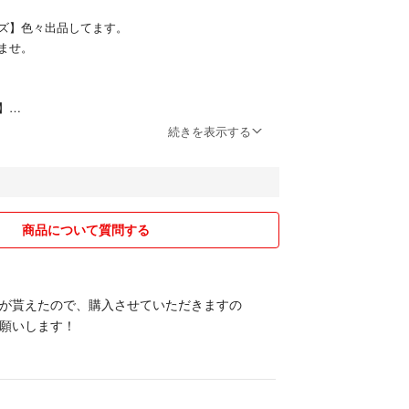
ズ】色々出品してます。
ませ。
】
続きを表示する
きを心がけていきたいとおもっておりますが、子育
なにかとバタバタしており、ご迷惑をおかけしてし
ん…
商品について質問する
とこといただけると助かります。
以内に発送可能でございます。
が貰えたので、購入させていただきますの
お時間いただく場合もあります。必ずご連絡させて
願いします！
の際、保証 追跡ございませんのでなにかトラブルが
はとれませんのでご了承ください。