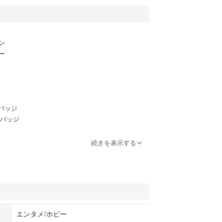
ン
ー
バッジ
バッジ
続きを表示する
ださいませ。
たします。
エンタメ/ホビー