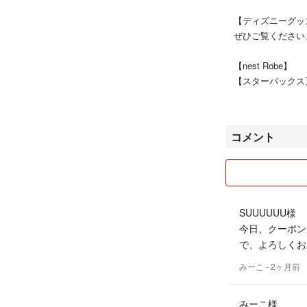
【ディズニーグッ
ぜひご覧ください
【nest Robe】
【スターバックス
中心です。
コメント
スムーズな取り引
て&仕事の日々で
まうかもしれませ
発送急ぐ場合 ひ
SUUUUUU様
基本的に24時間
今日、クーポン
（商品によっては
で、よろしくお
いただきます。）
みーこ
- 2ヶ月前
普通郵便での発送
あった場合の責任
みーこ様