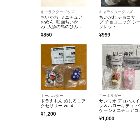
キャラクターグッズ
キャラクターグッズ
ちいかわ ミニチュア
ちいかわ チョコサ
おめん 映画ちいか
プ チョコエッグ シ
わ 人魚の島のひみ
クレット
つ ウエハース カード
¥850
¥999
キーホルダー
キーホルダー
ドラえもん めじるしア
サンリオ アロハス
クセサリー vol.4
グ＆ハローキティ 
ケージミニチュアコ
¥1,200
クション★セット
¥1,000