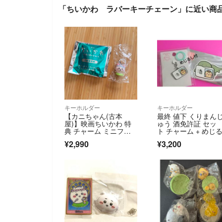
「ちいかわ ラバーキーチェーン」に近い商
キーホルダー
キーホルダー
【カニちゃん(古本
最終 値下 くりまん
屋)】映画ちいかわ 特
ゅう 酒免許証 セッ
典 チャーム ミニフィ
ト チャーム + めじ
ギュア
し + ステッカー
¥2,990
¥3,200