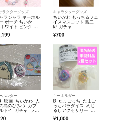
ャラクターグッズ
キャラクターグッズ
ャラジャラ キーホル
ちいかわ もっちるフェ
ー ポーチ ちいか
イスマスコット 島二
 ホワイト ピンク チ
郎 ガチャ
ーム 夜光 バッグチ
,199
¥700
ーム キーホルダ
 キーチェーン
ーホルダー
キーホルダー
点 映画 ちいかわ 人
B たまごっち たまご
の島のひみつ カプ
っちパラダイス めじ
ルトイ ガチャ ラメ
るしアクセサリー ぽ
クリルキーホルダ
ちっち パープル 2種
720
¥1,000
 キーホルダー