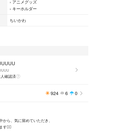
›
アニメグッズ
›
キーホルダー
ちいかわ
UUUUU
UUUU
本人確認済
924
6
0
中から、気に留めていただき、
🙇‍♂️