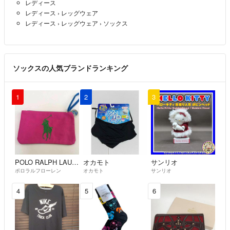
レディース
レディース
›
レッグウェア
レディース
›
レッグウェア
›
ソックス
ソックスの人気ブランドランキング
1
2
3
POLO RALPH LAUREN
オカモト
サンリオ
ポロラルフローレン
オカモト
サンリオ
4
5
6