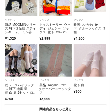
ソックス
ソックス
ソックス
新品 MOOMINシリー
トイストーリー ウッ
映画ちいかわ 靴
ズ 靴下２足組 スティ
ディ ジェシー ソッ
下 クルーソックス 3
ンキー ムーミン谷の
クス 靴下 23～25
種
なかまたち トーベ・
㎝ タグ付き
¥1,320
¥2,999
¥4,200
ヤンソン フィンラン
ド 北欧
ソックス
ソックス
ソックス
総レースハイソック
美品 Angelic Prett
靴下 白
ス 靴下 地雷 量
y オーバーニーソック
¥800
産 白 黒 2セット ロリ
ス
ータ レディース
¥740
¥5,999
関連商品をもっと見る