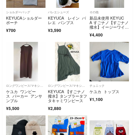
ショルダーバッグ
バレエシューズ
その他
KEYUCAショルダー
KEYUCA レイン バ
新品未使用 KEYUC
ポーチ
レエ パンプス
A すごナノ【すごナノ
撥水】イージーワイド
¥700
¥3,590
パンツ M ライ
¥4,400
ロングワンピース/マキシワンピース
ロングワンピース/マキシワンピース
チュニック
ケユカ ワンピー
KEYUCA 【すごナノ
ケユカ トップス
ス パーカー アンサ
撥水】タンブラータフ
¥1,100
ンブル
タキャミワンピース
¥5,500
¥2,880