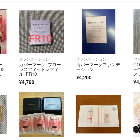
ファンデーション
ファンデーション
フ
ー
カバーマーク フロー
カバーマークファンデ
CO
0＆
レスフィットレフィ
ーション
ー
品
ル FR10
ス
¥4,200
品
¥4,790
¥4