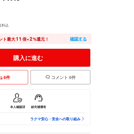
送料込
11
2
確認する
ント最大
倍+
%還元！
購入に進む
 6件
コメント 0件
本人確認済
紛失補償有
ラクマ安心・安全への取り組み