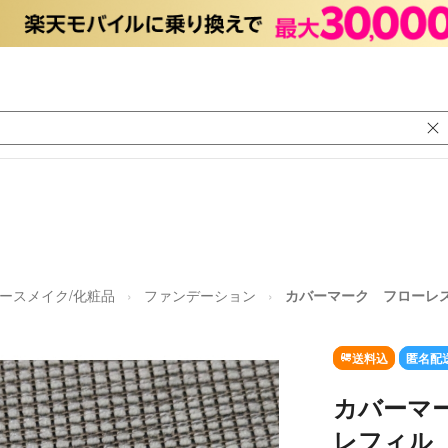
ースメイク/化粧品
ファンデーション
カバーマーク フローレス
送料込
匿名配
カバーマ
レフィル 