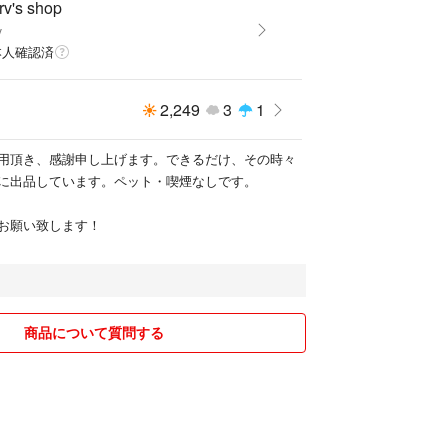
rv's shop
v
本人確認済
2,249
3
1
用頂き、感謝申し上げます。できるだけ、その時々
様に出品しています。ペット・喫煙なしです。
お願い致します！
商品について質問する