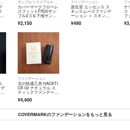
サンプル/トライアルキット
サンプル/トライアルキット
ファンデーション
フ
プ
カバーマークフローレ
資生堂 エッセンス ス
ナ
ラ
スフィットFR20サン
キンスムースファンデ
ス
化粧
プル2コ＆下地サンプ
ーション ＋ スキング
フ
ル
ロウプライマー サン
レ
¥2,150
¥490
¥3
プル
ファンデーション
ロ
北の快適工房 HACKTI
ンデ
CK 02 ナチュラル ス
2
ティックファンデーシ
ョン
¥4,400
COVERMARKのファンデーションをもっと見る