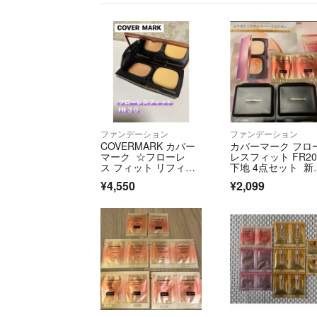
ファンデーション
ファンデーション
COVERMARK カバー
カバーマーク フロ
マーク ☆フローレ
レスフィット FR2
ス フィット リフィ
下地 4点セット 新
ル ファンデーショ
未使用 試供品
¥4,550
¥2,099
ン / SPF35 PA+++ ・F
R30