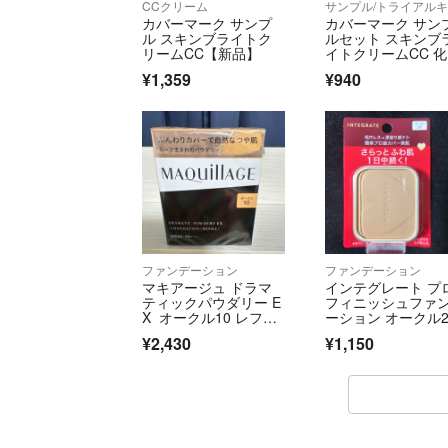
CCクリーム
カバーマーク サンプ
カバーマーク サン
ル スキンブライトク
ルセット スキンブ
リームCC【新品】
イトクリームCC 
水 美容液
¥1,359
¥940
ファンデーション
ファンデーション
マキアージュ ドラマ
インテグレート プ
ティックパウダリー E
フィニッシュファ
X オークル10 レフィ
ーション オークル
ル(9.3g)
0 レフィル(10g)
¥2,430
¥1,150