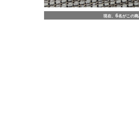
6
現在、
名がこの商