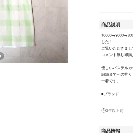
商品説明
10000→9000→8
した！
ご覧いただきまし
コメント無し即購
0
優しいパステルカ
細部までへの拘り
一着です。
■ブランド
courreges / ク
3年以上前
■商品名
ギンガムチェック
商品情報
■サイズ