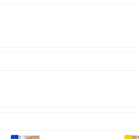
交渉をされた際は
を最優先とさせて
●在庫管理はこま
すので、タッチの
●送料は基本的に
お送りします。ご
の配送に関する事
●衣類の着用画像
●状態が良い物の
ては人により美品
方、ご理解いただ
●検品はしており
い、採寸の誤差な
●ご不明な点は必