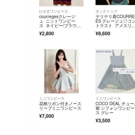
ひざ丈ワンピース
タンクトップ
courregesクレージ
テリテリ着COURRE
ュ ニットワンピー
ES クレージュ♡コ
ス ネイビー/ブラウ
トラスト アメスリ
ン サイズ38
ンクトップ S
¥2,800
¥8,600
ミニワンピース
ミニワンピース
花柄リボン付きノース
COCO DEAL チュ
リーブミニワンピース
裾 シフォンワンピー
ス グレー
¥7,000
¥3,500