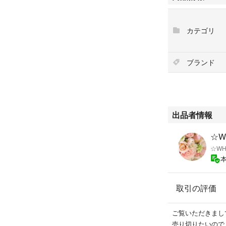
9
カテゴリ
肩幅 約34cm
身幅 約43cm
ウエスト 約39cm
ブランド
ヒップ 約46.5cm
着丈 約89cm
■色
ライトグリーン /
出品者情報
■素材
☆W
表地 レーヨン10
☆WH
裏地 ポリエステ
取引の評価
■状態
ファスナー上のフ
宅保管です。
ご覧いただきまして
売り切りたいので