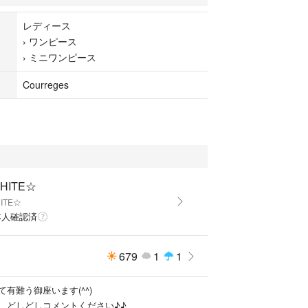
レディース
›
ワンピース
›
ミニワンピース
Courreges
 薄緑
HITE☆
0%
ITE☆
本人確認済
ル
679
1
1
ックが片方ありません(画像5)。それ以外は良好、自
有難う御座います(^^)
、どしどしコメントください♪♪