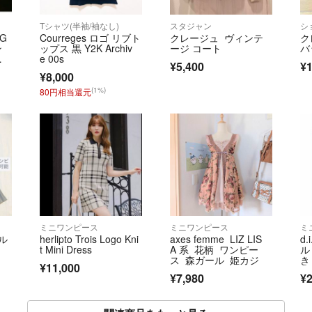
Tシャツ(半袖/袖なし)
スタジャン
シ
G
Courreges ロゴ リブト
クレージュ ヴィンテ
ク
ン
ップス 黒 Y2K Archiv
ージ コート
バ
タ
e 00s
¥5,400
¥1
¥8,000
(1%)
80円相当還元
ミニワンピース
ミニワンピース
ミ
ール
herlipto Trois Logo Kni
axes femme LIZ LIS
d
t Mini Dress
A 系 花柄 ワンピー
ル
ス 森ガール 姫カジ
き
¥11,000
ン
¥7,980
¥2