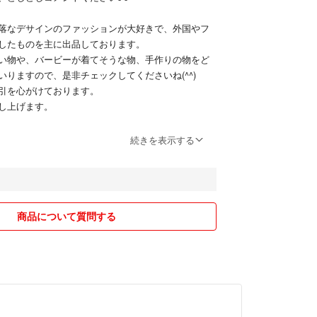
品中の商品一覧はこちらからチェックしてください♪
落なデサインのファッションが大好きで、外国やフ
示 を押すと、売り切れた商品が表示されず、ご覧いた
したものを主に出品しております。
 )*₊ﾟ♡
い物や、バービーが着てそうな物、手作りの物をど
いりますので、是非チェックしてくださいね(^^)
RSACE・VERSUS・DOLCE&GABBANA・CHANE
引を心がけております。
INE・FENDI・Ferragamo・GIVENCHY・サンローラ
し上げます。
T・Max Mara・EPOCA・ADORE・COACH・ピエ
レルチアーノ・courreges・CLATHAS・Calvi
続きを表示する
 COURT・Apuweiser-riche・JUSGLITTY・Mystrad
の良いもの 】
DUO・GRACE CONTINENTAL・ビアッジョブルー・
あまり目立たず、まだまだ使えるもの 】
esty・LAISSE PASSE・Snidel・ZARA・H&
ております。
EGO・Rady・エミリアウィズ・プリマシェレル・SPH
合は正直に記載をしておりますが、見落としがある
E 好きの方にもオススメです♪
。恐れ入りますが、ご了承願います。
商品について質問する
レーム不可でお願いします。
的な希望価格をご提示ください。
れた方の早い者勝ちです。もし複数人が同時に価格