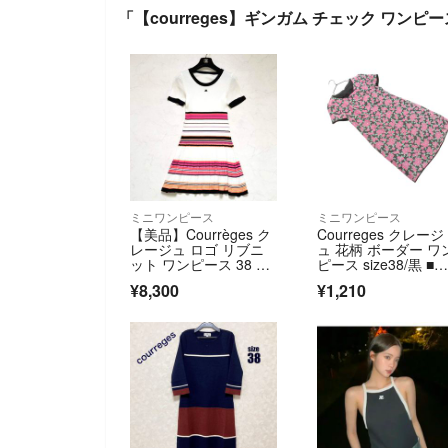
「【courreges】ギンガム チェック ワンピ
ミニワンピース
ミニワンピース
【美品】Courrèges ク
Courreges クレージ
レージュ ロゴ リブニ
ュ 花柄 ボーダー ワ
ット ワンピース 38 半
ピース size38/黒 ■
袖
◆ レディース
¥8,300
¥1,210