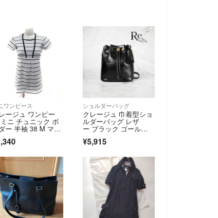
ニワンピース
ショルダーバッグ
レージュ ワンピー
クレージュ 巾着型ショ
 ミニ チュニック ボ
ルダーバッグ レザ
ダー 半袖 38 M マル
ー ブラック ゴールド
カラー
金具 美品
,340
¥5,915