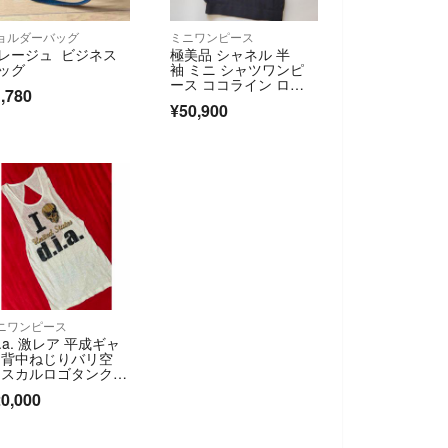
ョルダーバッグ
ミニワンピース
レージュ ビジネス
極美品 シャネル 半
ッグ
袖 ミニ シャツワンピ
ース ココライン ロゴ
,780
ボタン ブラック
¥50,900
ニワンピース
.i.a. 激レア 平成ギャ
 背中ねじりバリ空
 スカルロゴタンクワ
ピース
0,000