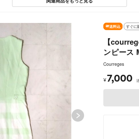
関連商品をもっと見る
SOLD OUT
送料込
すぐに
【courr
ンピース 
Courreges
7,000
¥