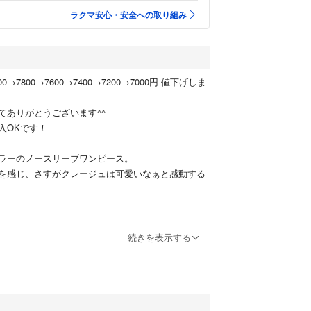
ラクマ安心・安全への取り組み
000→7800→7600→7400→7200→7000円 値下げしま
てありがとうございます^^
入OKです！
ラーのノースリーブワンピース。
を感じ、さすがクレージュは可愛いなぁと感動する
レージュ
続きを表示する
ワンピース