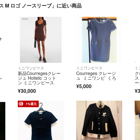
ース M ロゴ ノースリーブ」に近い商品
ミニワンピース
ミニワンピース
ミ
新品Courregesクレー
Courreges クレージ
ク
ン
ジュ Holistic コット
ュ ミニワンピ くろ
ス
ン ミニワンピース
ー
¥5,000
チ
¥30,000
¥3
1%還元