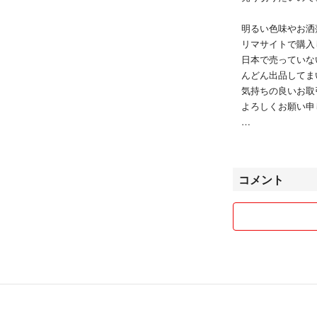
#EDCBA ←出
明るい色味やお洒
☑️販売中のみ表
リマサイトで購入
だきやすいです( ^ᴗ^
日本で売っていな
んどん出品してま
MOSCHINO・VE
気持ちの良いお取
L・GUCCI・CEL
よろしくお願い申
ン・MARY QUAN
ールカルダン・アンド
【 新品 】
n Klein・QUEENS
【 中古だけど状態
a・MERCURY 
【 汚れていても
コメント
エムズグレイシー・Ch
を基本的に出品し
M・dholic・W
ダメージがある場
ERELISNEIG
場合がございます
●返品、返金、ク
●価格交渉は具体
●お先にご購入さ