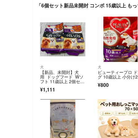
「6個セット新品未開封 コンボ 15歳以上 もっ
犬
犬
【新品、未開封】犬
ビューティープロ 
用 ドッグフード Wソ
グ 10歳以上 小分け
フト 11歳以上 2個セッ
¥800
ト シニア用
¥1,111