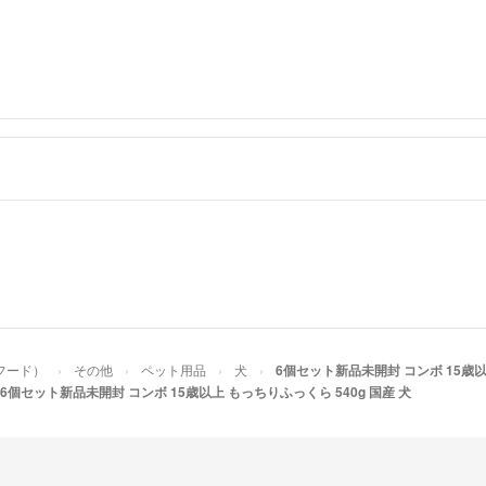
フード）
その他
ペット用品
犬
6個セット新品未開封 コンボ 15歳以
6個セット新品未開封 コンボ 15歳以上 もっちりふっくら 540g 国産 犬