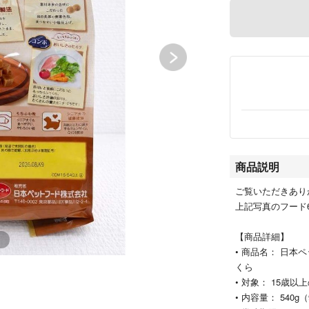
商品説明
ご覧いただきあり
上記写真のフード
【商品詳細】
• 商品名： 日本
くら
• 対象： 15歳
• 内容量： 540