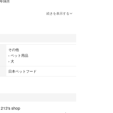
6年08月
続きを表示する
高齢犬に配慮し、骨・関節の健康をサポートする成分
コンドロイチン）配合。
で、小粒＆やわらかい食感なので噛む力が弱いワンち
いタイプです。
になっているので、いつでも新鮮な状態で与えられま
その他
›
ペット用品
›
犬
いただける方のみ、ご購入をお願いいたします。
日本ペットフード
1213's shop