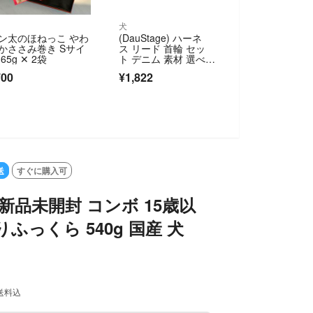
犬
ン太のほねっこ やわ
(DauStage) ハーネ
かささみ巻き Sサイ
ス リード 首輪 セッ
65g ✕ 2袋
ト デニム 素材 選べ
る 4色
700
¥1,822
SOLD OUT
送
すぐに購入可
新品未開封 コンボ 15歳以
ふっくら 540g 国産 犬
送料込