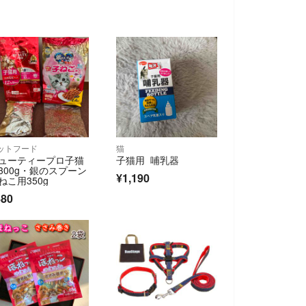
ットフード
猫
ューティープロ子猫
子猫用 哺乳器
300g・銀のスプーン
¥1,190
ねこ用350g
480