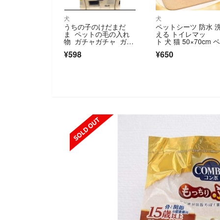
犬
犬
うちの子のけだまだ
ペットシーツ 防水 
ま ペットの毛の入れ
える トイレマッ
物 ガチャガチャ ガシ
ト 犬 猫 50×70cm 
ャポン プードル
ジュ 吸水
¥598
¥650