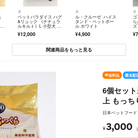
犬
犬
犬
洗
ペットパラダイス ハグ
ル・クルーゼ ハイス
ゴ
&リュック 《ナチュラ
タンド・ペットボー
ら
ベー
ルキルト》L 小型犬 約
ル ホワイト
ズ 
5~8kg
¥12,000
¥4,900
¥
関連商品をもっと見る
SOLD OUT
送料込
匿名配
6個セット
上 もっちり
日本ペットフード
3,000
¥