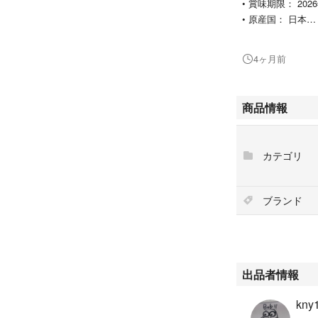
• 賞味期限： 202
• 原産国： 日本
【商品の特徴】
4ヶ月前
• 15歳以上の
（グルコサミン・
• 着色料不使用
商品情報
ゃんでも食べやす
• 小分けパック
す。
カテゴリ
自宅保管にご理解
ブランド
出品者情報
kny