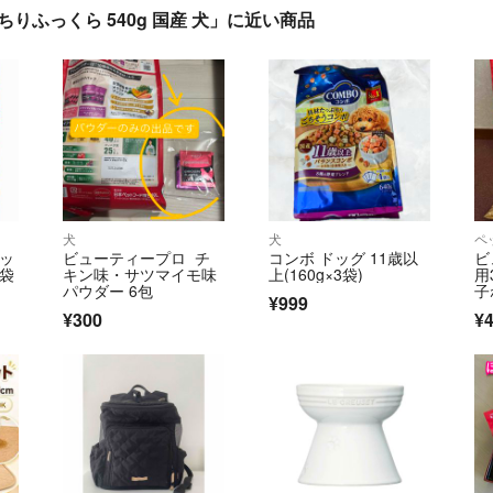
ちりふっくら 540g 国産 犬」に近い商品
犬
犬
ペ
ドッ
ビューティープロ チ
コンボ ドッグ 11歳以
ビ
2袋
キン味・サツマイモ味
上(160g×3袋)
用
パウダー 6包
子
¥999
¥300
¥