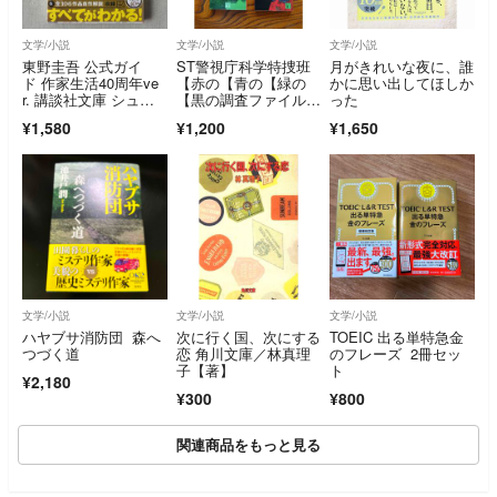
文学/小説
文学/小説
文学/小説
東野圭吾 公式ガイ
ST警視庁科学特捜班
月がきれいな夜に、誰
ド 作家生活40周年ve
【赤の【青の【緑の
かに思い出してほしか
r. 講談社文庫 シュリ
【黒の調査ファイル】
った
ンク未開封 新品
4冊セット「今野敏」
¥1,580
¥1,200
¥1,650
文学/小説
文学/小説
文学/小説
ハヤブサ消防団 森へ
次に行く国、次にする
TOEIC 出る単特急金
つづく道
恋 角川文庫／林真理
のフレーズ 2冊セッ
子【著】
ト
¥2,180
¥300
¥800
関連商品をもっと見る