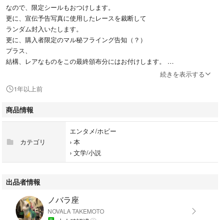
なので、限定シールもおつけします。
更に、宣伝予告写真に使用したレースを裁断して
ランダム封入いたします。
更に、購入者限定のマル秘フライング告知（？）
プラス、
結構、レアなものをこの最終頒布分にはお付けします。
続きを表示する
匿名発送、簡単ラクマパックでの発送です。
1年以上前
梱包の間違いがあると困るので
複数ご購入頂いた場合でも商品は、１個ずつ届きます。
商品情報
よろしくお願いします。
エンタメ/ホビー
カテゴリ
›
本
›
文学/小説
出品者情報
ノバラ座
NOVALA TAKEMOTO