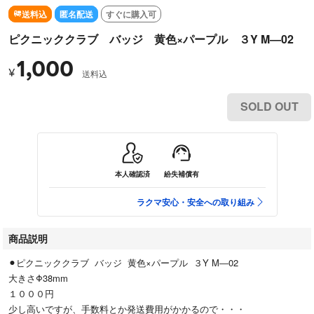
送料込
匿名配送
すぐに購入可
ピクニッククラブ バッジ 黄色×パープル ３Y M―02
1,000
¥
送料込
SOLD OUT
本人確認済
紛失補償有
ラクマ安心・安全への取り組み
商品説明
⚫︎ピクニッククラブ バッジ 黄色×パープル ３Y M―02
大きさΦ38mm
１０００円
少し高いですが、手数料とか発送費用がかかるので・・・