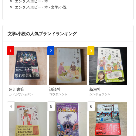
エンタメ/ホビー
›
本
エンタメ/ホビー
›
本
›
文学/小説
文学/小説の人気ブランドランキング
1
2
3
角川書店
講談社
新潮社
カドカワショテン
コウダンシャ
シンチョウシャ
4
5
6