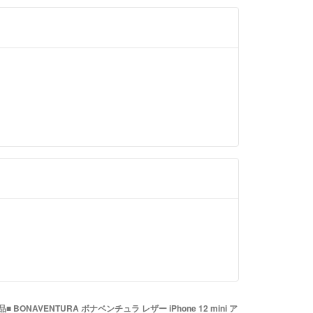
グは行っておりません。
るキャンセルは原則お受けしておりません。
＝＝＝＝＝＝
トはラクマ公式パートナーの株式会社peaceによっ
す。
official/law/a078/
official/law/a078/#return_policy
品■ BONAVENTURA ボナベンチュラ レザー iPhone 12 mini ア