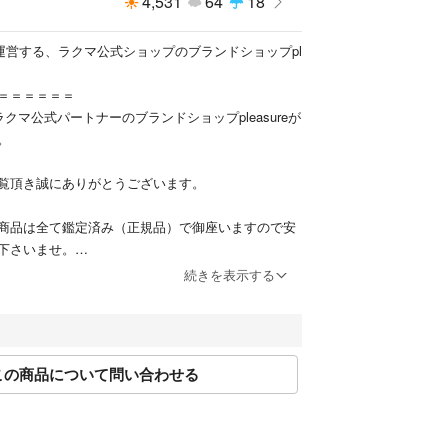
4,531
64
18
urrently on sale are genuine and authentic.
nse No. 305521507463)
が運営する、ラクマ公式ショップのブランドショップpl
＝＝＝＝＝＝
クマ公式パートナーのブランドショップpleasureが
。
覧頂き誠にありがとうございます。
商品は全て鑑定済み（正規品）で御座いますので安
下さいませ。
イフを応援致します。
続きを表示する
2:00 13:00～17:00（土日祝休み）
463号/東京都公安委員会 /古物商許可証
この商品について問い合わせる
2011501020797
金確認後、３営業日以内となります。
は承っておりません。