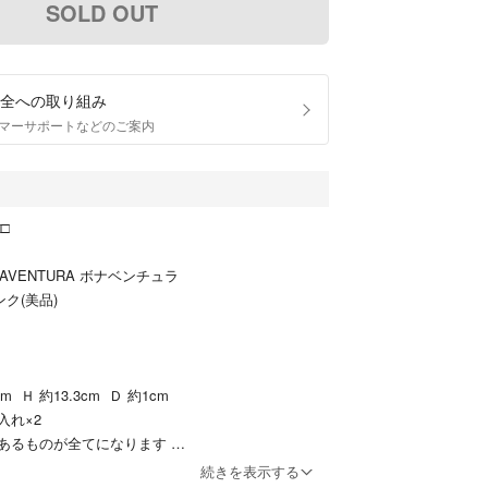
SOLD OUT
全への取り組み
マーサポートなどのご案内
□□
AVENTURA ボナベンチュラ
ク(美品)
系
m Ｈ 約13.3cm Ｄ 約1cm
入れ×2
あるものが全てになります
印：
続きを表示する