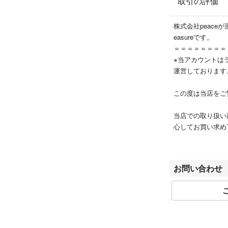
取引の評価
All the products c
(Used Goods Lice
株式会社peace
easureです。
＝＝＝＝＝＝＝＝
※当アカウントはラ
運営しております
この度は当店をご
当店での取り扱い
心してお買い求め
皆様のブランドラ
営業日時 10:00～1
お問い合わせ
第305521507
適格請求書登録番号 T
※商品の発送は入
※発送の日時指定