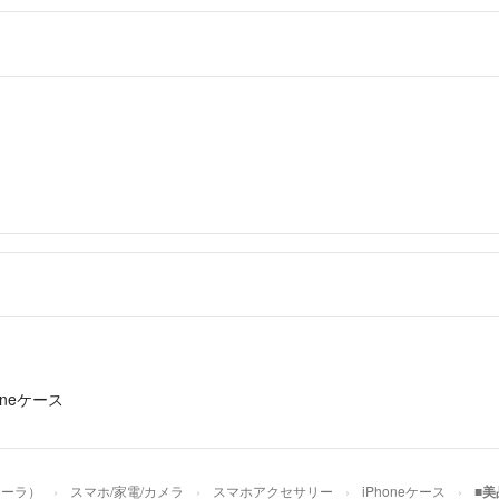
※商品のラッピン
※お客様都合によ
＝＝＝＝＝＝＝＝
こちらのアカウン
て運営されていま
▼特商法
https://fril.jp/ts/
▼返品特約
https://fril.jp/ts/
oneケース
ゥーラ）
スマホ/家電/カメラ
スマホアクセサリー
iPhoneケース
■美