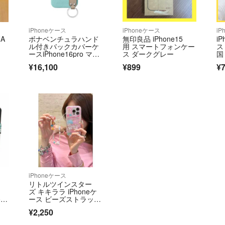
iPhoneケース
iPhoneケース
iP
A
ボナベンチュラハンド
無印良品 iPhone15
i
ル付きバックカバーケ
用 スマートフォンケー
ス
ースiPhone16pro マー
ス ダークグレー
国
レブルー
¥16,100
¥899
¥
iPhoneケース
リトルツインスター
ズ キキララ iPhoneケ
on
ース ビーズストラップ
付き 17pro max
¥2,250