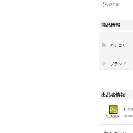
状態：使用感小 
約2年前
商品情報
□□□ 状態ランク
【N】 新品
カテゴリ
【S】 未使用品
【A】 傷汚れが
【B】 程よい使
ブランド
【C】 使用感の
【D】 かなり大
※記載させていた
にて判断したもの
その為、個人差に
出品者情報
かじめご了承頂い
pl
pleasure（株
pleas
出品中の商品につ
（古物許可証第305