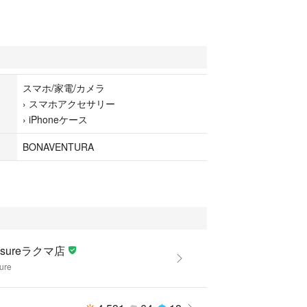
擦れ小 汚れ小
について □□□
スマホ/家電/カメラ
›
スマホアクセサリー
（展示品など）
›
iPhoneケース
少なく状態の良い商品
用感や多少の傷、汚れはあるが程度良好の商品
BONAVENTURA
他、目立つ傷や汚れが見れる商品
きな痛みがある難あり商品
だきました状態説明・ランクは、あくまで弊社基準
となります。
よる主観の差が生じる場合も御座いますので、あら
た上で、ご検討下さいませ。
easureラクマ店
式会社peace）が販売しています。
ure
きましては全て正規品(本物）でございます。
521507463東京都公安委員会）