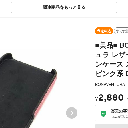
関連商品をもっと見る
SOLD OUT
送料込
すぐに
■美品■ B
ュラ レザー 
ンケース 
ピンク系 D
BONAVENTURA
2,880
¥
楽天の審
商品が気に