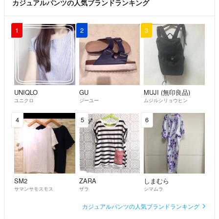
カジュアルパンツの人気ブランドランキング
1
2
3
UNIQLO
GU
MUJI (無印良品)
ユニクロ
ジーユー
ムジルシリョウヒン
4
5
6
SM2
ZARA
しまむら
サマンサモスモス
ザラ
シマムラ
カジュアルパンツの人気ブランドランキング