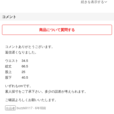
コメントください。些少になりますが、割引きさせて頂きます。
続きを表示する
購入後、遅くとも1-2日中に発送出来るようにいたします。
コメント
週末は翌、月曜日までに発送させて頂きます。
今後もプロフの変更、改訂はすると思います。
商品について質問する
今回は閲覧頂き、ありがとうございました。
コメントありがとうございます。
返信遅くなりました。
ウエスト 34.5
総丈 66.5
股上 25
股下 40.5
いずれもcmです。
素人採寸をご了承下さい。多少の誤差が考えられます。
ご確認よろしくお願いいたします。
buzzkill117
- 6年弱前
出品者