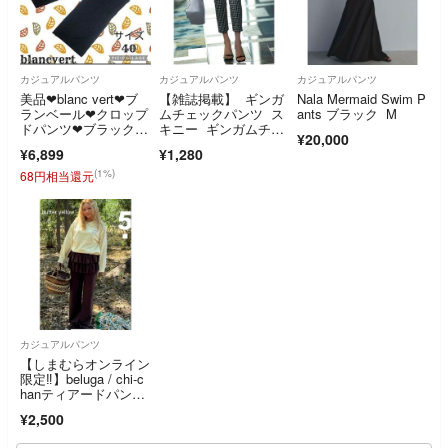
カジュアルパンツ
カジュアルパンツ
カジュアルパンツ
美品❤blanc vert❤ブ
【雑誌掲載】 ギンガ
Nala Mermaid Swim P
ランベール❤クロップ
ムチェックパンツ ス
ants ブラック M
ドパンツ❤ブラック❤
キニー ギンガムチェ
¥20,000
モニーレ
ック チェック
¥6,899
¥1,280
(1%)
68円相当還元
カジュアルパンツ
【しまむらオンライン
限定‼️】beluga / chi-c
hanティアードパンツ
M
¥2,500