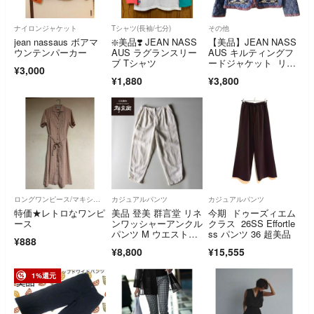
ナイロンジャケット
Tシャツ(長袖/七分)
その他
jean nassaus ボアマ
❇️美品❣️ JEAN NASS
【美品】JEAN NASS
ウンテンパーカー
AUS ラグランスリー
AUS キルティングフ
ブ Tシャツ
ードジャケット リバ
¥3,000
ーシブル
¥1,880
¥3,800
ロングワンピース/マキシワンピース
カジュアルパンツ
カジュアルパンツ
特価★レトロなワンピ
美品 登美 群言堂 リネ
今期 ドゥーズィエム
ース
ンワッシャーアンクル
クラス 26SS Effortle
パンツ M ウエストゴ
ss パンツ 36 超美品
¥888
ム 石見銀山
¥8,800
¥15,555
1%還元