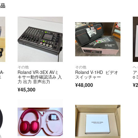
商品
その他
その他
ヘ
A-
Roland VR-3EX AVミ
Roland V-1HD ビデオ
アッ
ス
キサー動作確認済み 入
スイッチャー
o
力 出力 音声出力
¥48,000
¥2
¥45,300