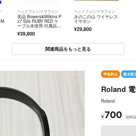
ン
ヘッドフォン/イヤフォン
ヘッドフォン/イヤフォン
美品 Bowers&Wilkins P
きのこの山 ワイヤレス
 M
x7 S2e RUBY RED ケ
イヤホン
ーブル未使用 付属品完
¥29,800
備
¥39,800
関連商品をもっと見る
SOLD OUT
送料込
匿名配
Rolan
Roland
700
¥
送料