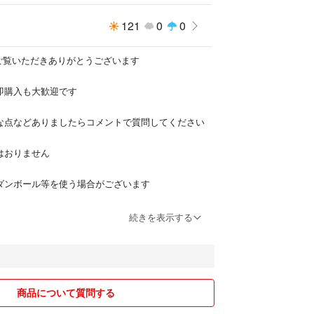
121
0
0
✨ご覧いただきありがとうございます
の即購入も大歓迎です
明な点などありましたらコメントで質問してください
はおりません
のダンボール等を使う場合がございます
っておりますのでご了承ください
続きを表示する
製品に関しては動作確認しておりませんのでご理解お
は必ず【評価前】にご連絡お願いします
商品について質問する