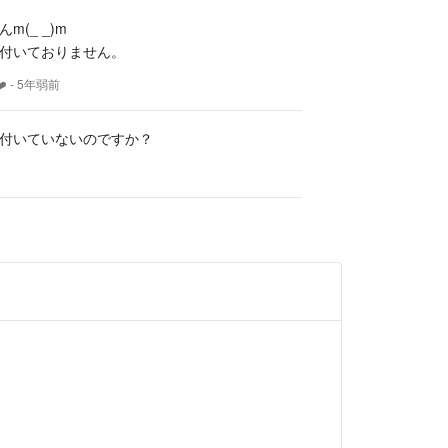
・交換はできませんのでご了承ください
m(_ _)m
付いておりません。
行等で24時間以内の発送が出来ないこともございま
購入前にご確認ください
️
- 5年弱前
応させて頂きます
付いていないのですか？
します