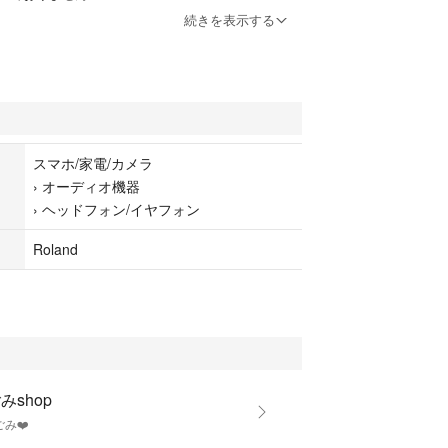
方にお願いいたします
続きを表示する
きれいに拭いて発送いたします
ます
スマホ/家電/カメラ
›
オーディオ機器
›
ヘッドフォン/イヤフォン
Roland
みshop
ごみ❤️