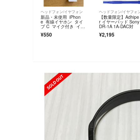
ヘッドフォン/イヤフォン
ヘッドフォン/イヤフォ
新品・未使用 iPhon
【数量限定】Adhipe
e 有線イヤホン タイ
r イヤーパッド Sony
プ C マイク付き イヤ
DR-1A 1A-DAC対
フォン 通話可能 音量
¥550
¥2,195
調節 iPhone Android。
SOLD OUT