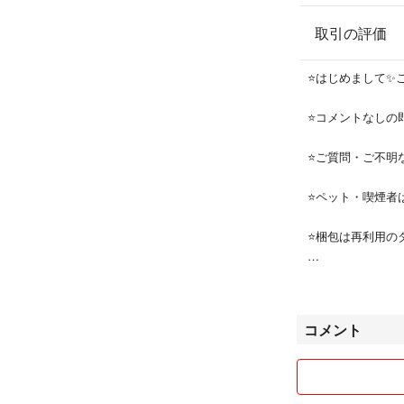
取引の評価
⭐️はじめまして
⭐️コメントなし
⭐️ご質問・ご不
⭐️ペット・喫煙者
⭐️梱包は再利用
⭐️簡易包装とな
⭐️未開封の電化
コメント
願い致します
⭐️不良品の場合