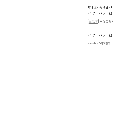
⭐️評価後の返金
申し訳ありません
イヤーパッドは
⭐️体調不良や旅
す。お急ぎの方は
❤️なごみ❤
出品者
⭐️親切丁寧に対
イヤーパットは
よろしくお願い致
sanda
- 5年弱前