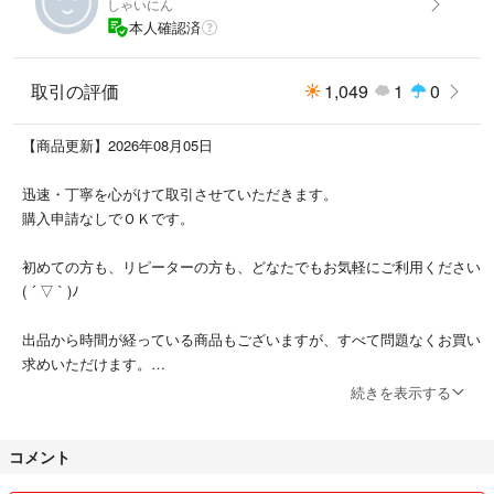
しゃいにん
本人確認済
取引の評価
1,049
1
0
【商品更新】2026年08月05日
迅速・丁寧を心がけて取引させていただきます。
購入申請なしでＯＫです。
初めての方も、リピーターの方も、どなたでもお気軽にご利用ください
( ´ ▽ ` )ﾉ
出品から時間が経っている商品もございますが、すべて問題なくお買い
求めいただけます。
続きを表示する
配送方法につきましては記述より変更になる場合がございます。その際
も料金や特性（匿名配送であるか・追跡ができるか など）は変わらな
コメント
いようにしますので何卒ご了承くださいませ
m(_ _)m