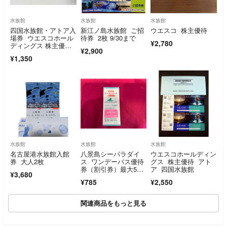
水族館
水族館
水族館
四国水族館・アトア入
新江ノ島水族館 ご招
ウエスコ 株主優待
場券 ウエスコホール
待券 2枚 9/30まで
¥2,780
ディングス 株主優待
¥2,900
券 招待券
¥1,350
水族館
水族館
水族館
名古屋港水族館入館
八景島シーパラダイ
ウエスコホールディン
券 大人2枚
ス ワンデーパス優待
グス 株主優待 アト
券（割引券）最大5名
ア 四国水族館
¥3,680
で合計4500円引に
¥785
¥2,550
関連商品をもっと見る