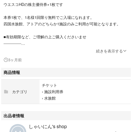
ウエスコHDの株主優待券×1枚です
本券1枚で、1名様1回限り無料でご入場になれます。
四国水族館、アトアのどちらか1施設のみご利用が可能となります。
■有効期限など、ご理解の上ご購入くださいませ
---------------
ポリ袋などで防水処置をしてお送りします。
続きを表示する
お値引きなどは対応できませんので、ご了承願いますm(_ _)m
3ヶ月前
よろしくお願いいたします。
商品情報
【ウエスコホールディングス】【四国水族館】【アトア】
チケット
カテゴリ
›
施設利用券
›
水族館
出品者情報
しゃいにん's shop