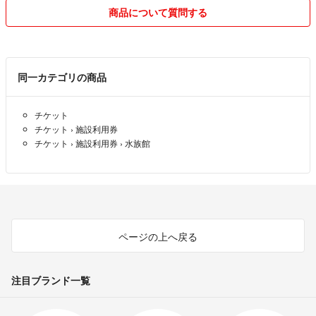
商品について質問する
このところ郵便の配達が遅くなり、ラクマから自動配信される取引評価
の催促より前にお届けできない事が増えてしまいました。そのような状
況なので、受取評価は十分な余裕を持ってお待ちしております（発送後
10日位は気にしません）。当方よりの発送後、ラクマからの自動催促
同一カテゴリの商品
を受け取られましても、お気になさらずお過ごしください。
※ラクマからの取引評価の催促は発送から5日を過ぎたあたりで自動で
チケット
購入者さまに送られます。私から催促する場合は10日以上過ぎてから
チケット
›
施設利用券
お送りします。
チケット
›
施設利用券
›
水族館
取引メッセージにつきましては、無言でも問題ございません。それによ
り取引評価を下げる事もありませんのでご安心ください。
ただし、お取引上必要な質問が発生した場合にはご返答いただきたくお
願いします。
もちろん、メッセージをお送りいただくのも大歓迎です！
ページの上へ戻る
(≧▽≦)
どうぞよろしくお願いします(^_^)/
注目ブランド一覧