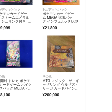
ox/デッキ/パック
Box/デッキ/パック
ケモンカードゲー
ポケモンカードゲー
 ストームエメラル
ム MEGA 拡張パッ
 シュリンク付き ボ
ク インフェルノX BOX
クス
9,999
¥21,800
の他
その他
開封 トレカ ポケモ
MTG マジック：ザ・ギ
カードゲーム ハイク
ャザリング ウルザズ・
スパック MEGAドリ
サーガ カードバインダ
ムex 1BOX シュリン
ー付き
8,100
¥200,000
付き