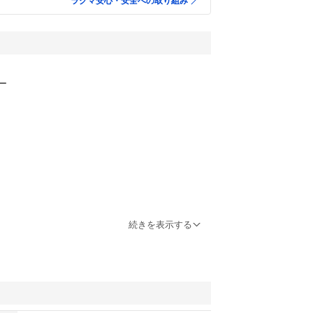
ラクマ安心・安全への取り組み
ー
すと助かりますm(__)m
続きを表示する
方にお譲りいたします☆
っておりますが、軽微な初期傷などはある場合がご