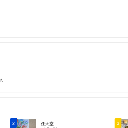
ご質問・ご要望な
素敵なご縁があります
他
2
3
任天堂