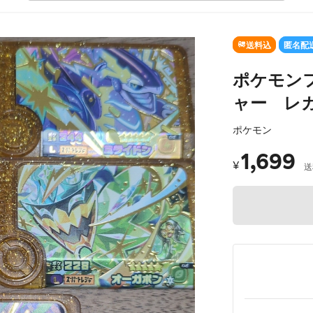
送料込
匿名配
ポケモン
ャー レ
ポケモン
1,699
¥
送