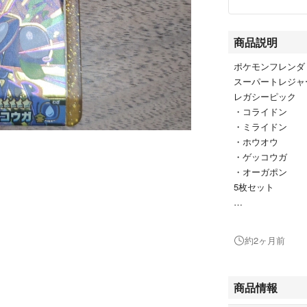
商品説明
ポケモンフレンダ
スーパートレジャ
レガシーピック
・コライドン
・ミライドン
・ホウオウ
・ゲッコウガ
・オーガポン
5枚セット
プロフ読んで頂けま
約2ヶ月前
被りのため欲しい
排出後すぐにしま
商品情報
ざいます。