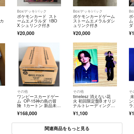
Box/デッキ/パック
Box/デッキ/パック
B
ポケモンカード スト
ポケモンカードゲーム
ポ
・カ
ームエメラルダ 1BO
ストームエメラルダシ
ム
X シュリンク付き
ュリンク付き
ダ
ッ
¥20,000
¥20,000
¥1
その他
その他
そ
と
ワンピースカードゲー
timelesz 消えない花
未
ム OP-15神の島の冒
火 初回限定盤B オリジ
ン
険 1カートン 新品未開
ナルトレーディングカ
ラ
封
ード 菊池風磨 篠塚大
ー
¥168,000
¥1,100
¥1
輝 フレークシール 菊
ク
池風磨
関連商品をもっと見る