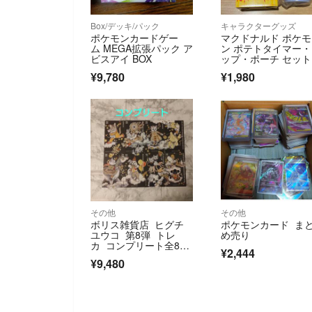
Box/デッキ/パック
キャラクターグッズ
ポケモンカードゲー
マクドナルド ポケモ
ム MEGA拡張パック ア
ン ポテトタイマー
ビスアイ BOX
ップ・ポーチ セット
¥9,780
¥1,980
その他
その他
ボリス雑貨店 ヒグチ
ポケモンカード ま
ユウコ 第8弾 トレ
め売り
カ コンプリート全8枚
¥2,444
セット 非売品 ショッ
¥9,480
プカード