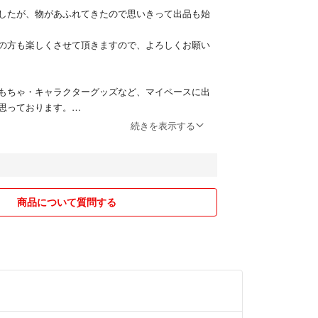
したが、物があふれてきたので思いきって出品も始
の方も楽しくさせて頂きますので、よろしくお願い
もちゃ・キャラクターグッズなど、マイペースに出
思っております。
て奮闘中でして、迅速な対応ができなかったり初心
続きを表示する
もあるかと思いますが、気持ち良いお取引きができ
けますので、どうぞよろしくお願い致します。
エコの観点でうちにあるリサイクル資材を使用する
で、ご理解頂ける方とのお取引きをよろしくお願い
商品について質問する
せんが、郵送時の事故・トラブルなどの責任は負え
いただけますと幸いです。
すが、専用以外は基本的に即決頂いた方優先とさせ
くださいませm(__)m