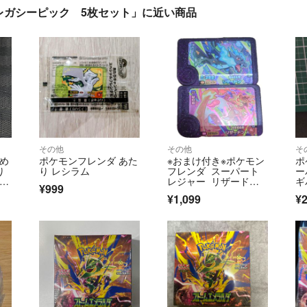
レガシーピック 5枚セット」に近い商品
その他
その他
そ
とめ
ポケモンフレンダ あた
※おまけ付き※ポケモン
ポ
り
り レシラム
フレンダ スーパート
ー
 引
レジャー リザードン
ギ
¥999
２種セット
¥1,099
¥2