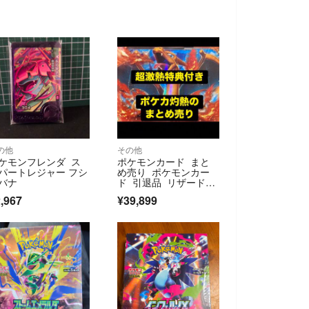
の他
その他
ケモンフレンダ ス
ポケモンカード まと
パートレジャー フシ
め売り ポケモンカー
バナ
ド 引退品 リザード
ン イーブイ ピカチュ
,967
¥39,899
ウ