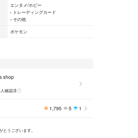
質な方はご遠慮くださいませm(__)m
エンタメ/ホビー
›
トレーディングカード
›
その他
ポケモン
s shop
本人確認済
1,795
5
1
がとうございます。