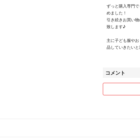
ずっと購入専門で
めました！
引き続きお買い物
致します♪
主に子ども服やお
品していきたいと
小さい3人の子育
者で至らないこと
るよう精一杯心が
コメント
発送時の梱包は、
ことがありますの
いたします！
また申し訳ありま
ませんのでご了承
また心苦しいので
て頂きます。ご了承