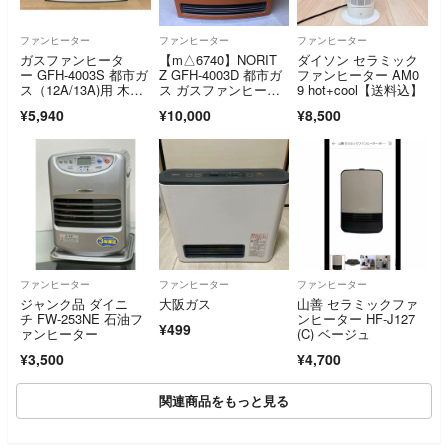
ファンヒーター
ファンヒーター
ファンヒーター
ガスファンヒータ
【m△6740】NORIT
ダイソン セラミック
ー GFH-4003S 都市ガ
Z GFH-4003D 都市ガ
ファンヒーター AM0
ス（12A/13A)用 木造1
ス ガスファンヒータ
9 hot+cool【送料込】
1畳コンクリート15
ー
¥5,940
¥10,000
¥8,500
畳 ノーリツ NORIT
Z ガスコード付き 251
1LR096
ファンヒーター
ファンヒーター
ファンヒーター
ジャンク品 ダイニ
大阪ガス
山善 セラミックファ
チ FW-253NE 石油フ
ンヒーター HF-J127
¥499
ァンヒーター
(C) ベージュ
¥3,500
¥4,700
関連商品をもっと見る