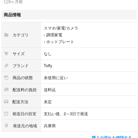
3ヶ月前
もできるので、主菜からデザートまで、様々なできたて料理をその場で味
わうことができます。
商品情報
シリーズ名：Toffy（ラドンナ）
スマホ/家電/カメラ
代表カラー：グリーン
カテゴリ
›
調理家電
発売年月日：2017/09
›
ホットプレート
付属プレート：ホットプレート付き
皿・プレートの形状：長方形/楕円タイプ
サイズ
なし
#Toffy
ブランド
Toffy
#K-HP1-PA
商品の状態
未使用に近い
#スマホ/家電/カメラ
#調理家電
配送料の負担
送料込
#ホットプレート
配送方法
未定
発送日の目安
支払い後、2～3日で発送
発送元の地域
兵庫県
購入の流れを確認する