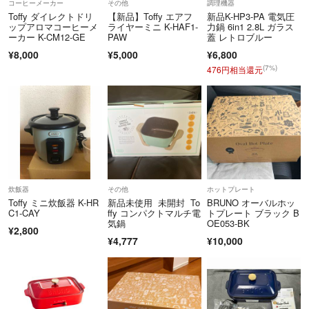
コーヒーメーカー
その他
調理機器
Toffy ダイレクトドリ
【新品】Toffy エアフ
新品K-HP3-PA 電気圧
ップアロマコーヒーメ
ライヤーミニ K-HAF1-
力鍋 6in1 2.8L ガラス
ーカー K-CM12-GE
PAW
蓋 レトロブルー
¥8,000
¥5,000
¥6,800
(7%)
476円相当還元
炊飯器
その他
ホットプレート
Toffy ミニ炊飯器 K-HR
新品未使用 未開封 To
BRUNO オーバルホッ
C1-CAY
ffy コンパクトマルチ電
トプレート ブラック B
気鍋
OE053-BK
¥2,800
¥4,777
¥10,000