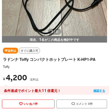
3 / 3
1
現在、
名がこの商品を検討中です
送料込
すぐに購入可
ラドンナ Toffy コンパクトホットプレート K-HP1-PA
Toffy
4,200
¥
送料込
11
条件達成でポイント最大
倍還元！
確認する
いいね 1件
コメント 0件