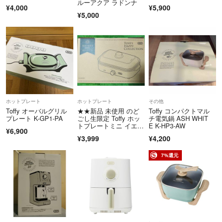
ルーアクア ラドンナ
¥4,000
¥5,900
¥5,000
ホットプレート
ホットプレート
その他
Toffy オーバルグリル
★★新品 未使用 のど
Toffy コンパクトマル
プレート K-GP1-PA
ごし生限定 Toffy ホッ
チ電気鍋 ASH WHIT
トプレートミニ イエロ
E K-HP3-AW
¥6,900
ー K-HHP1★★
¥3,999
¥4,200
7%還元