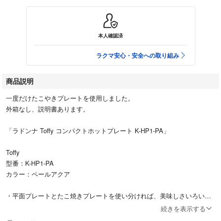
本人確認済
ラクマ安心・安全への取り組み
商品説明
一度だけたこやきプレートを使用しました。
外箱なし、説明書あります。
「ラドンナ Toffy コンパクトホットプレート K-HP1-PA」
Toffy
型番：K-HP1-PA
カラー：ペールアクア
・平面プレートとたこ焼きプレートを使い分ければ、美味しさいろい
ろ！・着脱式の平面プレートとたこ焼きプレートは交換可能。・コンパク
続きを表示する
トながら本格的な調理ができる優れものです。・フタを使用した蒸し料理