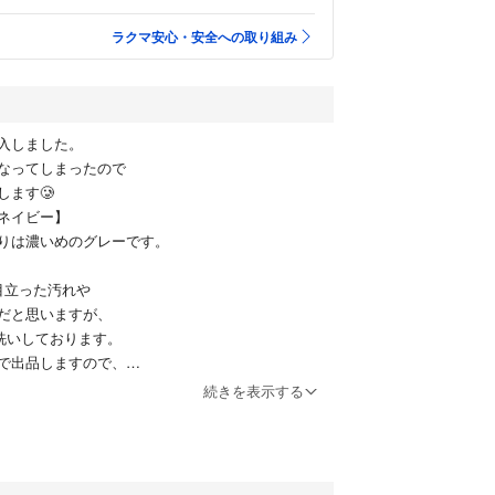
ラクマ安心・安全への取り組み
入しました。
なってしまったので
します🥲
ネイビー】
りは濃いめのグレーです。
目立った汚れや
だと思いますが、
洗いしております。
で出品しますので、
えください。
続きを表示する
ンピースとバランスが良く、
ンがとってもかわいいです💐