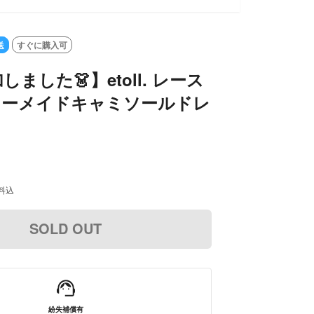
LD OUT
送
すぐに購入可
ました👗】etoll. レース
マーメイドキャミソールドレ
料込
SOLD OUT
紛失補償有