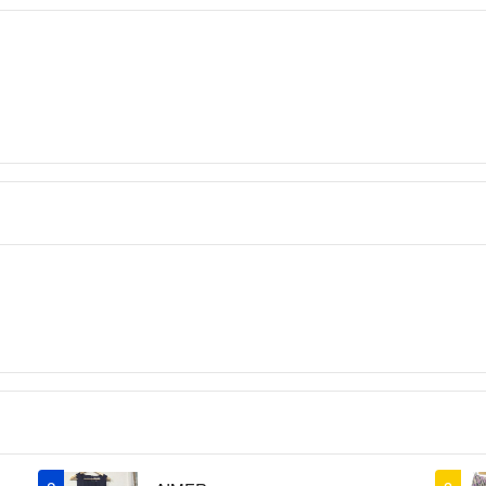
何卒よろしくお願
#二次会
※☁️評価について
メッセージのやり
心がけております
特段滞ったところ
とから、別のお取
今後も安心のお取
くお願いいたしま