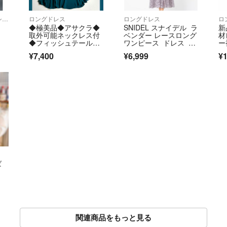
ロングワンピース/マキシワンピース
ロングドレス
ロングドレス
ロ
レ
◆極美品◆アサクラ◆
SNIDEL スナイデル ラ
新
取外可能ネックレス付
ベンダー レースロング
材
◆フィッシュテールロ
ワンピース ドレス 総
ー
ングドレス◆深緑◆M
レース M フォーマル
タ
¥7,400
¥6,999
¥1
ドレス 結婚式 お呼ば
れドレス
ば
関連商品をもっと見る