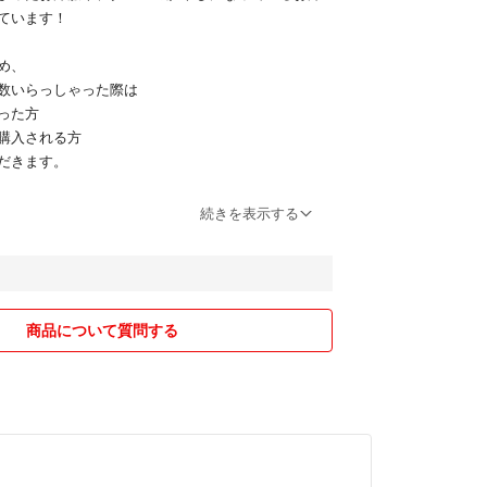
ピをメインで着た時にもすっきりと着ることができ
ています！
。
め、
数いらっしゃった際は
0％ 綿30％
った方
ポリエステル100％
購入される方
100％
だきます。
確認ください🌷
続きを表示する
ん◡̈
️
63cm,170cm size:M
りますが、素人の自宅保管かつコンパクトに発送す
等が生じてしまう場合もございます。あらかじめご
商品について質問する
ンピースの肩紐調整可
に多いですが、
お取引ができるよう
レス
ので
ート