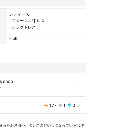
があまりききませんが、
イドのラインが
レディース
に入っておりました☺︎
›
フォーマル/ドレス
00税込
›
ロングドレス
粋です。
etoll.
--
ートトップスとマーメイドラインが美シルエットな
ットになったオケージョンドレス。
単品使いもできる優秀なセットアップです。
スを使ったショートボレロは、ピンタックデザイン
イルにもこだわりました。
s shop
インが歩くたびに美しく揺れ動いてくれるキャミワ
ず
とした落ち感のあるシルエットでシンプルながらも
ピースに仕上げました。
177
1
0
の調整が可能で、
い仕様にすることでボレロの下へ着用した際には盛
、
まったお洋服や、タンスの肥やしになっているお洋