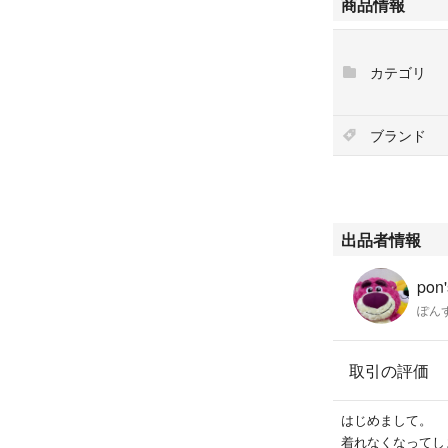
商品情報
バスト周りの調整
ウエストやマーメ
綺麗に出るため気
カテゴリ
※公式価格:¥18,7
以下、公式より抜
ブランド
--------------------------
ボトルネックショ
ワンピースががセ
合わせて着ても、
出品者情報
立体感のあるレー
を施しバックスタ
pon'
裾のマーメイドラ
ぽん
ンピは、すっきり
存在感のあるワン
取引の評価
肩紐部分は結んで
アジャスターの無
はじめまして。
り上がったりせず
着れなくなってし