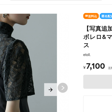
SO
送料込
匿名配
【写真追加し
ボレロ&
ス
etoll.
7,100
¥
送