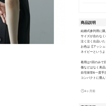
商品説明
結婚式参列用に購
サイズが合わなく
1
泣く泣く出品いた
お色は【アッシュ
ネイビーというよ
着用は1回のみで
傷などはなく美品
自宅保管&一度手
コンパクトに畳ん
気になる方はお控
4ヶ月前
短めのボレロがワ
背中のくるみボタ