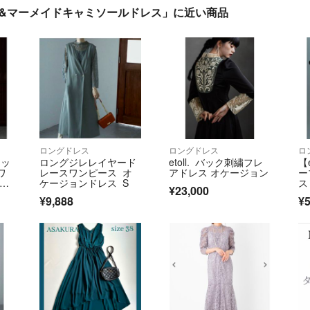
ボレロ&マーメイドキャミソールドレス」に近い商品
ロングドレス
ロングドレス
ロ
ロッ
ロングジレレイヤード
etoll. バック刺繍フレ
【
ワ
レースワンピース オ
アドレス オケージョン
ー
セッ
ケージョンドレス S
ス
¥23,000
ン
¥9,888
¥5