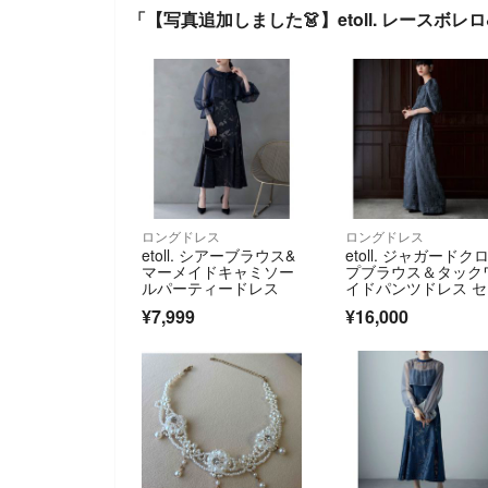
「【写真追加しました👗】etoll. レース
ロングドレス
ロングドレス
etoll. シアーブラウス&
etoll. ジャガードク
マーメイドキャミソー
プブラウス＆タック
ルパーティードレス
イドパンツドレス 
トアップ
¥7,999
¥16,000