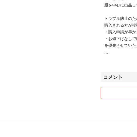
キャミソールワン
服を中心に出品し
るようにしました
トラブル防止のた
【素材】
購入される方が複
トップス ナイロン7
・購入申請が早か
ワンピース 表地 
・お値下げなしで
裏地 ポリエステル
を優先させていた
【生産国】
念のため、下記ご
中国
◉タバコは吸いませ
◉ペットなし🐕‍🦺
【モデル身長】
コメント
◉自宅保管です🙇🏻‍♂
155cm size:S / 1
丁寧に扱ってはお
るため、畳みじわ
【備考】
了承ください。
・裏地あり
・ポケットなし
・キャミソールワ
購入者側が圧倒的
どちらも安心した
#オケージョンド
心がけております
#マーメイドスカ