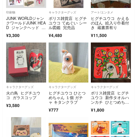
印刷物
キャラクターグッズ
アート/エンタメ
JUNK WORLDジャン
ボリス雑貨店 ヒグチ
ヒグチユウコ かえる
クワールドJUNK HEA
ユウコ てぬぐい シー
のほん 絵入り巾着付
D ジャンクヘッド 堀
ル図鑑 完売品
き 蔵書票有り
監督ボリス雑貨店 ヒ
¥3,300
¥4,480
¥11,500
グチユウコポストカー
ド
キャラクターグッズ
キャラクターグッズ
キャラクターグッズ
火の鳥 ヒグチユウ
ヒグチユウコ ひとつ
ボリス雑貨店 ヒグチ
コ ガラスコップ
めちゃん １個 ガチ
ユウコ 新作タオルハ
ャ キタンクラブ
ンカチ ひとつめちゃ
¥3,580
んと花束
¥777
¥1,800