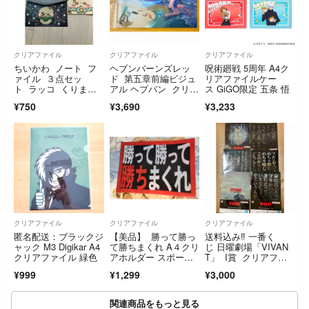
クリアファイル
クリアファイル
クリアファイル
ちいかわ ノート フ
ヘブンバーンズレッ
呪術廻戦 5周年 A4ク
ァイル ３点セッ
ド 第五章前編ビジュ
リアファイルケー
ト ラッコ くりまん
アル ヘブバン クリア
ス GiGO限定 五条 悟
じゅう 未使用品
ファイルセット
¥750
¥3,690
¥3,233
クリアファイル
クリアファイル
クリアファイル
匿名配送：ブラックジ
【美品】 勝って勝っ
送料込み‼️ 一番く
ャック M3 Digikar A4
て勝ちまくれ A４クリ
じ 日曜劇場「VIVAN
クリアファイル 緑色
アホルダー スポー
T」 I賞 クリアファ
ツ 応援グッズ
イル&ステッカー
¥999
¥1,299
¥3,000
関連商品をもっと見る