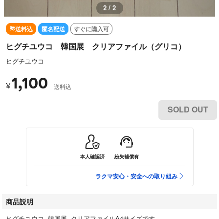
2 / 2
送料込
匿名配送
すぐに購入可
ヒグチユウコ 韓国展 クリアファイル（グリコ）
ヒグチユウコ
1,100
¥
送料込
SOLD OUT
本人確認済
紛失補償有
ラクマ安心・安全への取り組み
商品説明
ヒグチユウコ 韓国展 クリアファイルA4サイズです。