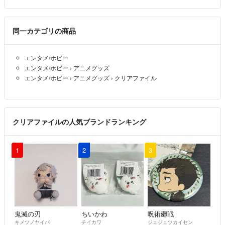
同一カテゴリの商品
エンタメ/ホビー
エンタメ/ホビー
›
アニメグッズ
エンタメ/ホビー
›
アニメグッズ
›
クリアファイル
クリアファイルの人気ブランドランキング
1
2
3
鬼滅の刃
ちいかわ
呪術廻戦
キメツノヤイバ
チイカワ
ジュジュツカイセン