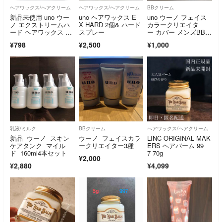
ヘアワックス/ヘアクリーム
ヘアワックス/ヘアクリーム
BBクリーム
新品未使用 uno ウー
uno ヘアワックス E
uno ウーノ フェイス
ノ エクストリームハ
X HARD 2個& ハード
カラークリエイタ
ード ヘアワックス 15
スプレー
ー カバー メンズBBク
g ミニ
リーム SPF3
¥798
¥2,500
¥1,000
乳液/ミルク
BBクリーム
ヘアワックス/ヘアクリーム
新品 ウーノ スキン
ウーノ フェイスカラ
LINC ORIGINAL MAK
ケアタンク マイル
ークリエイター3種
ERS ヘアバーム 99
ド 160ml4本セット
7 70g
¥2,000
¥2,880
¥4,099