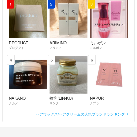
1
2
3
PRODUCT
ARIMINO
ミルボン
プロダクト
アリミノ
ミルボン
4
5
6
NAKANO
輪怐(LIN-KU)
NAPUR
ナカノ
リンク
ナプラ
ヘアワックス/ヘアクリームの人気ブランドランキング