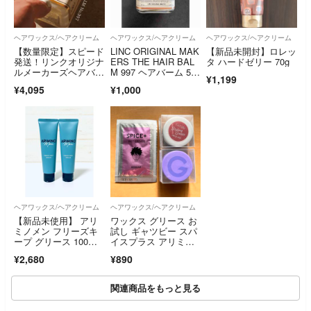
ヘアワックス/ヘアクリーム
ヘアワックス/ヘアクリーム
ヘアワックス/ヘアクリーム
【数量限定】スピード
LINC ORIGINAL MAK
【新品未開封】ロレッ
発送！リンクオリジナ
ERS THE HAIR BAL
タ ハードゼリー 70g
ルメーカーズヘアバー
M 997 ヘアバーム 5
¥1,199
ムNo997 70g
g お試し
¥4,095
¥1,000
ヘアワックス/ヘアクリーム
ヘアワックス/ヘアクリーム
【新品未使用】 アリ
ワックス グリース お
ミノメン フリーズキ
試し ギャツビー スパ
ープ グリース 100
イスプラス アリミ
g ２個
ノ ミニ 試供品
¥2,680
¥890
関連商品をもっと見る