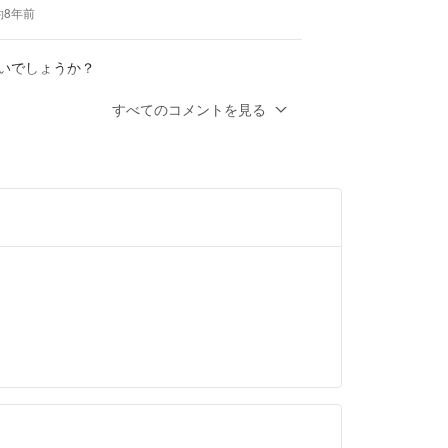
約8年前
しいでしょうか？
前
すべてのコメントを見る
も現在の価格は割と下げている為、ここから
2000円程かなと考えております。
程宜しくお願い致します。
約8年前
たします。お値引き可能な金額を教えていた
うか？購入希望しております。以上何卒よろ
ます。
前
参照の通り付いております。
厳しいというのが正直なところです。