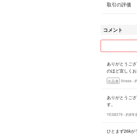
取引の評価
コメント
ありがとうござ
のほど宜しくお
illness
- 
出品者
ありがとうござ
す。
YES8379
- 約8年
ひとまず26k