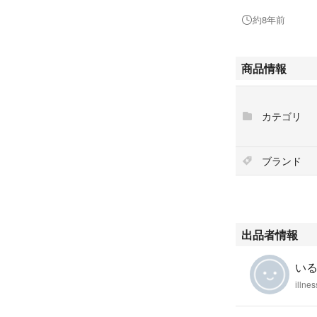
タムイヤホンがメ
約8年前
た、通年防湿庫に
劣化も見受けられ
商品情報
付属品に関してで
処分してしまった
属品に関しまして
カテゴリ
も御座います。
場合によっては交
ブランド
します。
また、ノークレー
イヤホン ウォークマン 
k320 ak380 astell&
出品者情報
mpfire unique mel
い
illnes