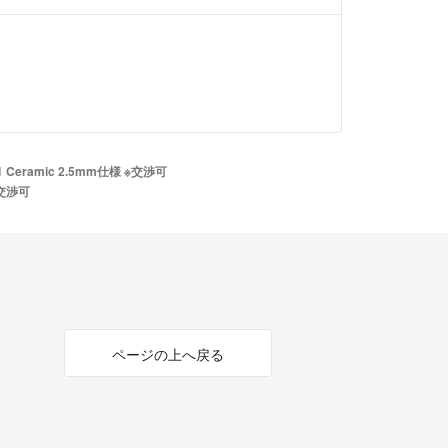
約8年前
ちらOFC3.5mmケーブルは付属していますで
0円ほどまでのお値下げは可能でしょうか？
くお願い致します。
 Ceramic 2.5mm仕様 ※交渉可
※交渉可
っても限度がありますので申し訳ございませ
約8年前
20000円でお譲りいただけませんでしょう
ページの上へ戻る
願いいたします。