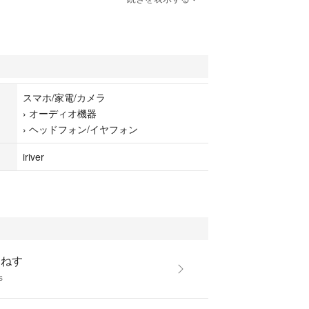
インのため）至って極美品状態かと思われます。ま
て長期保管していたため湿気によるフィルター等の
ません。
すが、改造の際に取り外したXLRプラグはこちらで
ため御座いませんが、イヤーピース等の基本的な付
スマホ/家電/カメラ
は全て完備してあります。また、購入時のレシート
›
オーディオ機器
›
ヘッドフォン/イヤフォン
渉も可能ですので、お気軽にコメントの方お願い致
iriver
ムノーリターンにて宜しくお願いします。
カスタムiem wm1a wm1z zx300 ak70 ak300 a
kern iriver fiio X3 X5 X7 Plenue DX150 jh audio ca
ody ultimate ears ultrasone fitear westone mmcx
るねす
s