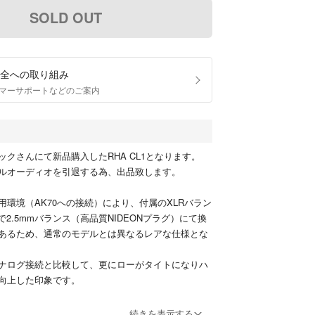
SOLD OUT
全への取り組み
マーサポートなどのご案内
クさんにて新品購入したRHA CL1となります。
ルオーディオを引退する為、出品致します。
用環境（AK70への接続）により、付属のXLRバラン
で2.5mmバランス（高品質NIDEONプラグ）にて換
あるため、通常のモデルとは異なるレアな仕様とな
ナログ接続と比較して、更にローがタイトになりハ
向上した印象です。
特に外で使用するということはなく（外出時はカス
続きを表示する