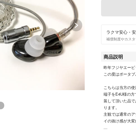
ラクマ安心・安
補償制度やカスタ
商品説明
昨年フジヤエービッ
この度はポータブ
こちらは当方の使
端子をE4U様の方
装して頂いた品で
ります。
主観では通常のア
イの抜け感が大変
本体状態ですが、