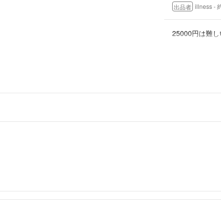
illness
- 
出品者
25000円は難
YES8379
- 約8年
出品当初値より
ですと1000~
何卒、ご検討の
illness
- 
出品者
コメント失礼い
だけますでしょ
しくお願い致し
YES8379
- 約8年
三枚目の写真を
22kはかなり