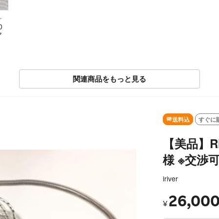
ン
0
ヤ
関連商品をもっと見る
SOLD OUT
送料込
すぐに
【美品】RHA
様 ※交渉
iriver
26,00
¥