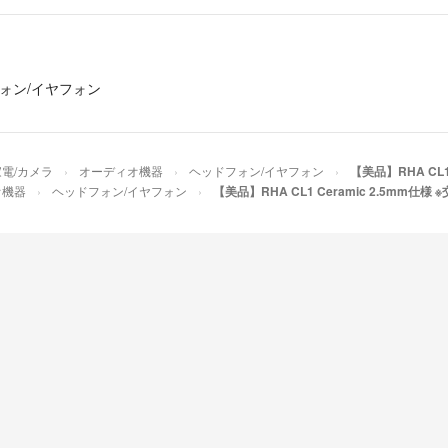
illness
- 
出品者
初めまして、こ
ォン/イヤフォン
しょうか？
また、2200
ご検討の程宜し
家電/カメラ
オーディオ機器
ヘッドフォン/イヤフォン
【美品】RHA CL1
むーん
- 約8年前
オ機器
ヘッドフォン/イヤフォン
【美品】RHA CL1 Ceramic 2.5mm仕様 
値引き交渉と言
ん。
illness
- 
出品者
はじめまして。
か？よろしくお
kimumi
- 約8年前