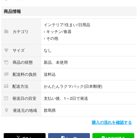
即日発送。
開封痕、使用痕等がある場合がございます。
商品情報
外箱の破損や多少のビニールの破れ等は不問としております。
本商品は訳あり商品となっているため、箱が潰れている、ビニールが破け
インテリア/住まい/日用品
ている、指紋が若干ついている、などの可能性がございます。
カテゴリ
›
キッチン/食器
検品は最低限しておりますが使用感や部品不足など見逃している可能性も
›
その他
ございます。
完品を求める方はご購入お控えくださいませ。
サイズ
なし
1100円以上の商品はフォロー＋商品購入希望コメントで100円お値引き致
商品の状態
新品、未使用
します。
配送料の負担
送料込
発送方法は最安値で送るため変更になる場合もございます。
簡易包装、リサイクル資材で発送しますので完品を求める方はご遠慮くだ
配送方法
かんたんラクマパック(日本郵便)
さいませ。
発送方法の都合上外箱は送らない場合もございます。
発送日の目安
支払い後、1～2日で発送
その分お値段の安くなっていますのでご了承の上ご購入お願いします。
商品のデザインや色、状態には主観を伴い表現及び受け止め方に個人差が
発送元の地域
群馬県
ございます
購入の流れを確認する
保管上または梱包でのシワはご了承ください
商品説明、商品画像と一部相違がある可能性があります。
プロフィールも一読、了承されてからのご購入お願いします。