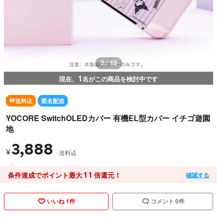
2 / 10
1
現在、
名がこの商品を検討中です
送料込
匿名配送
YOCORE SwitchOLEDカバー 有機EL型カバー イチゴ遊園
地
3,888
¥
送料込
11
条件達成でポイント最大
倍還元！
確認する
いいね 1件
コメント 0件