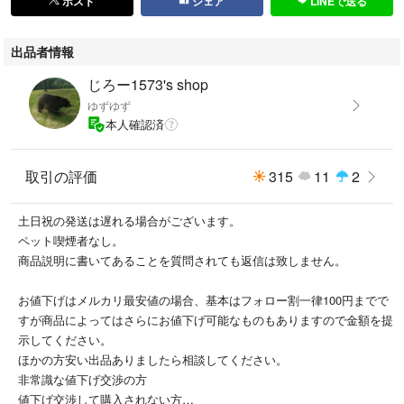
ポスト
シェア
LINEで送る
購入後のクレームは対応しかねますので上記をしっかりとご理解いした上
でのご購入をお願いします。
出品者情報
じろー1573's shop
ゆずゆず
管理用箱番号【28h588】
本人確認済
取引の評価
315
11
2
土日祝の発送は遅れる場合がございます。
ペット喫煙者なし。
商品説明に書いてあることを質問されても返信は致しません。
お値下げはメルカリ最安値の場合、基本はフォロー割一律100円までで
すが商品によってはさらにお値下げ可能なものもありますので金額を提
示してください。
ほかの方安い出品ありましたら相談してください。
非常識な値下げ交渉の方
値下げ交渉して購入されない方