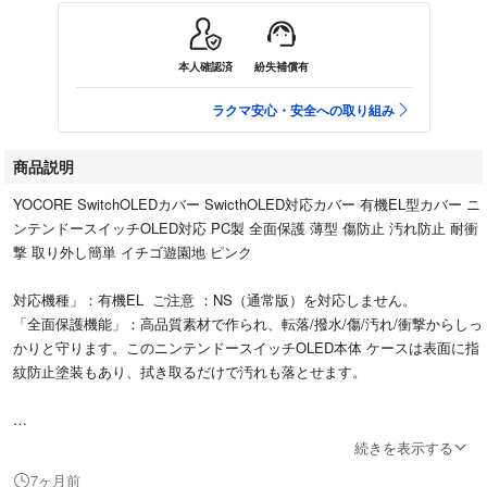
本人確認済
紛失補償有
ラクマ安心・安全への取り組み
商品説明
YOCORE SwitchOLEDカバー SwicthOLED対応カバー 有機EL型カバー ニ
ンテンドースイッチOLED対応 PC製 全面保護 薄型 傷防止 汚れ防止 耐衝
撃 取り外し簡単 イチゴ遊園地 ピンク
対応機種」：有機EL ご注意 ：NS（通常版）を対応しません。
「全面保護機能」：高品質素材で作られ、転落/撥水/傷/汚れ/衝撃からしっ
かりと守ります。このニンテンドースイッチOLED本体 ケースは表面に指
紋防止塗装もあり、拭き取るだけで汚れも落とせます。
すり替え防止のため返品は受け付けておりません。
続きを表示する
ご了承の上ご購入くださいませ。
7ヶ月前