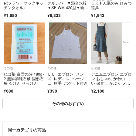
el(フラワーサックキッ
グルレバー▼混合水栓
ラえもん湯のみ ひみつ
チンタオル)
▼SF-WM-420型▼新
道具
品・未開封▼ 蛇口 水
¥1,680
¥6,333
¥1,943
道 リフォーム DI
Y シンク
その他
その他
その他
ねば塾 白雪の詩 180g×
ＬＬ エプロン メン
デニムエプロン エプロ
2 無添加純石鹸 固形石
ズ レディス ベージ
ン おしゃれ かわい
鹸 石けん せっけん
ュ 厚手 ポケット付き
い 保育士 かぶり メン
ズ 作業用
¥680
¥398
¥2,180
その他のおすすめ
同一カテゴリの商品