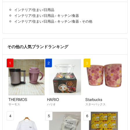
インテリア/住まい/日用品
インテリア/住まい/日用品
›
キッチン/食器
インテリア/住まい/日用品
›
キッチン/食器
›
その他
その他の人気ブランドランキング
1
2
3
THERMOS
HARIO
Starbucks
サーモス
ハリオ
スターバックス
4
5
6