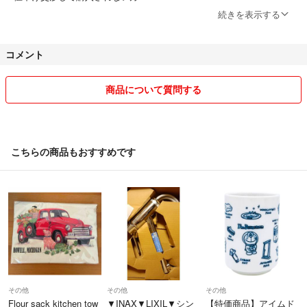
ブロックします。
続きを表示する
複数商品のまとめ買いの場合は商品×100円お値引き
コメント
1000円以下の商品は送料分の売上が残らないこともあるので商品×50円
引きとなります。
商品について質問する
購入前提の方で動作確認してほしい方はおっしゃっていただければでき
る限り対応はさせていただきます。一部の商品で対応できないものもあ
ります。
発送方法は最安値で送るため変更になる場合もございます。
こちらの商品もおすすめです
簡易包装、リサイクル資材で発送しますので完璧を求める方はご遠慮く
ださいませ。
発送方法によっては商品写真にある外箱などは発送しない場合がござい
ます。
その分お値段の安くなっていますのでご了承の上ご購入お願いします。
タイムセール中の商品は上記の限りではございません。
その他
その他
その他
Flour sack kitchen tow
▼INAX▼LIXIL▼シン
【特価商品】アイムド