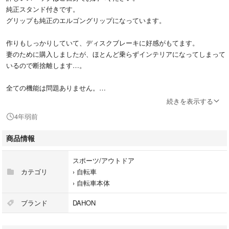
純正スタンド付きです。
グリップも純正のエルゴングリップになっています。
作りもしっかりしていて、ディスクブレーキに好感がもてます。
妻のために購入しましたが、ほとんど乗らずインテリアになってしまって
いるので断捨離します…。
全ての機能は問題ありません。
梱包は素人ですが、出来るだけ小さくして発送したいと思います。
続きを表示する
引き取りも歓迎しますが、基本的に週末のみの対応となります。
4年弱前
発送も売れた週の週末となります。ご了承ください。
商品情報
検索
tern
スポーツ/アウトドア
khs
カテゴリ
›
自転車
ミニベロ
›
自転車本体
折りたたみ
折畳み
ブランド
DAHON
輪行