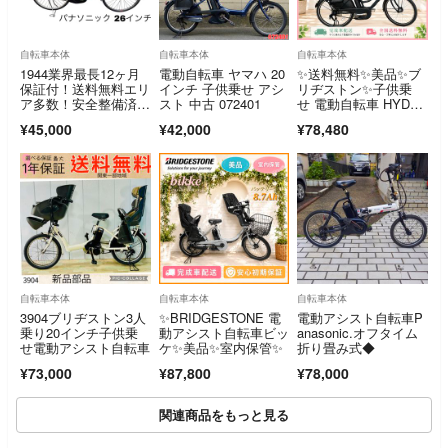
自転車本体
自転車本体
自転車本体
1944業界最長12ヶ月
電動自転車 ヤマハ 20
✨送料無料✨美品✨ブ
保証付！送料無料エリ
インチ 子供乗せ アシ
リヂストン✨子供乗
ア多数！安全整備済
スト 中古 072401
せ 電動自転車 HYDE
み！電動自転車
E2 ⭐️完成車配送
¥45,000
¥42,000
¥78,480
自転車本体
自転車本体
自転車本体
3904ブリヂストン3人
✨BRIDGESTONE 電
電動アシスト自転車P
乗り20インチ子供乗
動アシスト自転車ビッ
anasonic.オフタイム
せ電動アシスト自転車
ケ✨美品✨室内保管✨
折り畳み式◆
¥73,000
¥87,800
¥78,000
関連商品をもっと見る