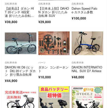
自転車本体
自転車本体
自転車本体
【超美品】ダホン HI
【日本未上陸】DAHO
Dahon Speed Falc
T 20インチ 6段変
N ダホン 折りたたみ
o カスタム多数
速 折りたたみ自転
自転車 SUV
¥100,000
車 マットブラック
¥39,800
¥29,800
自転車本体
パーツ
自転車本体
DAHON Hit D6 (ヒッ
ダホン コンポーネン
DAHON INTERNATIO
ト D6) 20インチ ダホ
ト
NAL SUV D7 Airless
ン 折り畳み自転車
¥10,000
¥48,000
¥44,900