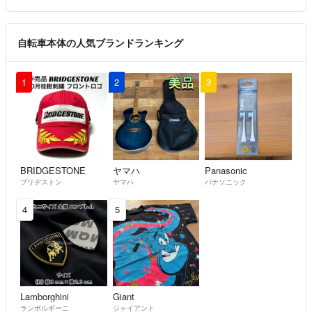
自転車本体の人気ブランドランキング
1
2
3
BRIDGESTONE
ヤマハ
Panasonic
ブリヂストン
ヤマハ
パナソニック
4
5
Lamborghini
Giant
ランボルギーニ
ジャイアント