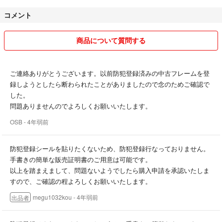
あくまでもフリマアプリですので、商品購入前に出来る限りの情報を知
コメント
って頂き、お互いに気持ちの良い取引をしましょう。
よろしくお願い致します。
商品について質問する
※専用や取り置きについて
こちらで取り置きや専用後にご購入頂けないということが多いので、購
ご連絡ありがとうございます。以前防犯登録済みの中古フレームを登
入日と支払日を確認させていただきます。
録しようとしたら断わられたことがありましたので念のためご確認で
予めご了承下さい。
した。
問題ありませんのでよろしくお願いいたします。
OSB
- 4年弱前
はじめまして！
使わなくなったものや、買ったものの使っていないものなどを出品して
防犯登録シールを貼りたくないため、防犯登録行なっておりません。
おります。
手書きの簡単な販売証明書のご用意は可能です。
商品は大事に扱ってるものばかりですので、品質は良いと思いますが、
以上を踏まえまして、問題ないようでしたら購入申請を承認いたしま
あくまで素人管理なのでご了承下さい。
すので、ご確認の程よろしくお願いいたします。
megu1032kou
- 4年弱前
出品者