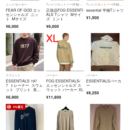
ニット/セーター
Tシャツ/カットソー(半袖/袖なし)
Tシャツ/カットソー(半袖/袖なし)
FEAR OF GOD エッ
正規品FOG ESSENTI
essential 半袖Tシャツ
センシャルズ ニッ
ALS Tシャツ Mサイ
¥1,500
ト Mサイズ
ズ ミント
¥6,000
¥6,000
スウェット
パーカー
パーカー
ESSENTIALS 197
FOG ESSENTIALS/
ESSENTIALSパーカ
7 トレーナー スウェ
エッセンシャルズ ス
ー
ット プリント 長
ウェット パーカー XL
¥8,250
袖 ロゴ M
¥6,900
¥11,800
5%還元