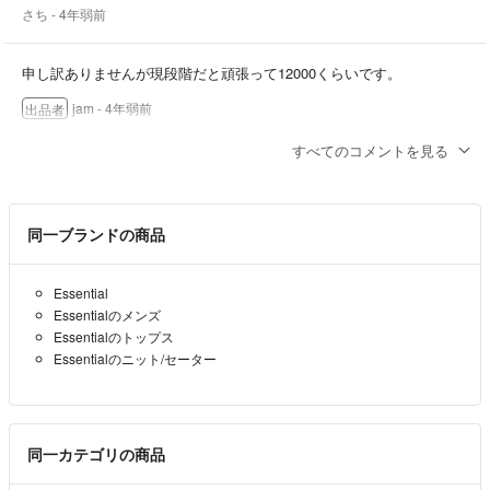
さち
- 4年弱前
申し訳ありませんが現段階だと頑張って12000くらいです。
jam
- 4年弱前
出品者
すべてのコメントを見る
コメント失礼します。
購入希望です。
1万円までのお値下げは厳しいでしょうか。
同一ブランドの商品
ご検討のほどよろしくお願いします。
さち
- 4年弱前
Essential
Essentialのメンズ
Essentialのトップス
Essentialのニット/セーター
同一カテゴリの商品