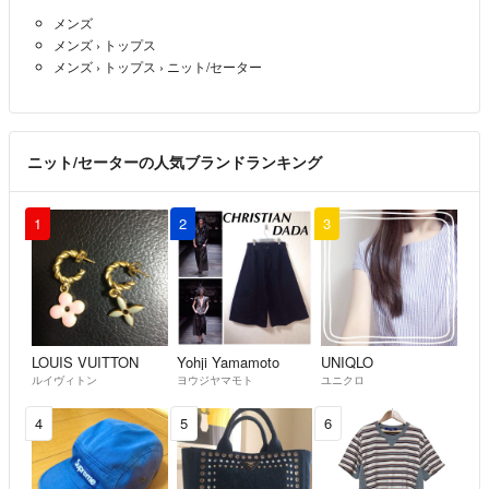
メンズ
メンズ
›
トップス
メンズ
›
トップス
›
ニット/セーター
ニット/セーターの人気ブランドランキング
1
2
3
LOUIS VUITTON
Yohji Yamamoto
UNIQLO
ルイヴィトン
ヨウジヤマモト
ユニクロ
4
5
6