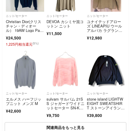
ニット/セーター
ニット/セーター
ニット/セーター
Christian Dior(クリス
DEVOA カシミヤ混コ
ユナイテッドアロー
チャン・ディオー
ットン ニット
ズ LINEAPIU ウール
ル） 19AW Logo Patc
アルパカ ラグランニ
¥11,500
h ウール 薄手ニッ
ット ベージュ
¥24,500
¥12,980
ト サイズM ブラッ
ク ブラック
(5%)
1,225円相当還元
ニット/セーター
ニット/セーター
ニット/セーター
エルメス ハーフジッ
sulvam サルバム 21S
stone island LIGHTW
プニット メンズ M
S ジャガードワイドニ
EIGHT SWEATSHIR
ットセーター SN-K05
T ストーンアイラン
¥42,600
-830 ピンク S
ド セーター ブラック
¥9,750
¥39,800
関連商品をもっと見る