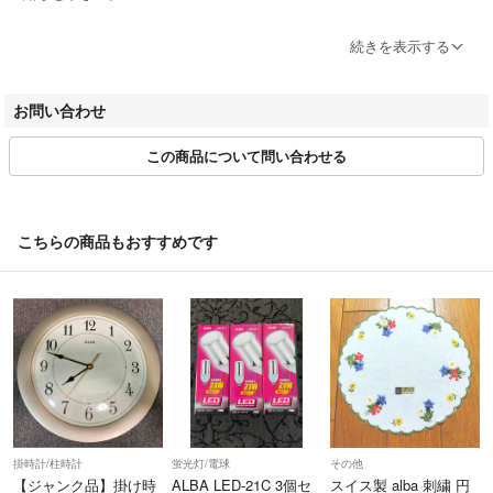
店舗毎の詳細のお電話番号等は下記のWEBサイトよりご確認お願い致
続きを表示する
します。
https://www.bigban.jp/bland/
お問い合わせ
■お取引について
この商品について問い合わせる
当店はラクマの規約に則り営業させて頂いております。
お取り置き、専用ページ、お値引きなどには対応いたしておりません。
またお問い合わせの有無に関わらず、ご購入は先着順とさせて頂いてお
ります。
こちらの商品もおすすめです
土日祝日の発送は行なっておりません。
商品発送後、期限内に受取が出来ずに戻ってきた場合、再発送にかかる
費用が発生致しますのでご了承ください。
■ネットストア本部の営業について
営業時間：10:00～16:00
営業日：月～金曜 (土日・祝日・GW・夏季休業・年末年始を除く)
【2026年8月13日(木)～2026年8月16日(日)は休業させていただきま
す。】
掛時計/柱時計
蛍光灯/電球
その他
※営業時間外の質問やお問合せには、翌営業日以降にご連絡致します。
【ジャンク品】掛け時
ALBA LED-21C 3個セ
スイス製 alba 刺繍 円