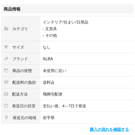
【メーカー】ALBA/アルバ
商品情報
【型番】LED21-C
【付属品】なし
インテリア/住まい/日用品
【コンディション詳細】中身の確認の為のみに開封した商品、多少の使用
カテゴリ
›
文房具
（1～2度程）、または店頭展示のみのほぼ新品に近い中古品
›
その他
【使用予定配送業者】佐川急便 飛脚宅配便80サイズ ※お客様による配送
方法の指定は承っておりません。
サイズ
なし
【こちらの商品は在庫連動システムを導入し、店頭や他ネットショップと
ブランド
ALBA
併売を行なっておりますが、
商品の状態
未使用に近い
タイミングによりシステムの反映が間に合わず欠品となってしまう場合が
ございます。
配送料の負担
送料込
売切れの場合は、ご購入をキャンセルさせていただく場合がございま
す。】
配送方法
飛脚宅配便
【備考/コメント】
発送日の目安
支払い後、4～7日で発送
商品確認の為に開封しておりますが、使用された跡が見受けられない状態
発送元の地域
岩手県
ですので未使用品での出品とさせて頂きます。
外箱に擦れ、へこみ等があり、6個入りとの記載がありますが、5個入りで
購入の流れを確認する
の出品となります。