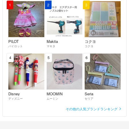
1
2
3
PILOT
Makita
コクヨ
パイロット
マキタ
コクヨ
4
5
6
Disney
MOOMIN
Seria
ディズニー
ムーミン
セリア
その他の人気ブランドランキング