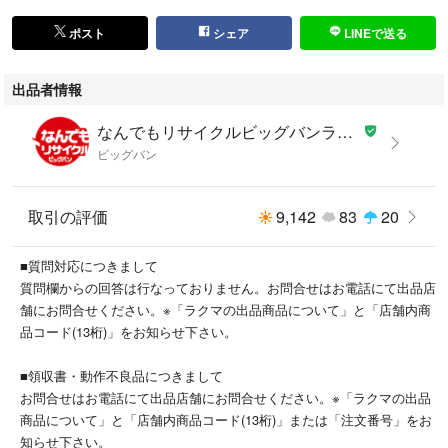
画像をご確認ください。
また、店頭併売品のため、外箱に傷・汚れ等の状態変化がある場合がござ
ポスト
シェア
LINEで送る
います。
予めご了承ください。
出品者情報
なんでもリサイクルビッグバンラクマ店's shop
ビッグバン
■状態等は画像をご確認・ご参照下さい。
■こちらの商品はお客様から買取させていただいた商品であり、人の手を
経た商品です。
取引の評価
9,142
83
20
評価ご不要のお客様は、ご落札・ご購入をお控えください。
■支払い後、土日祝を除く３営業日以内に発送いたします。
■質問対応につきまして
質問欄からの回答は行なっておりません。お問合せはお電話にて出品店
こちらの商品はラクマ公式パートナーのなんでもリサイクルビッグバンラ
舗にお問合せください。※「ラクマの出品商品について」と「店舗内商
クマ店によって出品されています。
品コード(13桁)」をお知らせ下さい。
■領収書・動作不良品につきまして
お問合せはお電話にて出品店舗にお問合せください。※「ラクマの出品
商品について」と「店舗内商品コード(13桁)」または「注文番号」をお
知らせ下さい。