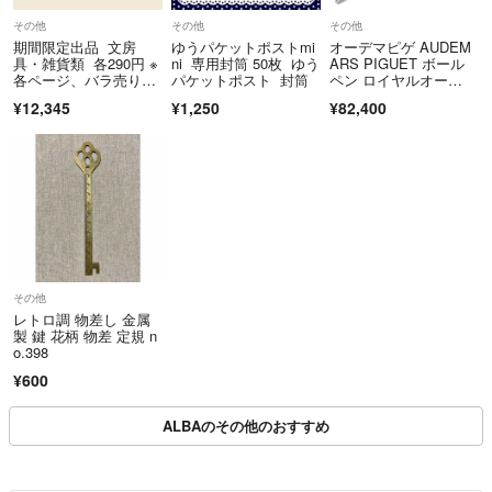
その他
その他
その他
期間限定出品 文房
ゆうパケットポストmi
オーデマピゲ AUDEM
具・雑貨類 各290円 ※
ni 専用封筒 50枚 ゆう
ARS PIGUET ボール
各ページ、バラ売り不
パケットポスト 封筒
ペン ロイヤルオー
可
ク ボールペン メタ
¥12,345
¥1,250
¥82,400
ル ブルー×シルバー ノ
ベルティ 50周年 ツイ
スト式 筆記確認済
み 【ケース】【中古】
その他
レトロ調 物差し 金属
製 鍵 花柄 物差 定規 n
o.398
¥600
ALBAのその他のおすすめ