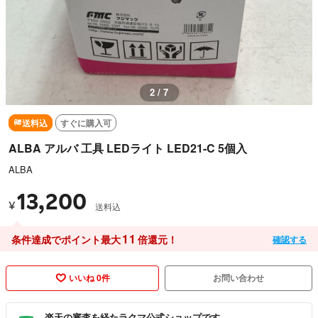
2 / 7
送料込
すぐに購入可
ALBA アルバ 工具 LEDライト LED21-C 5個入
ALBA
13,200
¥
送料込
11
条件達成でポイント最大
倍還元！
確認する
いいね 0件
お問い合わせ
楽天の審査を経たラクマ公式ショップです