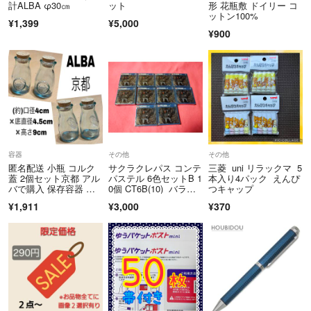
計ALBA φ30㎝
ット
形 花瓶敷 ドイリー コ
▼特商法
https://fril.jp/ts/official/law/okm/
ットン100%
▼返品特約
https://fril.jp/ts/official/law/okm/#return_policy
¥1,399
¥5,000
¥900
----------------------------------------------------
・販売場の名称および所在地 株式会社オカモト リユース事業統
括本部
北海道札幌市東区北37条東25丁目1
番20号
・販売管理者の氏名 小板橋 雄貴
・酒類販売管理研修受講年月日 2026年6月23日
・次回研修の受講期限 2029年6月22日
容器
その他
その他
・研修実施団体名 札幌北小売酒販組合
匿名配送 小瓶 コルク
サクラクレパス コンテ
三菱 uni リラックマ 5
----------------------------------------------------
蓋 2個セット京都 アル
パステル 6色セットB 1
本入り4パック えんぴ
バで購入 保存容器 キ
0個 CT6B(10) バラ売
つキャップ
ャニスター
り可能
¥1,911
¥3,000
¥370