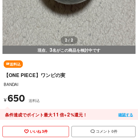
1 / 2
3
現在、
名がこの商品を検討中です
送料込
【ONE PIECE】ワンピの実
BANDAI
650
¥
送料込
11
2
条件達成でポイント最大
倍+
%還元！
確認する
いいね 3件
コメント 0件