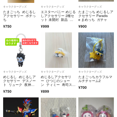
キャラクターグッズ
キャラクターグッズ
キャラクターグッズ
たまごっち めじるし
エスターバニー めじる
たまごっち めじるしア
アクセサリー ポチっ
しアクセサリー 2種セ
クセサリー Paradis
ち
ット 未開封 新品 ガ
e まめっち ガチャ
チャガチャ リボンバ
¥750
¥999
¥900
ニー ブルーバニー
キャラクターグッズ
キャラクターグッズ
キャラクターグッズ
めじるし めじるしア
めじるしアクセサリ
たまごっちカラフルマ
クセサリー デスノー
ー ひつじのショー
ルチチャーム2
ト リューク 夜神
ン ティミー 寿司スイ
¥700
月 ミサミサ エル ブ
ング
¥750
¥899
ルーロック 呪術 ブリ
ーチ アニメ ヒソ
カ 特典