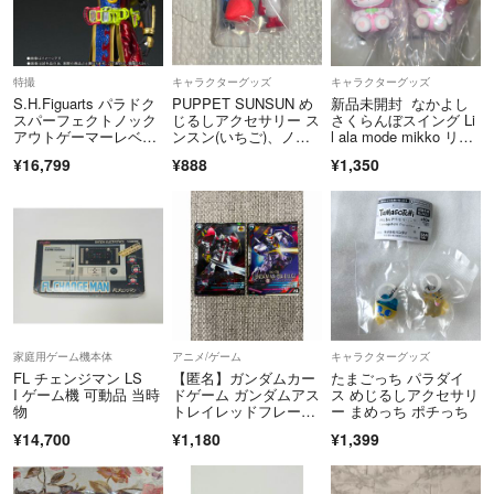
特撮
キャラクターグッズ
キャラクターグッズ
S.H.Figuarts パラドク
PUPPET SUNSUN め
新品未開封 なかよし
スパーフェクトノック
じるしアクセサリー ス
さくらんぼスイング Li
アウトゲーマーレベル
ンスン(いちご)、ノン
l ala mode mikko リル
99
ノン
アラモード スフレ ム
¥16,799
¥888
¥1,350
ース ガチャ
家庭用ゲーム機本体
アニメ/ゲーム
キャラクターグッズ
FL チェンジマン LS
【匿名】ガンダムカー
たまごっち パラダイ
I ゲーム機 可動品 当時
ドゲーム ガンダムアス
ス めじるしアクセサリ
物
トレイレッドフレー
ー まめっち ポチっち
ム & ガンダムMk-II 2枚
¥14,700
¥1,180
¥1,399
セット