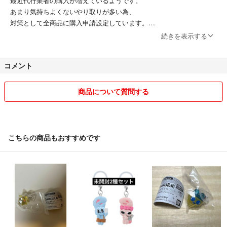
最近代行業者の購入が増えているようです。
あまり気持ちよくないやり取りが多い為、
対策として全商品に購入申請設定しています。
基本的に購入をお断りすることはありませんのでご安心下さい。
続きを表示する
素人の取引となりますので
コメント
努力はしておりますが多少のご迷惑をおかけする場合もございます。
双方が気持ちよくはもちろんですが、
周りの方がご不快になる様な言動はお控えいただければと思います。
商品について質問する
コメントにて意思疎通を行う
報告連絡は必ず行う
こちらも最短での発送をさせていただきますので
こちらの商品もおすすめです
到着後の評価を早めにいただければと思います。
他サイトになりますが
自己中な方が何名かいらっしゃいました。
当たり前のことを当たり前に出来る方と
気持ちよく取引させていただければと思います。
よろしくお願いいたします！