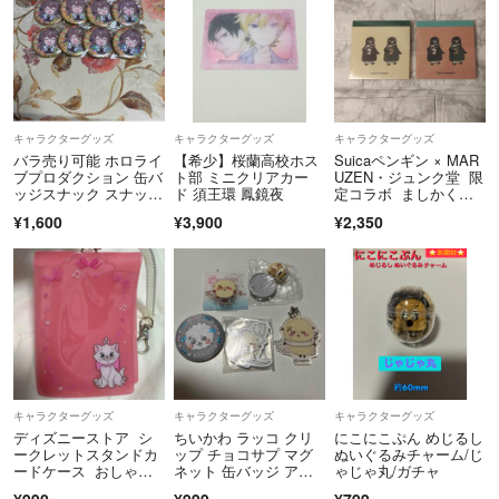
キャラクターグッズ
キャラクターグッズ
キャラクターグッズ
バラ売り可能 ホロライ
【希少】桜蘭高校ホス
Suicaペンギン × MAR
ブプロダクション 缶バ
ト部 ミニクリアカー
UZEN・ジュンク堂 限
ッジスナック スナック
ド 須王環 鳳鏡夜
定コラボ ましかくメ
缶バッジ vol.1 夏色ま
モ クリーム・ピン
¥1,600
¥3,900
¥2,350
つり 8点
ク 2個セット
キャラクターグッズ
キャラクターグッズ
キャラクターグッズ
ディズニーストア シ
ちいかわ ラッコ クリ
にこにこぷん めじるし
ークレットスタンドカ
ップ チョコサプ マグ
ぬいぐるみチャーム/じ
ードケース おしゃれ
ネット 缶バッジ アク
ゃじゃ丸/ガチャ
キャットマリーちゃん
リルチャーム
¥990
¥999
¥799