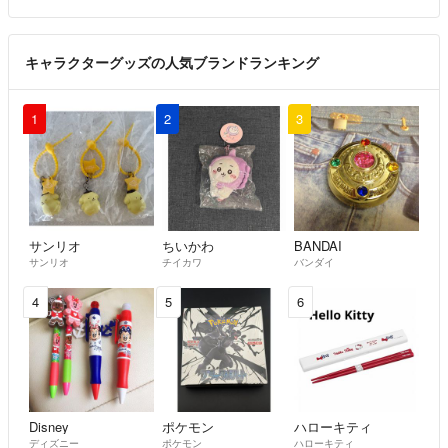
キャラクターグッズの人気ブランドランキング
1
2
3
サンリオ
ちいかわ
BANDAI
サンリオ
チイカワ
バンダイ
4
5
6
Disney
ポケモン
ハローキティ
ディズニー
ポケモン
ハローキティ