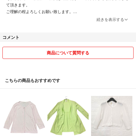
て頂きます。
ご理解の程よろしくお願い致します。
続きを表示する
営業時間：平日9:00～13:00(土日祝 休み)夏季・冬期休業有り
コメント
ご注文後ご決済が午前9時までに確認できましたら
土日祝以外は即日～1営業日以内に最短発送を目指しております。
商品について質問する
それ以降にご決済頂いておりましたら翌日発送となります。
また弊社、土日祝日と休みとなりますので、休み前・金曜のAM9時以
降のご決済は休み明けでの発送となります。
こちらの商品もおすすめです
※9時以降にメッセージを頂きました場合、確認・返信が翌営業日にな
る可能性がございます。
※よくお問い合わせ頂きますが
・セット商品のバラ売りは対応致しかねます。
・商品のまとめ購入などはお受けできかねます。単品でご購入下さい。
・置き配・営業所受け取り、日付・時間帯指定などは、ご自身でヤマト
運輸HPからご変更ください。