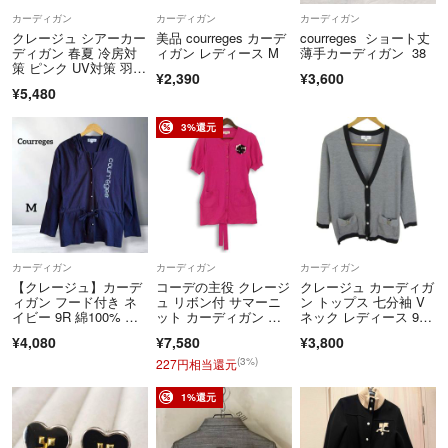
・ネコポス発送の商品で発送倉庫が同一の商品は弊社判断にて同梱させ
カーディガン
カーディガン
カーディガン
て頂きます。
クレージュ シアーカー
美品 courreges カーデ
courreges ショート丈
※同梱に伴う割引などは実施しておりません。
ディガン 春夏 冷房対
ィガン レディース M
薄手カーディガン 38
策 ピンク UV対策 羽
¥2,390
¥3,600
織 薄手 M
¥5,480
ご理解のほどよろしくお願い致します。
3%還元
■お取引について
当店はラクマの規約に則り営業させて頂いております。
▼特商法
https://fril.jp/ts/official/law/kbt/
▼返品特約
https://fril.jp/ts/official/law/kbt/#return_policy
カーディガン
カーディガン
カーディガン
【クレージュ】カーデ
コーデの主役 クレージ
クレージュ カーディガ
ィガン フード付き ネ
ュ リボン付 サマーニ
ン トップス 七分袖 V
イビー 9R 綿100% ロ
ット カーディガン 日
ネック レディース 9R
ゴプリント
本製 きれいめ Courreg
サイズ グレー×ブラッ
¥4,080
¥7,580
¥3,800
es 上品 羽織り 冷房対
ク courreges
策
(3%)
227円相当還元
1%還元