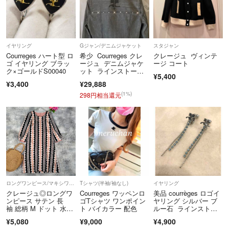
イヤリング
Gジャン/デニムジャケット
スタジャン
Courreges ハート型 ロ
希少 Courreges クレ
クレージュ ヴィンテ
ゴ イヤリング ブラッ
ージュ デニムジャケ
ージ コート
ク×ゴールドS00040
ット ラインストー
¥5,400
ン 00s
¥3,400
¥29,888
(1%)
298円相当還元
ロングワンピース/マキシワンピース
Tシャツ(半袖/袖なし)
イヤリング
クレージュ◎ロングワ
Courreges ワッペンロ
美品 courrèges ロゴイ
ンピース サテン 長
ゴTシャツ ワンポイン
ヤリング シルバー ブ
袖 総柄 M ドット 水
ト バイカラー 配色
ルー石 ラインストー
玉 お洒落
ン
¥5,080
¥9,000
¥4,900