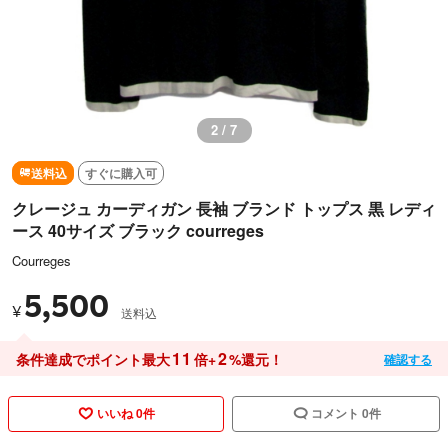
2 / 7
送料込
すぐに購入可
クレージュ カーディガン 長袖 ブランド トップス 黒 レディ
ース 40サイズ ブラック courreges
Courreges
5,500
¥
送料込
11
2
条件達成でポイント最大
倍+
%還元！
確認する
いいね 0件
コメント 0件