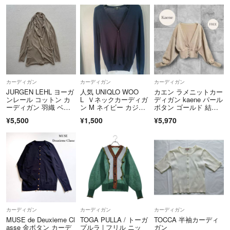
カーディガン
カーディガン
カーディガン
JURGEN LEHL ヨーガ
人気 UNIQLO WOO
カエン ラメニットカー
ンレール コットン カ
L Ｖネックカーディガ
ディガン kaene パール
ーディガン 羽織 ベー
ン M ネイビー カジュ
ボタン ゴールド 結婚
ジュ 系 サイズ M
アル ブランド ニット
式
¥5,500
¥1,500
¥5,970
カーディガン
カーディガン
カーディガン
MUSE de Deuxieme Cl
TOGA PULLA / トーガ
TOCCA 半袖カーディ
asse 金ボタン カーデ
プルラ | フリル ニッ
ガン