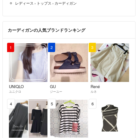
レディース
›
トップス
›
カーディガン
カーディガンの人気ブランドランキング
1
2
3
UNIQLO
GU
René
ユニクロ
ジーユー
ルネ
4
5
6