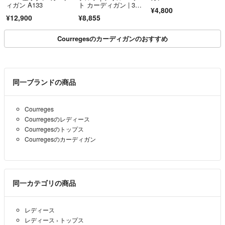
ィガン A133
ト カーディガン | 3
¥4,800
6 | グリーン | レディー
¥12,900
¥8,855
ス
Courregesのカーディガンのおすすめ
同一ブランドの商品
Courreges
Courregesのレディース
Courregesのトップス
Courregesのカーディガン
同一カテゴリの商品
レディース
レディース
›
トップス