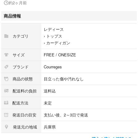
約2ヶ月前
[状態・コンディション]
目立った傷や汚れなし
商品情報
こちらはUSED品になりますが、
レディース
特記する程のダメージはなく、状態良好なお品になります。
カテゴリ
›
トップス
ダメージがある場合はできる限り、撮影しておりますので、
›
カーディガン
ご確認下さいませ。
サイズ
FREE / ONESIZE
こちらの商品はラクマ公式パートナーのKBnetによって出品されていま
ブランド
Courreges
す。
商品の状態
目立った傷や汚れなし
配送料の負担
送料込
配送方法
未定
発送日の目安
支払い後、2～3日で発送
発送元の地域
兵庫県