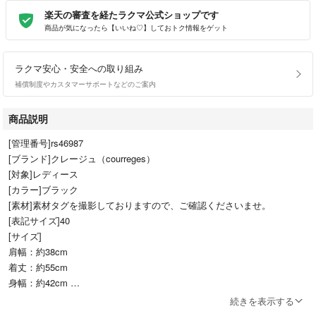
楽天の審査を経たラクマ公式ショップです
商品が気になったら【いいね♡】しておトク情報をゲット
ラクマ安心・安全への取り組み
補償制度やカスタマーサポートなどのご案内
商品説明
[管理番号]rs46987
[ブランド]クレージュ（courreges）
[対象]レディース
[カラー]ブラック
[素材]素材タグを撮影しておりますので、ご確認くださいませ。
[表記サイズ]40
[サイズ]
肩幅：約38cm
着丈：約55cm
身幅：約42cm
袖丈：約55cm
続きを表示する
[付属品]なし