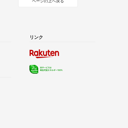
ページの上へ戻る
品しております。
もしれません。
方のみ、
たします。
リンク
が出来ると嬉しいです(^^)♫