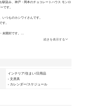
お馴染み、神戸・岡本のチョコレートハウス モンロ
ダーです。
、いつものカシワイさんです。
です。
・未開封です。
た(^^)）
続きを表示する
ス
インテリア/住まい/日用品
ンダー
›
文房具
コレート
›
カレンダー/スケジュール