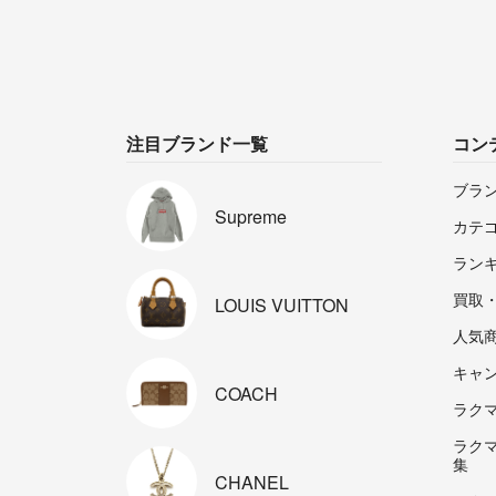
注目ブランド一覧
コン
ブラ
Supreme
カテ
ラン
買取
LOUIS
VUITTON
人気
キャ
COACH
ラクマp
ラク
集
CHANEL