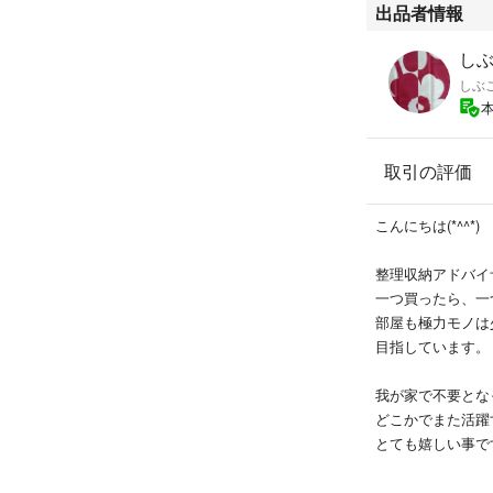
出品者情報
しぶこ
しぶ
取引の評価
こんにちは(*^^*)
整理収納アドバイ
一つ買ったら、一
部屋も極力モノは
目指しています。
我が家で不要とな
どこかでまた活
とても嬉しい事で
反対もしかり。
皆が繋がり、物を