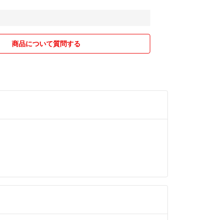
いなと思います☆
特にマリメッコを
ます☆
商品について質問する
バーが大好きです。
ッキリさせて
、
ションカバーがあるだけで、部屋が華やかになりま
の様に、
とにクッションカバーを変える事で、気分転換にな
バーの想いが皆さんにも
)
マリメッコの食器も食卓を鮮やかにし、気分も上げ
て、お気に入りだけで暮らしています。
想いも、皆さんに届くと嬉しいです(*^^*)