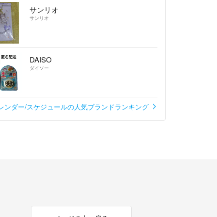
ールです↓
サンリオ
サンリオ
き交渉は不可にさせて下さい。お値引きが入る際
通知しますので、イイねをしてお待ち下さい。
DAISO
の専用は、ご対応出来かねます。
ダイソー
ルールに沿って、先に購入した方が優先です。ご了
約＆エコの為、リサイクル品を基本使用しています
レンダー/スケジュールの人気ブランドランキング
使用します。ご理解ください。
リ便⇔らくらくメルカリ便の変更があるかもしれま
ください。
通知にてご確認をお願い致します。
ましたら、評価前にメッセージにてご連絡お願いし
出来ませんので、よろしくお願い致します。