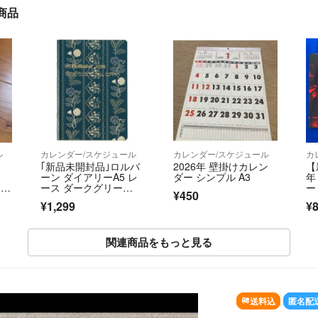
商品
ル
カレンダー/スケジュール
カレンダー/スケジュール
カ
｢新品未開封品｣ロルバ
2026年 壁掛けカレン
【
ーン ダイアリーA5 レ
ダー シンプル A3
年
ーピ
ース ダークグリー
ー 
¥450
ン 完売商品
¥1,299
¥
関連商品をもっと見る
送料込
匿名配