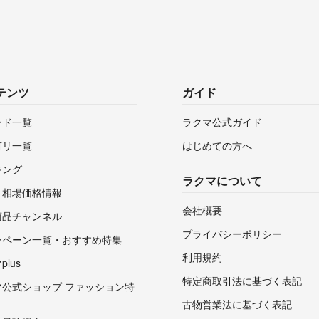
☆中古品も多数出
見落とし等あるか
ご理解して頂ける
ご購入をお願いい
テンツ
ガイド
気持ちの良いお取引
ンド一覧
ラクマ公式ガイド
ゴリ一覧
はじめての方へ
キング
ラクマについて
・相場価格情報
会社概要
商品チャンネル
プライバシーポリシー
ンペーン一覧・おすすめ特集
利用規約
lus
特定商取引法に基づく表記
マ公式ショップ ファッション特
古物営業法に基づく表記