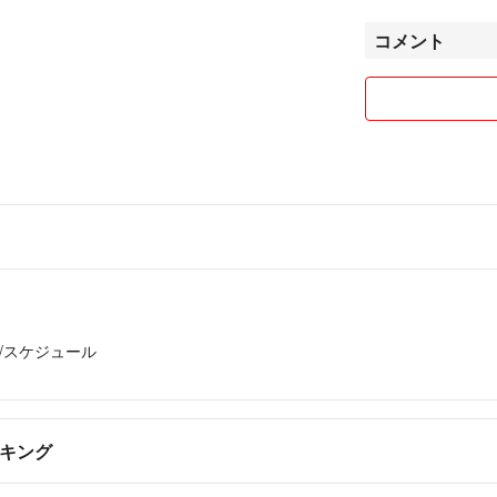
世の中になるとい
コメント
北欧インテリア、
こよなく愛してい
特にクッションカ
どれだけ部屋をス
殺風景になっても
マリメッコのクッ
す。
そして、模様替え
季節ごと、気分ご
ります☆
私のクッションカ
届きます様に(*^^*
/スケジュール
殺風景な部屋に、
てくれます。
食器の数は厳選し
ンキング
マリメッコの食器の