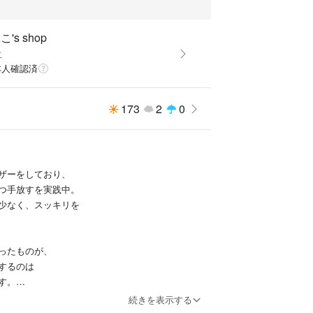
's shop
こ
本人確認済
173
2
0
ザーをしており、
つ手放すを実践中。
少なく、スッキリを
ったものが、
躍するのは
す。
続きを表示する
長く大切に使う