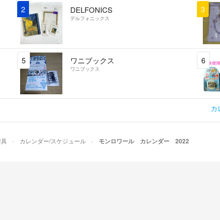
メルカリのマイル
2
3
DELFONICS
デルフォニックス
☆基本的にお値引
は、コメントにて
5
ワニブックス
6
☆まとめ買い以外
ワニブックス
基本的にメルカリ
承下さい。
☆梱包資材は、節
カ
が、綺麗なものを
☆ゆうゆうメルカ
房具
カレンダー/スケジュール
モンロワール カレンダー 2022
せんので、ご了承
☆発送の確認は、
☆何か問題があり
ます。
評価後は、対応が