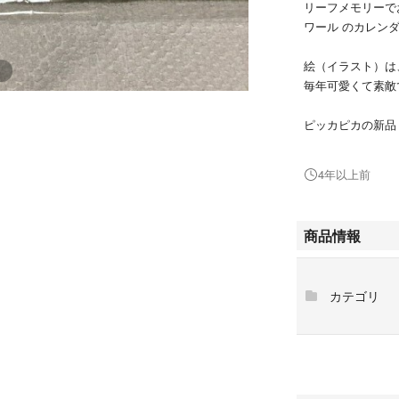
リーフメモリーで
ワール のカレン
絵（イラスト）は
毎年可愛くて素敵
ピッカピカの新品
（本日いただきまし
4年以上前
モンロワール
Mon Loire
商品情報
チョコレートハウ
リーフメモリー
モンロワールカレ
カテゴリ
モンロワールチョ
カシワイさん
可愛い
素敵
人気
神戸