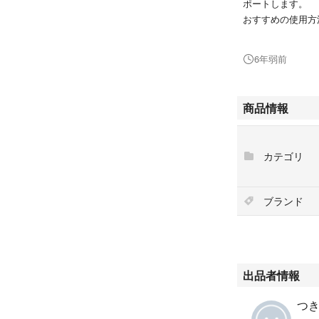
ポートします。
おすすめの使用
洗顔後、または化
6年弱前
少量を⼿ひらに取
レスするようにな
マッサージオイル
商品情報
輸送中に箱が潰れ
カテゴリ
ブランド
出品者情報
つき