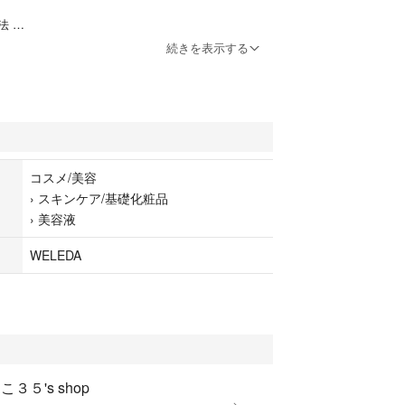
方法
続きを表示する
粧⽔で整えたお肌にお使いください。
り、顔全体から⾸すじにゆっくりなじませ、肌をプ
じませます。
としても使⽤できます。
たようです。
コスメ/美容
›
スキンケア/基礎化粧品
›
美容液
WELEDA
こ３５'s shop