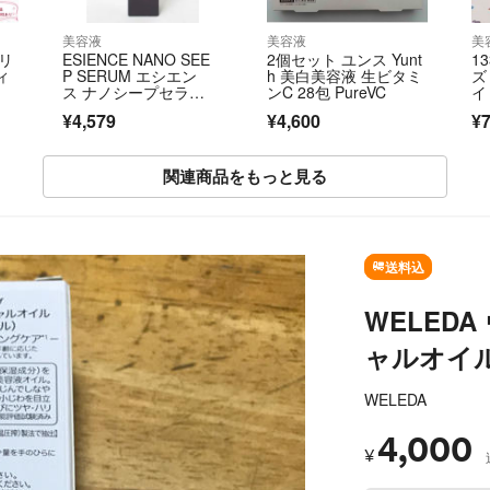
美容液
美容液
美
 リ
ESIENCE NANO SEE
2個セット ユンス Yunt
1
ィ
P SERUM エシエン
h 美白美容液 生ビタミ
ズ
ス ナノシープセラ
ンC 28包 PureVC
イ
ム 卵殻膜導入美容液 5
¥4,579
¥4,600
¥7
5g 沢尻エリカ愛用
関連商品をもっと見る
SOLD OUT
送料込
WELED
ャルオイル
WELEDA
4,000
¥