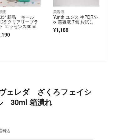
容液
美容液
335/ 新品 キール
Yunth ユンス 生PDRN-
 DS クリアリーブラ
α 美容液 7包 お試し
ト エッセンス30ml
¥1,188
,190
A ヴェレダ ざくろフェイシ
 30ml 箱潰れ
送料込