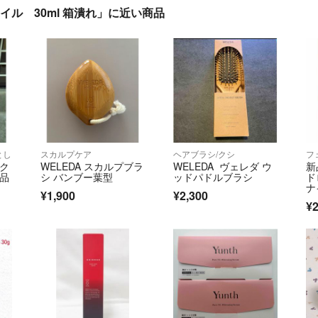
イル 30ml 箱潰れ」に近い商品
とし
スカルプケア
ヘアブラシ/クシ
フ
ドク
WELEDA スカルプブラ
WELEDA ヴェレダ ウ
新
新品
シ バンブー葉型
ッドパドルブラシ
ド
ナ
¥1,900
¥2,300
ッ
¥2