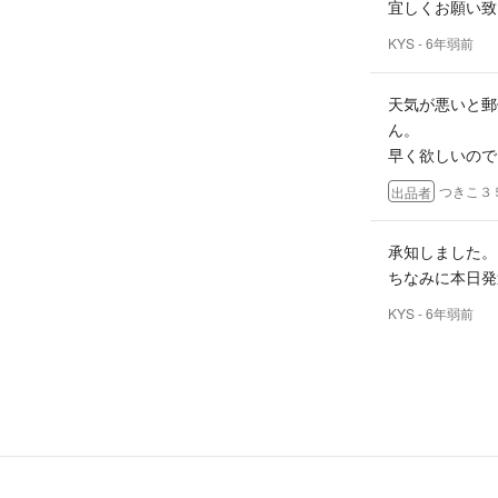
宜しくお願い致
KYS
- 6年弱前
天気が悪いと郵
ん。
早く欲しいので
つきこ３
出品者
承知しました。
ちなみに本日発
KYS
- 6年弱前
保証なしの定形
そのかわり、ノ
ます。
つきこ３
出品者