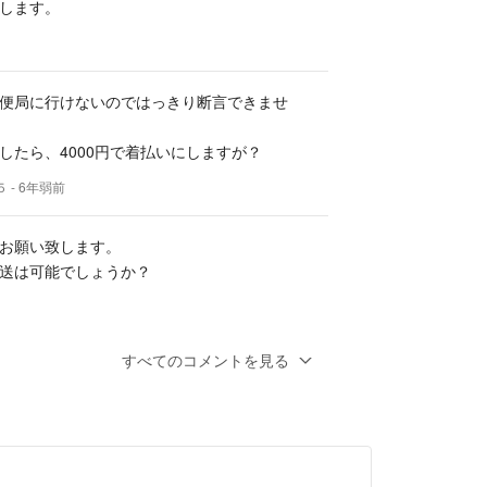
します。
便局に行けないのではっきり断言できませ
したら、4000円で着払いにしますが？
５
- 6年弱前
お願い致します。
送は可能でしょうか？
すべてのコメントを見る
外発送でよろしければ、承ります。
ークレーム・ノーリターンで宜しくお願いし
５
- 6年弱前