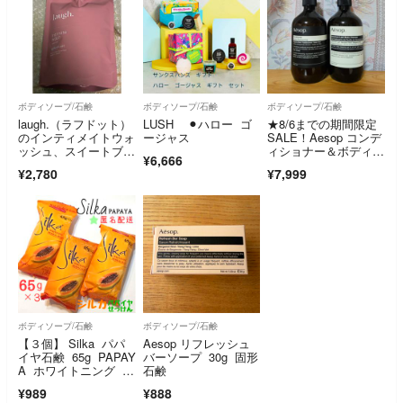
ボディソープ/石鹸
ボディソープ/石鹸
ボディソープ/石鹸
laugh.（ラフドット）
LUSH ⚫︎ハロー ゴ
★8/6までの期間限定
のインティメイトウォ
ージャス
SALE！Aesop コンデ
ッシュ、スイートブー
ィショナー＆ボディク
¥6,666
ケの香りです。デリケ
レンザー 2個セット
¥2,780
¥7,999
ートゾーン用のボディ
ソープで、詰め替え用
とな
ボディソープ/石鹸
ボディソープ/石鹸
【３個】 Silka パパ
Aesop リフレッシュ
イヤ石鹸 65g PAPAY
バーソープ 30g 固形
A ホワイトニング シ
石鹸
ル力 美 白効果 フィ
¥989
¥888
リピン せっけん