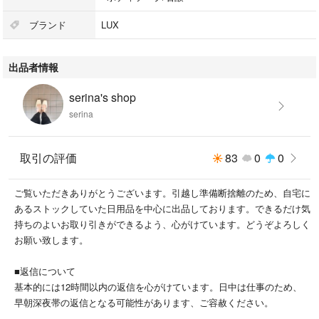
#ボディソープ/石鹸
#ダブ
ブランド
LUX
#Dove
#ムスキーフローラル
出品者情報
#自然に香る
#うる艶素肌
serina's shop
#繊細なフローラルな香り
serina
#自然に香るうる艶素肌
#プレミアムゴールドヒアルロン酸オイル
#保湿成分
取引の評価
83
0
0
#繊細なムスキーフローラルの香り
#角質層まで
ご覧いただきありがとうございます。引越し準備断捨離のため、自宅に
#ホホバ種子油
あるストックしていた日用品を中心に出品しております。できるだけ気
#ヒアルロン酸ヒドロキシプロピルトリモニウム
持ちのよいお取り引きができるよう、心がけています。どうぞよろしく
#洗って潤う
お願い致します。
■返信について
基本的には12時間以内の返信を心がけています。日中は仕事のため、
早朝深夜帯の返信となる可能性があります、ご容赦ください。