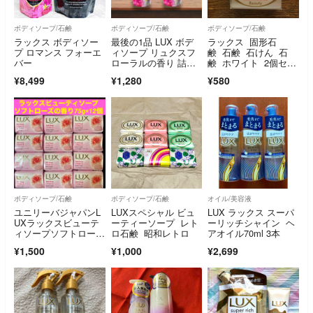
ボディソープ/石鹸
ボディソープ/石鹸
ボディソープ/石鹸
ラックス ボディソー
最後の1品 LUX ボデ
ラックス 固形石
プ ロマンス フォーエ
ィソープ リュクスフ
鹸 石鹸 石けん 石
バー
ローラルの香り 詰替3
鹸 ホワイト 2個セッ
00g×4袋④
ト LUX
¥8,499
¥1,280
¥580
ボディソープ/石鹸
ボディソープ/石鹸
オイル/美容液
ユニリーバジャパンL
LUXスペシャル ビュ
LUX ラックス スーパ
UXラックスビューテ
ーティーソープ レト
ーリッチシャイン ヘ
ィソープソフトローズ
ロ石鹸 昭和レトロ
アオイル70ml 3本
の香り75g×12個
¥1,500
¥1,000
¥2,699