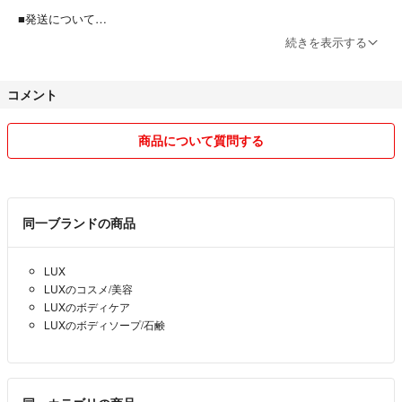
■発送について
可能な限り当日中に、遅くとも購入いただいてから2日以内の発送をこ
続きを表示する
ころがけています。
コメント
**都合上、発送方法を変更させていただく可能性があります。ご了承い
ただけますと幸いです。
商品について質問する
同一ブランドの商品
LUX
LUXのコスメ/美容
LUXのボディケア
LUXのボディソープ/石鹸