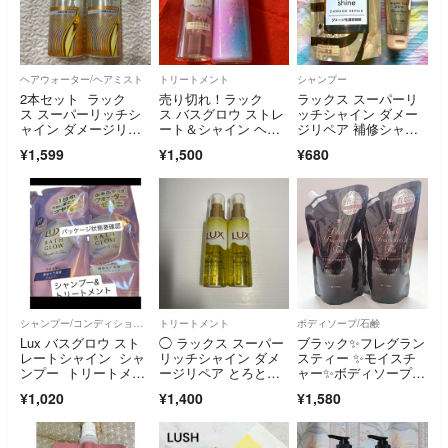
ヘアウォーター/ヘアミスト
トリートメント
シャンプー
2本セット ラック
売り切れ！ラック
ラックス スーパーリ
ス スーパーリッチシ
ス バスグロウ ストレ
ッチシャイン ダメー
ャイン ダメージリペ
ート＆シャイン ヘア
ジリペア 補修シャン
ア 補修ヘアミスト 20
ブースター(180g)
プー つめかえ用 2
¥1,599
¥1,500
¥680
0ml lux
シャンプー/コンディショナーセット
トリートメント
ボディソープ/石鹸
Lux バスグロウ スト
◯ ラックス スーパー
ブラック✨フレグラン
レートシャイン シャ
リッチシャイン ダメ
スティー ✨モイスチ
ンプー トリートメン
ージリペア とろとろ
ャー✨ボディソープ✨
ト ２種セット
補修ヘアオイル×2
700mL2個✨
¥1,020
¥1,400
¥1,580