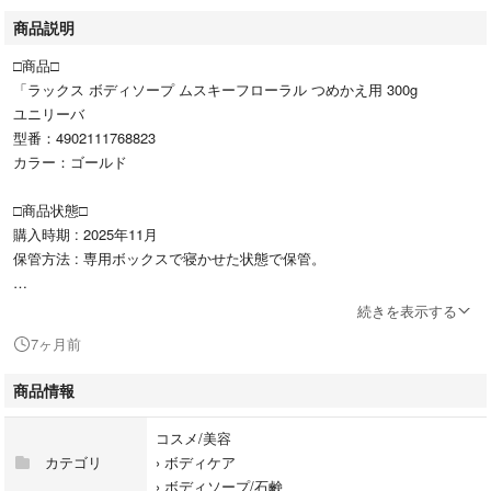
商品説明
□商品□
「ラックス ボディソープ ムスキーフローラル つめかえ用 300g
ユニリーバ
型番：4902111768823
カラー：ゴールド
□商品状態□
購入時期 : 2025年11月
保管方法 : 専用ボックスで寝かせた状態で保管。
□発送□
続きを表示する
防水対策+配送ビニール
7ヶ月前
商品情報
#ユニリーバ
#4902111768823
コスメ/美容
#コスメ/美容
カテゴリ
›
ボディケア
#ボディケア
›
ボディソープ/石鹸