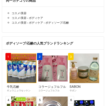
同一カテゴリの商品
コスメ/美容
コスメ/美容
›
ボディケア
コスメ/美容
›
ボディケア
›
ボディソープ/石鹸
ボディソープ/石鹸の人気ブランドランキング
1
2
3
牛乳石鹸
コラージュフルフル
SABON
ギュウニュウセッケン
コラージュフルフル
サボン
4
5
6