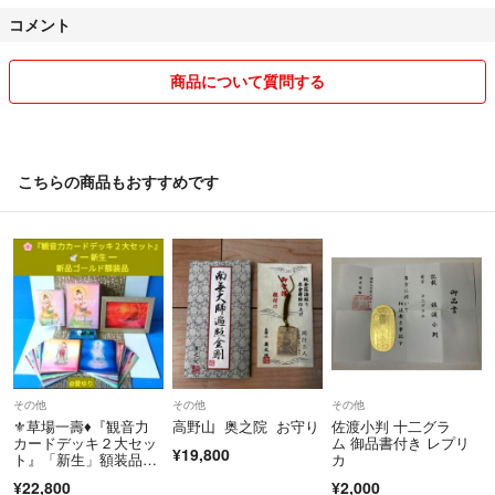
らせ下さい。
コメント
☆が付いている商品は他でも出品しています。
売り切れの場合がありますので、購入前にコメントよりご確認宜しくお
商品について質問する
願い致します。
2点目から同梱割引きで、50円お値引き致します。
購入前にコメントよりお知らせ下さい、お纏め変更致します。(購入後
こちらの商品もおすすめです
のお値引きはできません)
サボテンの育て方は、種類・季節・環境によって育て方は変わります。
本やインターネットに詳しく載っていますのでお調べ下さい(＞人＜;)
♡いいね！いただきましても、状態が変わりますので再出品・値段変更
あります。
•土に隠れている部分には傷・汚れなどがあり、全て購入時の名前で
その他
その他
その他
す。
⚜️草場一壽♦『観音力
高野山 奥之院 お守り
佐渡小判 十二グラ
•完璧をお求めの方は購入控えて下さい。
カードデッキ２大セッ
ム 御品書付き レプリ
¥19,800
ト』「新生」額装品⭐
カ
•梱包には新聞紙・再利用の物を使用します。
鳳凰
¥22,800
¥2,000