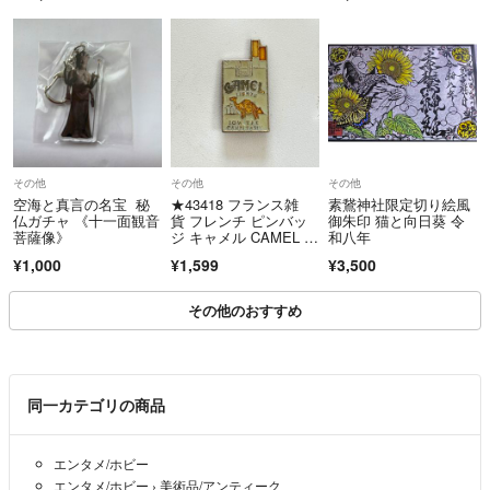
☆雑貨・服
•フレンチキーホルダー・ミニチュアチャームは2点目からは100円お値
引き致します。
2点→100円値引き
3点→ 200円値引き...
購入前にコメントよりお知らせください。
その他
その他
その他
•雑貨・服は単品でのお値引は致しません。
空海と真言の名宝 秘
★43418 フランス雑
素鵞神社限定切り絵風
送料分でお値引きが出来る場合もありますので、お気軽にご連絡くださ
仏ガチャ 《十一面観音
貨 フレンチ ピンバッ
御朱印 猫と向日葵 令
い。
菩薩像》
ジ キャメル CAMEL タ
和八年
バコ
¥1,000
¥1,599
¥3,500
•直ぐにお返事出来ない時がありますが、必ずお返事致します
その他のおすすめ
•コメント無しの即購入は、24時間いつでもOKです
•購入後のキャンセル・返品はできません
同一カテゴリの商品
長くなりましたが、以上です。
良いご縁を、心よりお待ちしております(*^^*)
エンタメ/ホビー
エンタメ/ホビー
›
美術品/アンティーク