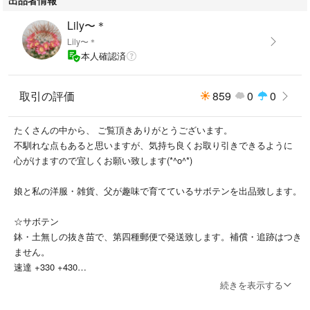
Lily〜＊
Lily〜＊
本人確認済
取引の評価
859
0
0
たくさんの中から、 ご覧頂きありがとうございます。
不馴れな点もあると思いますが、気持ち良くお取り引きできるように
心がけますので宜しくお願い致します(*^o^*)
娘と私の洋服・雑貨、父が趣味で育てているサボテンを出品致します。
☆サボテン
鉢・土無しの抜き苗で、第四種郵便で発送致します。補償・追跡はつき
ません。
速達 +330 +430
ゆうパック +750〜
続きを表示する
希望の方は追加料金にて変更致しますので、購入前にコメントよりお知