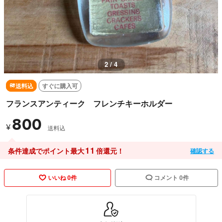
3 / 4
送料込
すぐに購入可
フランスアンティーク フレンチキーホルダー
800
¥
送料込
11
条件達成でポイント最大
倍還元！
確認する
いいね 0件
コメント 0件