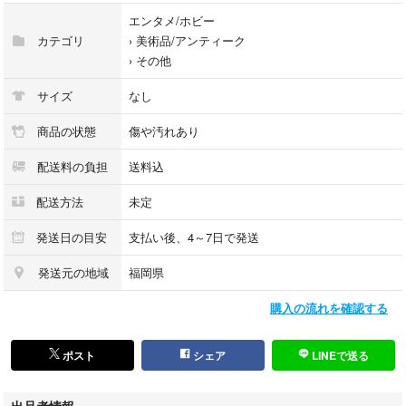
古い物にご理解の上、ご購入お願い致します。
エンタメ/ホビー
カテゴリ
›
美術品/アンティーク
›
その他
#ヴィンテージキーホルダー
#アンティークキーホルダー
サイズ
なし
#フランスアンティークキーホルダー
#アンティーク蚤の市
商品の状態
傷や汚れあり
#フランス雑貨
配送料の負担
送料込
#ビンテージキーホルダー
配送方法
未定
発送日の目安
支払い後、4～7日で発送
発送元の地域
福岡県
購入の流れを確認する
ポスト
シェア
LINEで送る
出品者情報