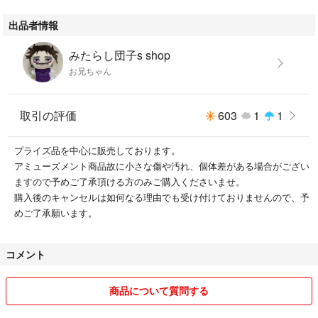
ぬいぐるみ
出品者情報
マスコット
ぬい
みたらし団子s shop
ともぬい
お兄ちゃん
物間寧人
心操人使
ベストジーニスト
取引の評価
603
1
1
ミルコ
天喰環
プライズ品を中心に販売しております。
アミューズメント商品故に小さな傷や汚れ、個体差がある場合がござい
ますので予めご了承頂ける方のみご購入くださいませ。
購入後のキャンセルは如何なる理由でも受け付けておりませんので、予
めご了承願います。
コメント
商品について質問する