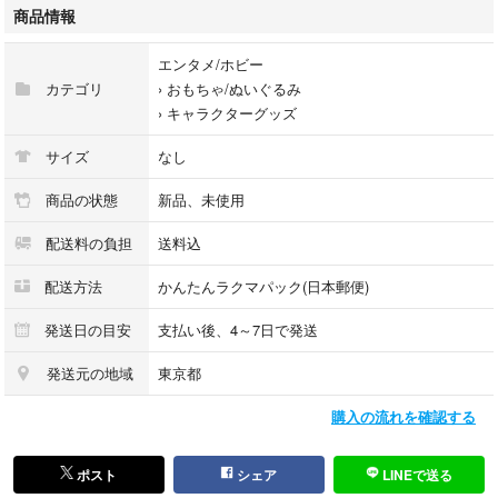
ちびぐるみ
商品情報
ぬいぐるみ
ぬい
エンタメ/ホビー
僕のヒーローアカデミア
カテゴリ
›
おもちゃ/ぬいぐるみ
緑谷出久
›
キャラクターグッズ
デク
麗日お茶子
サイズ
なし
爆豪勝己
かっちゃん
商品の状態
新品、未使用
飯田天哉
配送料の負担
送料込
轟焦凍
蛙吹梅雨
配送方法
かんたんラクマパック(日本郵便)
切島鋭児郎
八百万百
発送日の目安
支払い後、4～7日で発送
上鳴電気
常闇踏陰
発送元の地域
東京都
オールマイト
購入の流れを確認する
相澤消太
イレイザー
ホークス
ポスト
シェア
LINEで送る
トガヒミコ/渡我被身子