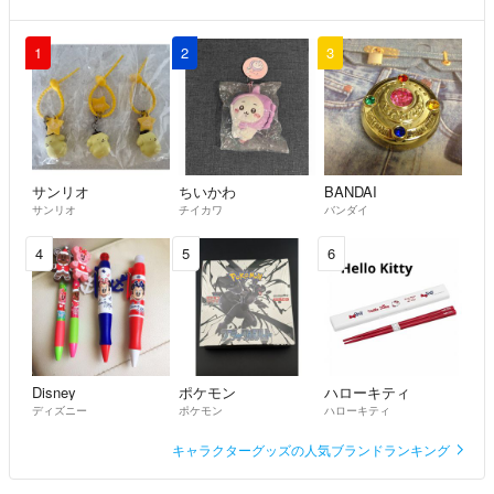
1
2
3
サンリオ
ちいかわ
BANDAI
サンリオ
チイカワ
バンダイ
4
5
6
Disney
ポケモン
ハローキティ
ディズニー
ポケモン
ハローキティ
キャラクターグッズの人気ブランドランキング