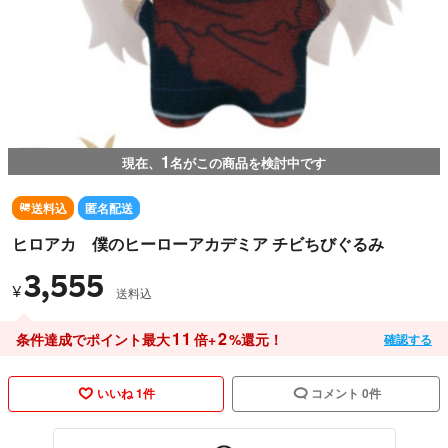
1
現在、
名がこの商品を検討中です
送料込
匿名配送
ヒロアカ 僕のヒーローアカデミア チビちびぐるみ
3,555
¥
送料込
11
2
条件達成でポイント最大
倍+
%還元！
確認する
いいね 1件
コメント 0件