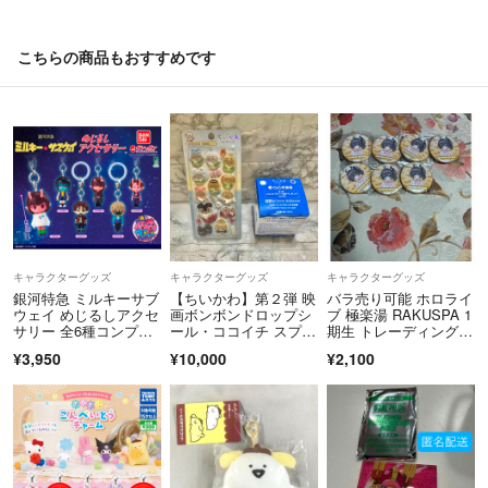
こちらの商品もおすすめです
キャラクターグッズ
キャラクターグッズ
キャラクターグッズ
銀河特急 ミルキーサブ
【ちいかわ】第２弾 映
バラ売り可能 ホロライ
ウェイ めじるしアクセ
画ボンボンドロップシ
ブ 極楽湯 RAKUSPA 1
サリー 全6種コンプセ
ール・ココイチ スプー
期生 トレーディング缶
ット
ン置きフィギュア
バッジ タオル 等身 夏
¥3,950
¥10,000
¥2,100
色まつり 7点