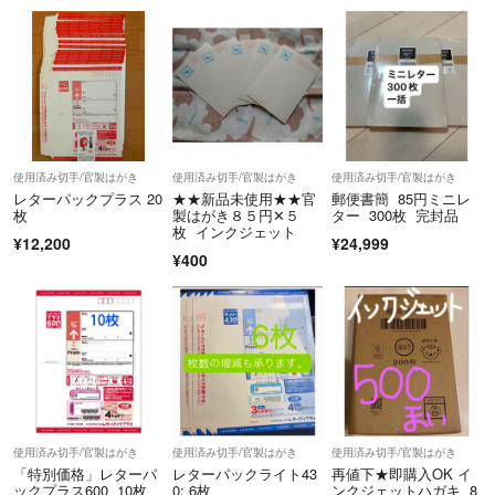
使用済み切手/官製はがき
使用済み切手/官製はがき
使用済み切手/官製はがき
レターパックプラス 20
★★新品未使用★★官
郵便書簡 85円ミニレ
枚
製はがき８５円✕５
ター 300枚 完封品
枚 インクジェット
¥12,200
¥24,999
¥400
使用済み切手/官製はがき
使用済み切手/官製はがき
使用済み切手/官製はがき
「特別価格」レターパ
レターパックライト43
再値下★即購入OK イ
ックプラス600 10枚
0: 6枚
ンクジェットハガキ 8