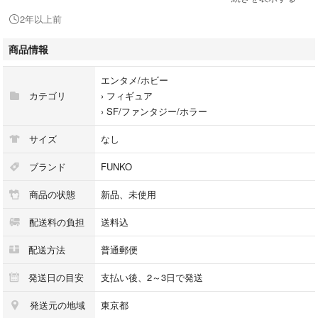
2年以上前
#FUNKOPOP
#Netflix
商品情報
#strangerthings
#イレブン
エンタメ/ホビー
#フィン
カテゴリ
›
フィギュア
#スティーブ
›
SF/ファンタジー/ホラー
#デモゴルゴン
#NYCC2019
サイズ
なし
#スージー
#ダスティン
ブランド
FUNKO
スティーブ
商品の状態
新品、未使用
エディ
ヴェクナ
配送料の負担
送料込
ファンコ POP
配送方法
普通郵便
ご不明点があればコメントよろしくお願いいたします。
発送日の目安
支払い後、2～3日で発送
発送元の地域
東京都