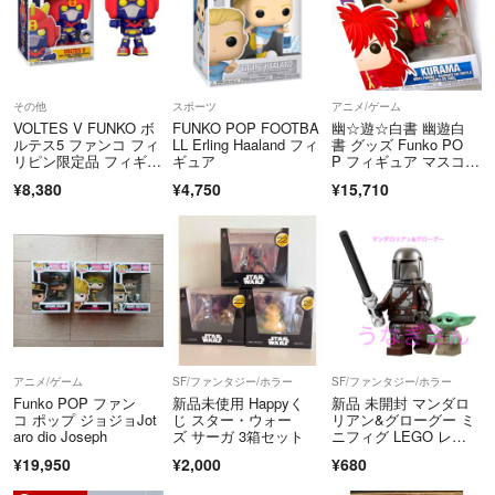
＊評価に対して
当方は不当評価またはいたずら・嫌がらせ行為をする方は通報・ブロッ
ク致します
評価
その他
スポーツ
アニメ/ゲーム
VOLTES V FUNKO ボ
FUNKO POP FOOTBA
幽☆遊☆白書 幽遊白
①
ルテス5 ファンコ フィ
LL Erling Haaland フィ
書 グッズ Funko PO
ps4ゲームソフトに元々説明書が付いていないのにも関わらず(中身の画
リピン限定品 フィギュ
ギュア
P フィギュア マスコッ
像も見せてます)、説明書がないと勘違いされての評価です。
ア
ト 蔵馬
¥8,380
¥4,750
¥15,710
②
新品未開封で傷も全くないものに対して、埃などを理由に(黒いパッケ
ージなので僅かに埃が付着したかもしれませんが)不当な評価を受けま
した。
③(普通評価)
アニメ/ゲーム
SF/ファンタジー/ホラー
SF/ファンタジー/ホラー
別のプラットフォーム上で迷惑行為を受けていたのでブロックをした関
Funko POP ファン
新品未使用 Happyく
新品 未開封 マンダロ
コ ポップ ジョジョJot
じ スター・ウォー
リアン&グローグー ミ
係で嫌がらせで不当評価をされております。
aro dio Joseph
ズ サーガ 3箱セット
ニフィグ LEGO レ
ゴ 互換
¥19,950
¥2,000
¥680
④ (普通評価)
蓄光版を理解せずに一方的に評価をされた外国人の不当評価。す