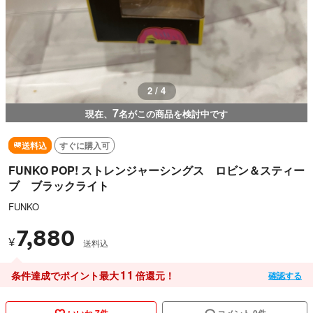
2 / 4
7
現在、
名がこの商品を検討中です
送料込
すぐに購入可
FUNKO POP! ストレンジャーシングス ロビン＆スティー
ブ ブラックライト
FUNKO
7,880
¥
送料込
11
条件達成でポイント最大
倍還元！
確認する
いいね 7件
コメント 0件