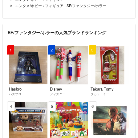
エンタメ/ホビー
›
フィギュア
›
SF/ファンタジー/ホラー
SF/ファンタジー/ホラーの人気ブランドランキング
1
2
3
Hasbro
Disney
Takara Tomy
ハズブロ
ディズニー
タカラトミー
4
5
6