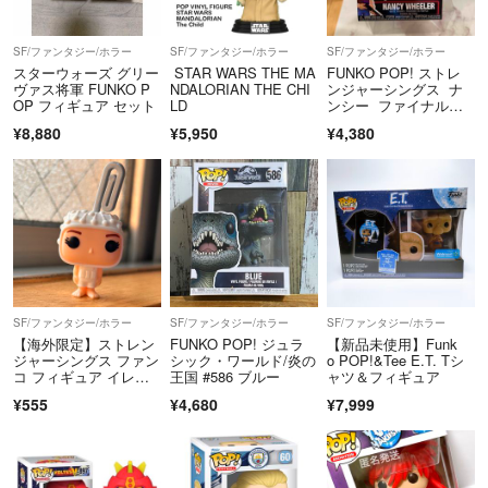
＊梱包に関して
SF/ファンタジー/ホラー
SF/ファンタジー/ホラー
SF/ファンタジー/ホラー
通常サイズのPOPはプチプチにダンボールに梱包して郵送致します。
スターウォーズ グリー
STAR WARS THE MA
FUNKO POP! ストレ
ヴァス将軍 FUNKO P
NDALORIAN THE CHI
ンジャーシングス ナ
OP フィギュア セット
LD
ンシー ファイナルシ
＊ご入金に関して
ーズン版
¥8,880
¥5,950
¥4,380
原則48時間以内にご入金がない場合はキャンセルさせて頂きます。
＊配送に関して
配送トラブル(紛失・破損)はこちらでは一切責任を負いかねますのでご
容赦ください。
配送予定日が遅くなる場合はご連絡致します。
＊キャンセルに関して
SF/ファンタジー/ホラー
SF/ファンタジー/ホラー
SF/ファンタジー/ホラー
購入後のキャンセルは致しかねますので、
【海外限定】ストレン
FUNKO POP! ジュラ
【新品未使用】Funk
確認事項がございましたら購入前に必ずコメントください。
ジャーシングス ファン
シック・ワールド/炎の
o POP!&Tee E.T. Tシ
基本他プラットフォームでも出品してます。
コ フィギュア イレブ
王国 #586 ブルー
ャツ＆フィギュア
ン
先に他プラットフォームで売り切れた場合はキャンセルさせていただき
¥555
¥4,680
¥7,999
ますのでご容赦下さい。
※即購入された方を優先致します