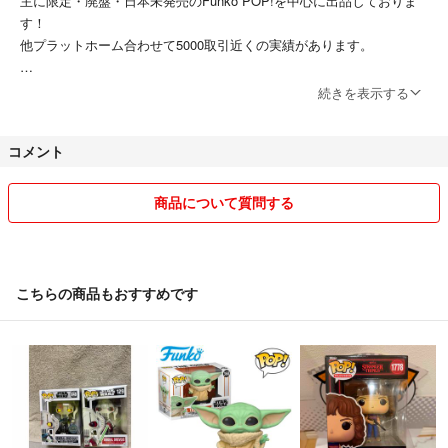
主に限定・廃盤・日本未発売のFunko POP!を中心に出品しておりま
す！
他プラットホーム合わせて5000取引近くの実績があります。
Funko POP!は主に海外正規店から輸入しております。
続きを表示する
近日偽物やステッカーの貼り替え品などが出回ってますが、100%正規
品になります。
コメント
＊コンディションに関して
海外製品の為、色むらや箱のシワなど完璧な状態を望まれる方はご遠慮
商品について質問する
下さい。
気付く限りの目立つ箱の凹みや破損箇所は極力写真にて記載するように
しております。
こちらの商品もおすすめです
※値下に関しては
まとめ売りはお安くさせて頂きますので気軽にコメント下さい！また値
下交渉の場合は金額の提示をお願い致します。
＊コメントに関して
合わせて購入・発送方法・入荷希望商品・
ご不明点などありましたら気軽にコメント下さい！