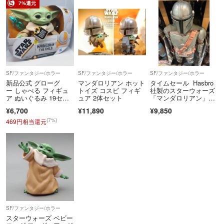
7%還元
SF/ファンタジー/ホラー
SF/ファンタジー/ホラー
SF/ファンタジー/ホラー
新品公式 グローグ
マンダロリアン ホット
タイムセール Hasbro
ー しゃべる フィギュ
トイズ コスビ フィギ
社製のスターウォーズ
ア ぬいぐるみ 19セン
ュア 2体セット
「マンダロリアン」BI
チ マンダロリアン
G-FIGS特大フィギュ
¥6,700
¥11,890
¥9,850
ア
(7%)
469円相当還元
SF/ファンタジー/ホラー
スターウォーズ ベビー