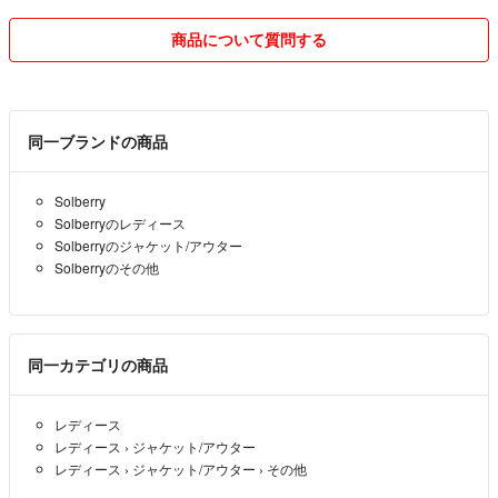
送料が安くなるようさせて頂きますので、
普通郵便をわりと使わせて頂くと思います。
商品について質問する
発送目安は全て1～2日とさせていただいておりますが、
最寄りの郵便局は
同一ブランドの商品
土・日・祝日がお休みですので
金曜日夕方以降、土・日・祝日
Solberry
にご購入頂きました際は
Solberryのレディース
発送は月曜日とさせて頂きますので
Solberryのジャケット/アウター
ご理解よろしくお願いいたします。
Solberryのその他
(祝日前日はご購入タイミング次第)
※切手でポスト投函発送可能な方には
そちらでの対応もさせて頂きます。
同一カテゴリの商品
レディース
◎クーポン利用の為に
レディース
›
ジャケット/アウター
300円商品を301円へ変更等のご相談には
レディース
›
ジャケット/アウター
›
その他
対応させて頂きますので