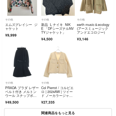
その他
その他
その他
エムズグレイシー ジ
新品 L ナイキ NIK
earth music＆ecology
ャケット
E 「DFシーズナルNV
(アースミュージック
TYジャケット」
アンドエコロジー)
¥9,999
¥4,500
¥3,146
その他
その他
PRADA プラダ レザー
Col Pierrot / コルピエ
ベルト付き メルトン
ロ | 2024AW | ツイー
ウール スナップボタ
ド ノーカラージャケ
ン フーデッド ロング
ット | 38 | ベージ
¥49,500
¥27,335
コート ブラック レデ
ュ | レディース
ィース 290569
関連商品をもっと見る