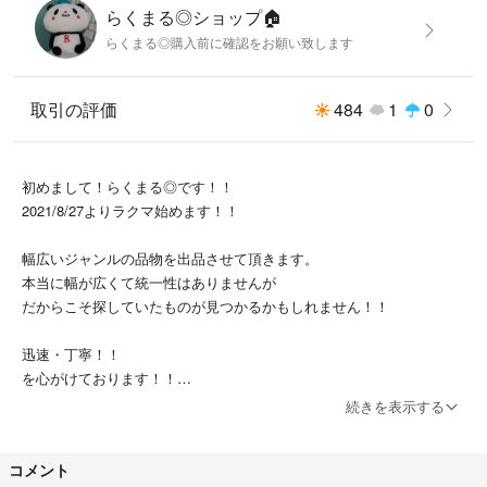
らくまる◎ショップ🏠
#ゆったり
らくまる◎購入前に確認をお願い致します
#ドルマリン
取引の評価
484
1
0
初めまして！らくまる◎です！！
2021/8/27よりラクマ始めます！！
幅広いジャンルの品物を出品させて頂きます。
本当に幅が広くて統一性はありませんが
だからこそ探していたものが見つかるかもしれません！！
迅速・丁寧！！
を心がけております！！
続きを表示する
コメント
◎発送方法は