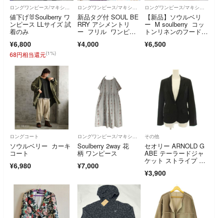
ロングワンピース/マキシワンピース
ロングワンピース/マキシワンピース
ロングワンピース/マキシワンピース
値下げ🐰Soulberry ワ
新品タグ付 SOUL BE
【新品】ソウルベリ
ンピース LLサイズ 試
RRY アシメントリ
ー M soulberry コッ
着のみ
ー フリル ワンピー
トンリネンのフードワ
ス
ンピース
¥6,800
¥4,000
¥6,500
(1%)
68円相当還元
ロングコート
ロングワンピース/マキシワンピース
その他
ソウルベリー カーキ
Soulberry 2way 花
セオリー ARNOLD G
コート
柄 ワンピース
ABE テーラードジャ
ケット ストライプ ア
¥6,980
¥7,000
ウター 2
¥3,900