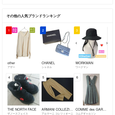
ご遠慮なくおっしゃって下さい。
その他の人気ブランドランキング
◎喫煙者、ペットおりません。
1
2
3
◎洋服はタグ付き以外
全てホームクリーニング済みです。
◎基本的に「専用」になっていない商品は
コメントでやり取り中に他の方がご購入された場合はそちらの方にお譲
other
CHANEL
WORKMAN
アザー
シャネル
ワークマン
りさせて頂きますのでご了承下さいませ。
4
5
6
◎毎日不規則ですので
深夜に起きてたり、早朝から目覚めたり
しますので、時間帯は気にせず
コメントなりご購入なり
問題ありませんので気になさらずに
THE NORTH FACE
ARMANI COLLEZIONI
COMME des GARCONS
気になったタイミングでご連絡大丈夫です。
ザノースフェイス
アルマーニ コレツィオーニ
コムデギャルソン