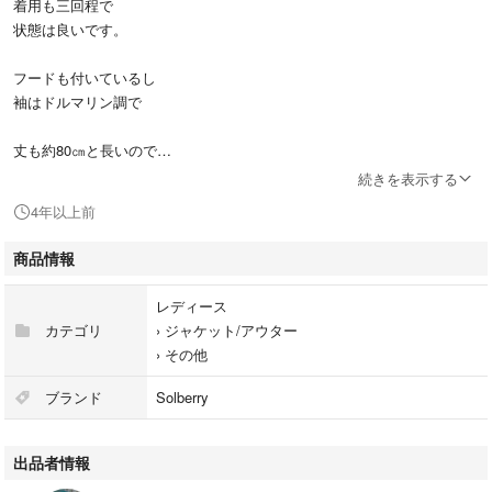
着用も三回程で
状態は良いです。
フードも付いているし
袖はドルマリン調で
丈も約80㎝と長いので
お尻までスッポリ隠れて
続きを表示する
4年以上前
スウェット素材で着やすいし
全体的にゆったりで
商品情報
体型カバーにももってこいのアイテムですよ(^^)
レディース
ボタンがおっきいのもインパクトありで
カテゴリ
›
ジャケット/アウター
可愛いです。
›
その他
ポケットも２個ついてます。
ブランド
Solberry
#ソウルベリー
出品者情報
#上着
#パーカー