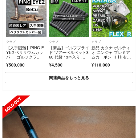
クラブ
クラブ
クラブ
【入手困難】PING E
【新品】ゴルフプライ
新品 カタナ ボルティ
YE2 ベリリウムカッ
ド ツアーベルベット3
オ ニンジャ プレミア
パー ゴルフクラ
60 代替 13本入り ゴ
ムカーボン Ⅱ Hi 右 1
ブ パター
ルフグリップ
W R KATANA VOLTI
¥500,000
¥4,500
¥110,000
O NINJA
関連商品をもっと見る
SOLD OUT