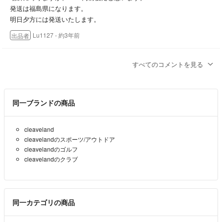
発送は福島県になります。
明日夕方には発送いたします。
Lu1127
- 約3年前
出品者
送料どれくらいか検討つかなくて怖くて💦どれくらいかわかりますか
すべてのコメントを見る
ー？
あと、すぐ欲しいのですが、最短でいつ発送になりますか？
まりん
- 約3年前
同一ブランドの商品
コメントありがとうございます。
cleaveland
送料は難しいですが、500円割引でどうでしょうか？
cleavelandのスポーツ/アウトドア
ご検討ください。(*^^*)
cleavelandのゴルフ
cleavelandのクラブ
Lu1127
- 約3年前
出品者
コメント失礼します。こちら送料込みでお願いできますでしょうか？
同一カテゴリの商品
まりん
- 約3年前