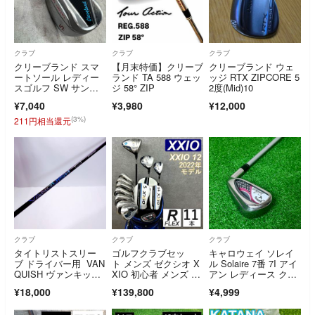
クラブ
クラブ
クラブ
クリーブランド スマ
【月末特価】クリーブ
クリーブランド ウェ
ートソール レディー
ランド TA 588 ウェッ
ッジ RTX ZIPCORE 5
スゴルフ SW サンド
ジ 58° ZIP
2度(Mid)10
ウェッジ 右利き用 Cl
¥7,040
¥3,980
¥12,000
eveland SMART SOL
E
(3%)
211円相当還元
クラブ
クラブ
クラブ
タイトリストスリー
ゴルフクラブセッ
キャロウェイ ソレイ
ブ ドライバー用 VAN
ト メンズ ゼクシオ X
ル Solaire 7番 7I アイ
QUISH ヴァンキッシ
XIO 初心者 メンズ 中
アン レディース クラ
ュ 5X
古 フルセット
ブ
¥18,000
¥139,800
¥4,999