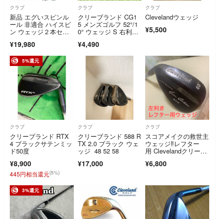
クラブ
クラブ
クラブ
新品 エグいスピンル
クリーブランド CG1
Clevelandウェッジ
ール 非適合 ハイスピ
5 メンズゴルフ 52°/1
¥5,500
ン ウェッジ２本セッ
0° ウェッジ S 右利
ト
き Cleveland 純正スチ
¥19,980
¥4,490
ール NSプロ
5%還元
クラブ
クラブ
クラブ
クリーブランド RTX
クリーブランド 588 R
スコアメイクの救世主
4 ブラックサテンミッ
TX 2.0 ブラック ウェ
ウェッジ‼️レフター
ド50度
ッジ 48 52 58
用 Clevelandクリーブ
ランド60°
¥8,900
¥17,000
¥6,800
(5%)
445円相当還元
3%還元