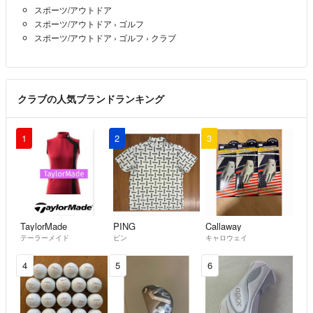
スポーツ/アウトドア
スポーツ/アウトドア
›
ゴルフ
スポーツ/アウトドア
›
ゴルフ
›
クラブ
クラブの人気ブランドランキング
1
2
3
TaylorMade
PING
Callaway
テーラーメイド
ピン
キャロウェイ
4
5
6