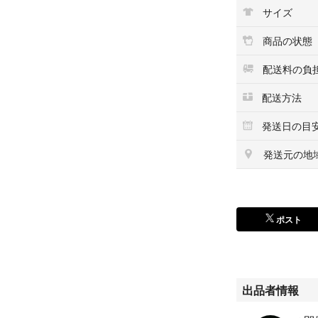
【軽 量】 28.
サイズ
心地です。
【特徴１】 フロ
商品の状態
いシニアグラスに
にかけたまま作業
配送料の負
【特徴３】 シリ
コンパクトに保管
配送方法
ン 磁石 シリコン
発送日の目
発送元の地
ポスト
出品者情報