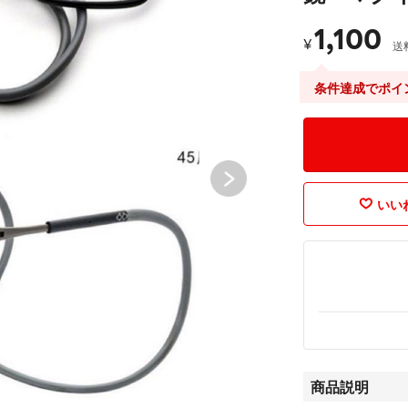
1,100
¥
送
条件達成でポイ
いいね
商品説明