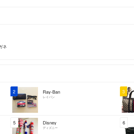
ガネ
2
3
Ray-Ban
レイバン
5
Disney
6
ディズニー