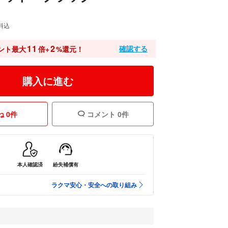
料込
11
2
確認する
ント最大
倍+
%還元！
購入に進む
 0件
コメント 0件
本人確認済
紛失補償有
ラクマ安心・安全への取り組み