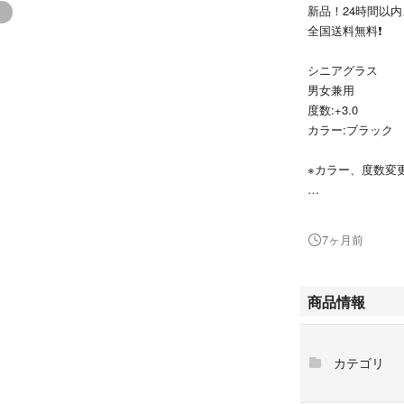
新品！24時間以内
全国送料無料❗️
シニアグラス
男女兼用
度数:+3.0
カラー:ブラック
※カラー、度数変
この商品は、クリ
This reading glass
7ヶ月前
特徴
センターのマグネ
商品情報
る便利でおしゃれ
自由。必要な時に
ているので、外し
カテゴリ
サリー感覚で首に
だけで、メガネを