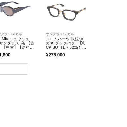
ングラス/メガネ
サングラス/メガネ
u Miu ミュウミュ
クロムハーツ 眼鏡/メ
 サングラス 茶 【古
ガネ ダックバター DU
】【中古】【送料無
CK BUTTER 52□21-1
】
52 レンズ度入り ブラ
1,800
¥275,000
ック系 メンズ CHRO
ME HEARTS NA7200
1 中古