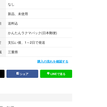
4ｇと軽く、鼻や耳に対する負担が少なく、快適な付け
なし
ントノーズ磁石で着脱する為、掛けたり外したりが多
新品、未使用
最適です。 【特徴２】 シリコンロープによって首
ができます。
担
送料込
コンロープは形状記憶により、外すと自然に丸まり、
出来きます。【素材構成】 プラスチック ナイロ
かんたんラクマパック(日本郵便)
安
支払い後、1～2日で発送
域
三重県
購入の流れを確認する
シェア
LINEで送る