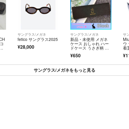
サングラス/メガネ
サングラス/メガネ
サ
CH
fetico サングラス2025
新品・未使用 メガネ
Mi
 コ
ケース おしゃれ ハー
ウ
¥28,000
ドケース うさぎ柄 ブ
着
セッ
ラックHN018
料
¥650
¥1
サングラス/メガネをもっと見る