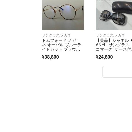
サングラス/メガネ
サングラス/メガネ
トムフォード メガ
【美品】シャネル 
ネ オーバル ブルーラ
ANEL サングラス
イトカット ブラウ
コマーク ケース付
ン ゴールド スマート
き 男女兼用 ユニ
¥38,800
¥24,800
クス