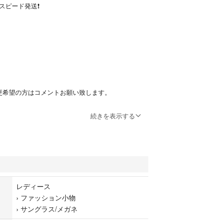
スピード発送❗️
更希望の方はコメントお願い致します。
ックリーダーではありません。
続きを表示する
es is not Clic Readers.
ットで着脱ができ、シリコンロープで首にかけられ
なシニアグラスです。 フロントの磁石で着脱、開閉
簡単に装着できます。また、ツルが後ろでつながっ
レディース
たあとは首からかけておくことが可能です。アクセ
›
ファッション小物
掛けておき、使いたい時に磁石を「カチッ」とする
›
サングラス/メガネ
探す手間も省けます。