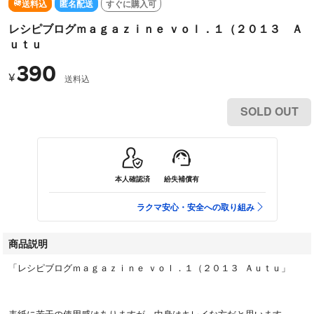
送料込
匿名配送
すぐに購入可
レシピブログｍａｇａｚｉｎｅ ｖｏｌ．１（２０１３ Ａ
ｕｔｕ
390
¥
送料込
SOLD OUT
本人確認済
紛失補償有
ラクマ安心・安全への取り組み
商品説明
「レシピブログｍａｇａｚｉｎｅ ｖｏｌ．１（２０１３ Ａｕｔｕ」
表紙に若干の使用感はありますが、中身はキレイな方だと思います。