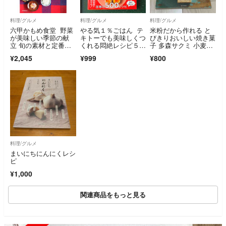
料理/グルメ
料理/グルメ
料理/グルメ
六甲かもめ食堂 野菜
やる気１％ごはん テ
米粉だから作れる と
が美味しい季節の献
キトーでも美味しくつ
びきりおいしい焼き菓
立 旬の素材と定番調
くれる悶絶レシピ５０
子 多森サクミ 小麦
味料でいつものおかず
０
粉・卵・乳製品ゼロ
¥2,045
¥999
¥800
が格別の味にな/誠文
堂新光社/船橋律子
（単行本）
料理/グルメ
まいにちにんにくレシ
ピ
¥1,000
関連商品をもっと見る