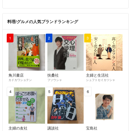
料理/グルメの人気ブランドランキング
1
2
3
角川書店
扶桑社
主婦と生活社
カドカワショテン
フソウシャ
シュフトセイカツシャ
4
5
6
主婦の友社
講談社
宝島社