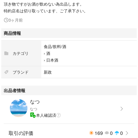
頂き物ですがお酒が飲めない為出品します。
特約店名は切り取っています、ご了承下さい。
3ヶ月前
商品情報
食品/飲料/酒
カテゴリ
›
酒
›
日本酒
ブランド
新政
出品者情報
なつ
なつ
本人確認済
取引の評価
169
0
0