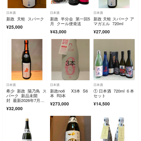
日本酒
日本酒
日本酒
新政 天蛙 スパーク
新政 半分会 第一回5
新政 天蛙 スパーク ア
月 クール便発送
マガエル 720ml
¥25,000
¥43,000
¥27,000
日本酒
日本酒
日本酒
希少 新政 陽乃鳥 ス
新政no6 X3本 S6
① 日本酒 720ml ６本
パーク 新品未開
本 R3本
セット
封 最新2026年7月出
¥273,000
¥14,500
荷
¥32,000