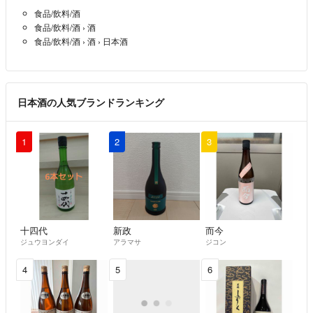
食品/飲料/酒
食品/飲料/酒
›
酒
食品/飲料/酒
›
酒
›
日本酒
日本酒の人気ブランドランキング
1
2
3
十四代
新政
而今
ジュウヨンダイ
アラマサ
ジコン
4
5
6