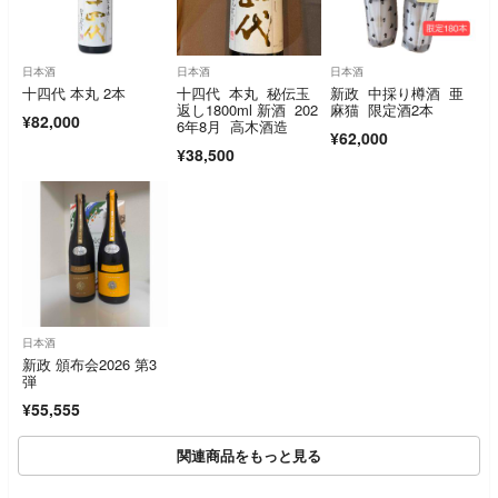
日本酒
日本酒
日本酒
十四代 本丸 2本
十四代 本丸 秘伝玉
新政 中採り樽酒 亜
返し1800ml 新酒 202
麻猫 限定酒2本
¥82,000
6年8月 高木酒造
¥62,000
¥38,500
日本酒
新政 頒布会2026 第3
弾
¥55,555
関連商品をもっと見る