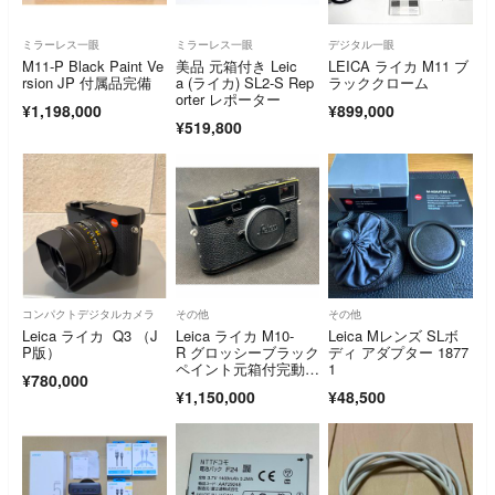
ミラーレス一眼
ミラーレス一眼
デジタル一眼
M11-P Black Paint Ve
美品 元箱付き Leic
LEICA ライカ M11 ブ
rsion JP 付属品完備
a (ライカ) SL2-S Rep
ラッククローム
orter レポーター
¥1,198,000
¥899,000
¥519,800
コンパクトデジタルカメラ
その他
その他
Leica ライカ Q3 （J
Leica ライカ M10-
Leica Mレンズ SLボ
P版）
R グロッシーブラック
ディ アダプター 1877
ペイント元箱付完動品
1
¥780,000
フルセット
¥1,150,000
¥48,500