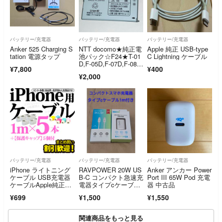
バッテリー/充電器
バッテリー/充電器
バッテリー/充電器
Anker 525 Charging S
NTT docomo★純正電
Apple 純正 USB-type
tation 電源タップ
池パック☆F24★T-01
C Lightning ケーブル
D,F-05D,F-07D,F-08D
¥7,800
¥400
☆バッテリー★富士通
¥2,000
☆送料無料
バッテリー/充電器
バッテリー/充電器
バッテリー/充電器
iPhone ライトニング
RAVPOWER 20W US
Anker アンカー Power
ケーブル USB充電器
B-C コンパクト急速充
Port III 65W Pod 充電
ケーブルApple純正品
電器タイプcケーブル
器 中古品
互換
1mセット新品未使用
¥699
¥1,500
¥1,550
関連商品をもっと見る