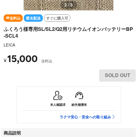
2 / 3
送料込
匿名配送
すぐに購入可
ふくろう様専用SL/SL2/Q2用リチウムイオンバッテリーBP
-SCL4
LEICA
15,000
¥
送料込
SOLD OUT
本人確認済
紛失補償有
ラクマ安心・安全への取り組み
商品説明