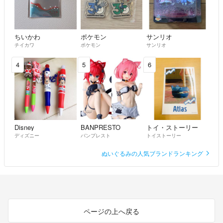
ちいかわ
ポケモン
サンリオ
チイカワ
ポケモン
サンリオ
4
5
6
Disney
BANPRESTO
トイ・ストーリー
ディズニー
バンプレスト
トイストーリー
ぬいぐるみの人気ブランドランキング
ページの上へ戻る