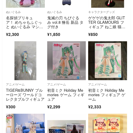
ぬいぐるみ
ぬいぐるみ
キャラクターグッズ
名探偵プリキュ
鬼滅の刃 ちびぐる
ゲゲゲの鬼太郎 GLIT
ア！ めちゃもふぐっ
み vol.8 獪岳 新品 タ
TER GLAMOURS フ
と ぬいぐるみ マシュ
グ付き
ィギュア ねこ娘 猫
タン
娘 NEKOMUSUME II
¥2,300
¥1,850
¥850
アニメ/ゲーム
アニメ/ゲーム
アニメ/ゲーム
TIGER&BUNNY ブル
初音ミク Holiday Me
初音ミク Holiday Me
ーローズ ワールドコ
mories ゲーム フィギ
mories フィギュア ゲ
レクタブルフィギュア
ュア
ーム
¥300
¥2,299
¥2,333