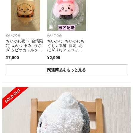
ぬいぐるみ
ぬいぐるみ
ちいかわ夜市 台湾限
ちいかわ ちいかわも
定 ぬいぐるみ うさ
ぐもぐ本舗 限定 お
ぎ タピオカミルクテ
にぎりなマスコッ
ィー
ト 古本屋 カニちゃ
¥7,800
¥2,999
ん
関連商品をもっと見る
SOLD OUT