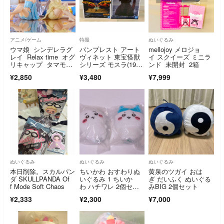
アニメ/ゲーム
特撮
ぬいぐるみ
ウマ娘 シンデレラグ
バンプレスト アート
mellojoy メロジョ
レイ Relax time オグ
ヴィネット 東宝怪獣
イ スクイーズ ミニラ
リキャップ タマモク
シリーズ モスラ(199
ンド 未開封 2箱
ロス 2種セット
6) & シン・ゴジラ(20
¥2,850
¥3,480
¥7,999
16) 第4形態 2種セッ
ト
ぬいぐるみ
ぬいぐるみ
ぬいぐるみ
本日削除。スカルパン
ちいかわ おすわりぬ
黄泉のツガイ おは
ダ SKULLPANDA Of
いぐるみ 1 ちいか
ぎ だいふく ぬいぐる
f Mode Soft Chaos
わ ハチワレ 2個セッ
みBIG 2個セット
ト
¥2,333
¥2,300
¥7,000