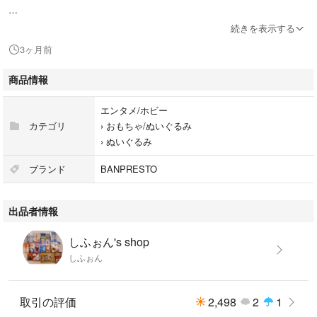
土日は基本的に発送をしておりません。
続きを表示する
3ヶ月前
Natsume's Book of Friends
商品情報
Nyanko-sensei
Stuffed Toy
エンタメ/ホビー
にゃんこ先生
カテゴリ
›
おもちゃ/ぬいぐるみ
›
ぬいぐるみ
ブランド
BANPRESTO
出品者情報
しふぉん's shop
しふぉん
取引の評価
2,498
2
1