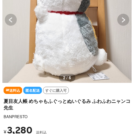
2 / 6
送料込
匿名配送
すぐに購入可
夏目友人帳 めちゃもふぐっとぬいぐるみ ふわふわニャンコ
先生
BANPRESTO
3,280
¥
送料込