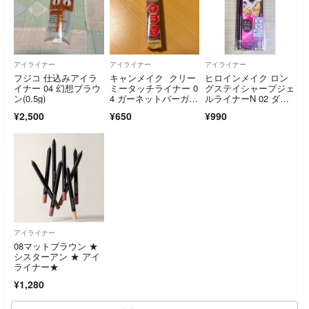
アイライナー
アイライナー
アイライナー
フジコ 仕込みアイラ
キャンメイク クリー
ヒロインメイク ロン
イナー 04 幻想ブラウ
ミータッチライナー 0
グステイシャープジェ
ン(0.5g)
4 ガーネットバーガン
ルライナーN 02 ダー
ディ
クブラウン おまけ付
¥2,500
¥650
¥990
き
アイライナー
08マットブラウン ★
シスターアン ★ アイ
ライナー★
¥1,280