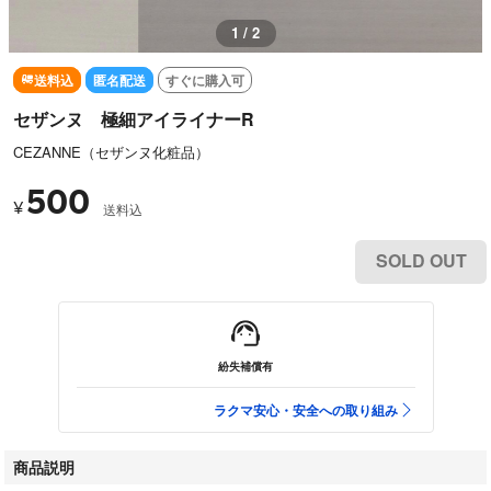
1 / 2
送料込
匿名配送
すぐに購入可
セザンヌ 極細アイライナーR
CEZANNE（セザンヌ化粧品）
500
¥
送料込
SOLD OUT
紛失補償有
ラクマ安心・安全への取り組み
商品説明