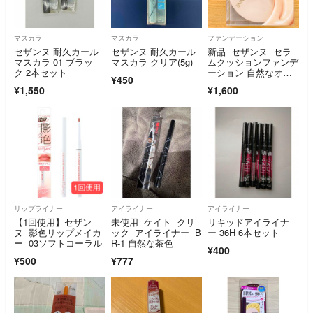
マスカラ
マスカラ
ファンデーション
セザンヌ 耐久カール
セザンヌ 耐久カール
新品 セザンヌ セラ
マスカラ 01 ブラッ
マスカラ クリア(5g)
ムクッションファンデ
ク 2本セット
ーション 自然なオー
¥450
クル N20
¥1,550
¥1,600
リップライナー
アイライナー
アイライナー
【1回使用】セザン
未使用 ケイト クリ
リキッドアイライナ
ヌ 影色リップメイカ
ック アイライナー B
ー 36H 6本セット
ー 03ソフトコーラル
R-1 自然な茶色
¥400
¥500
¥777