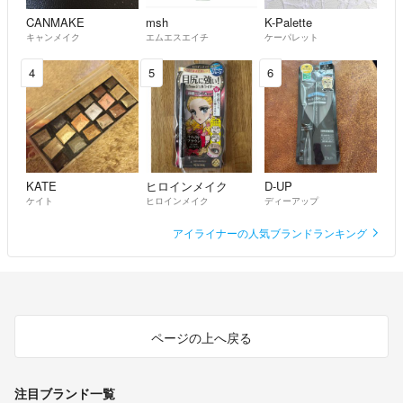
CANMAKE
msh
K-Palette
キャンメイク
エムエスエイチ
ケーパレット
4
5
6
KATE
ヒロインメイク
D-UP
ケイト
ヒロインメイク
ディーアップ
アイライナーの人気ブランドランキング
ページの上へ戻る
注目ブランド一覧