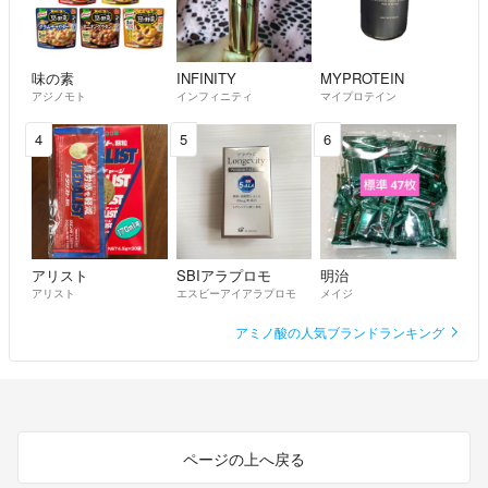
味の素
INFINITY
MYPROTEIN
アジノモト
インフィニティ
マイプロテイン
4
5
6
アリスト
SBIアラプロモ
明治
アリスト
エスビーアイアラプロモ
メイジ
アミノ酸の人気ブランドランキング
ページの上へ戻る