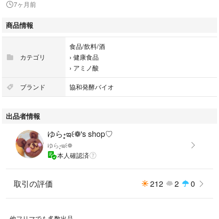
7ヶ月前
商品情報
食品/飲料/酒
カテゴリ
›
健康食品
›
アミノ酸
ブランド
協和発酵バイオ
出品者情報
ゆら॰̥ఇ꒰❁'s shop♡
ゆら॰̥ఇ꒰❁
本人確認済
取引の評価
212
2
0
他フリマでも多数出品