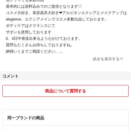
基本的には送料込みでのご提供となります♡
コスメ大好き、美容器具大好き❤アルビオンエクシアとメイクアップは
elegance、エクシアメインでコスメ多数出品しております。
ボディケアはクラランスにて
ザボンも使用しております
2、3日中発送出来るよう心がけております。
質問もたくさんお待ちしておりますね。
納得いくまでご相談ください。
いいねも大歓迎ですっ☆
続きを表示する
化粧品、お洋服、こども用品を中心に出していきますっ☆
おまとめ買い大歓迎☆その際は値下げ交渉も可能です🌸
コメント
気持ちの良いお取り引きができるよう心がけておりますが、万が一補償
なしで発送したものが届かない場合、保証できかねますのでその点はよ
ろしくお願い致します。
商品について質問する
ご心配の方は発送前にご相談くださいね！誠意あるお取り引きのほど、
よろしくお願い致します✨
リピート、フォローも大歓迎ですっ❇︎
同一ブランドの商品