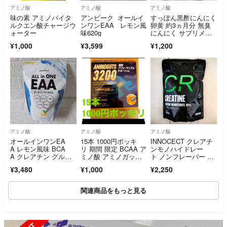
アミノ酸
アミノ酸
アミノ酸
味の素 アミノバイタ
アンビーク オールイ
すっぽん黒酢にんにく
ルクエン酸チャージウ
ンワンEAA レモン風
卵黄 約3ヵ月分 無臭
ォーター
味620g
にんにく サプリメン
ト 健康食品
¥1,000
¥3,599
¥1,200
アミノ酸
アミノ酸
アミノ酸
オールインワンEA
15本 1000円ポッキ
INNOCECT クレアチ
A レモン風味 BCA
リ 期間 限定 BCAA ア
ンモノハイドレー
A クレアチン グルタ
ミノ酸 アミノガッツ3
ト ノンフレーバー 1k
ミン クエン酸 必須ア
200
g
¥3,480
¥1,000
¥2,250
ミノ酸 L-リジン
関連商品をもっと見る
SOLD OUT