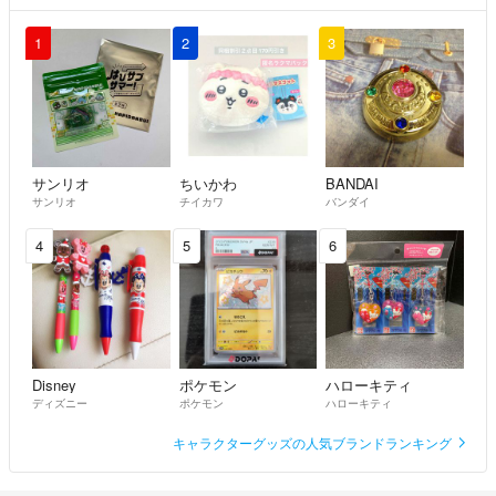
1
2
3
サンリオ
ちいかわ
BANDAI
サンリオ
チイカワ
バンダイ
4
5
6
Disney
ポケモン
ハローキティ
ディズニー
ポケモン
ハローキティ
キャラクターグッズの人気ブランドランキング