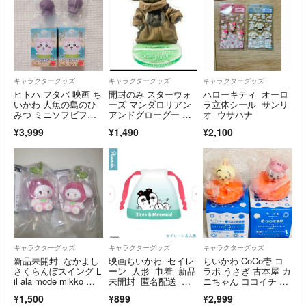
キャラクターグッズ
キャラクターグッズ
キャラクターグッズ
ヒトハ フタバ 映画 ち
開封のみ スターウォ
ハローキティ オーロ
いかわ 人魚の島のひ
ーズ マンダロリアン
ラ立体シール サンリ
みつ ミニソフビフィ
アンドグローグー ブ
オ ウサハナ
ギュア
ラインドアクリルスタ
¥3,999
¥1,490
¥2,100
ンド 緑
キャラクターグッズ
キャラクターグッズ
キャラクターグッズ
新品未開封 なかよし
映画ちいかわ セイレ
ちいかわ CoCo壱 コ
さくらんぼスイング L
ーン 人形 巾着 新品
ラボ うさぎ 古本屋 カ
il ala mode mikko リ
未開封 匿名配送 即
ニちゃん ココイチ ス
ルアラモード ムー
日発送
プーン置きフィギュア
¥1,500
¥899
¥2,999
ス キャミー ガチャ