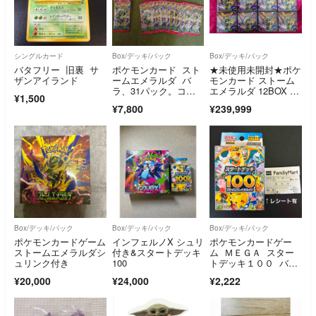
シングルカード
Box/デッキ/パック
Box/デッキ/パック
バタフリー 旧裏 サ
ポケモンカード スト
★未使用未開封★ポケ
ザンアイランド
ームエメラルダ バ
モンカード ストーム
ラ、31パック。コン
エメラルダ 12BOX シ
¥1,500
ビニ産
ュリンク付
¥7,800
¥239,999
Box/デッキ/パック
Box/デッキ/パック
Box/デッキ/パック
ポケモンカードゲーム
インフェルノX シュリ
ポケモンカードゲー
ストームエメラルダシ
付き&スタートデッキ
ム ＭＥＧＡ スター
ュリンク付き
100
トデッキ１００ バト
ルコレクション
¥20,000
¥24,000
¥2,222