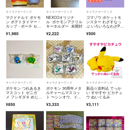
キャラクターグッズ
キャラクターグッズ
キャラクターグッズ
マクドナルド ポケモ
NEXCOオリジナ
ゴマゾウ ポケットモ
ン ポテトタイマー・
ル ポケモンアクリル
ンスター わざすなっ
カップ・ポーチ セッ
キーホルダー 未開封
ぷ いろいろなわざPar
ト
t3 ガチャ
¥1,980
¥2,222
¥500
キャラクターグッズ
キャラクターグッズ
キャラクターグッズ
ポケモン つれあるき
ポケモン 30周年メタ
新品☆送料込 でっか
マスコット ゼニガ
ルチャームマスコッ
い すやすや ピカチュ
メ フシギダネ めじる
ト 〜シンオウ、イッ
ウ ぬいぐるみ
しアクセ ガチャ
シュ、カロス〜コンプ
¥850
¥3,333
¥3,111
リートセット【③】