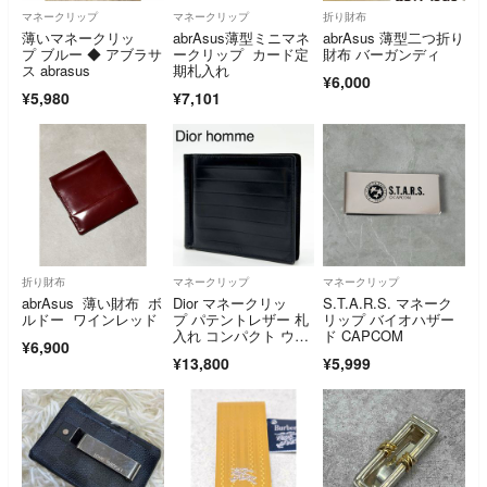
マネークリップ
マネークリップ
折り財布
薄いマネークリッ
abrAsus薄型ミニマネ
abrAsus 薄型二つ折り
プ ブルー ◆ アブラサ
ークリップ カード定
財布 バーガンディ
ス abrasus
期札入れ
¥6,000
¥5,980
¥7,101
折り財布
マネークリップ
マネークリップ
abrAsus 薄い財布 ボ
Dior マネークリッ
S.T.A.R.S. マネーク
ルドー ワインレッド
プ パテントレザー 札
リップ バイオハザー
入れ コンパクト ウォ
ド CAPCOM
¥6,900
レット
¥13,800
¥5,999