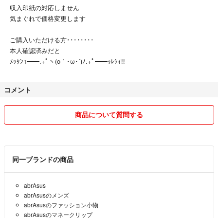
収入印紙の対応しません
気まぐれで価格変更します
ご購入いただける方････････
本人確認済みだと
ﾒｯﾀﾝｺ━━.+ﾟヽ(o｀･ω･´)ﾉ.+ﾟ━━ｩﾚｼｨ!!
コメント
商品について質問する
同一ブランドの商品
abrAsus
abrAsusのメンズ
abrAsusのファッション小物
abrAsusのマネークリップ