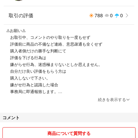
取引の評価
788
0
0
⚠️お願い⚠️
お取引中、コメントのやり取りを一度もせず
評価前に商品の不備など連絡、意思疎通も全くせず
購入者側だけの勝手な判断にて
評価を下げる行為は
嫌がらせ行為、迷惑極まりないとしか思えません。
自分だけ良い評価をもらう方は
購入しないで下さい。
嫌がせ行為と認識した場合
事務局に即通報致します。
●お値引き交渉は、常識の範囲内でお願い致します。
続きを表示する
最安値がどうであれ、私が送料、手数料を差し引いた額
を決めています。
コメント
あまりにもしつこい値引き交渉には、お応えしません。そういう方と
は、取引したくありませんので、ブロックさせて頂きます。
●個々にご購入頂きましても発送先が同じ場合、お申し出がない場合、
商品について質問する