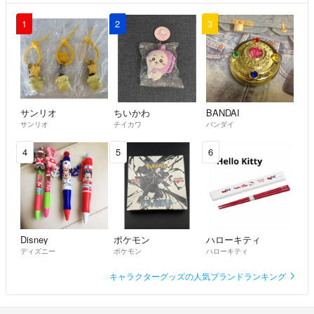
いてないと言う事でブロック致します。
1
2
3
最近、買う気もないのに、遊び半分で、購入申請される方が非常に多い
ですので、こちらは如何なる場合でも評価までさせて頂きます。
ご理解頂けますと幸いです。
●相場にて金額が値上がりする場合がございます。
いかなる場合でも購入後のキャンセル、返金は致しません
サンリオ
ちいかわ
BANDAI
サンリオ
チイカワ
バンダイ
4
5
6
Disney
ポケモン
ハローキティ
ディズニー
ポケモン
ハローキティ
キャラクターグッズの人気ブランドランキング