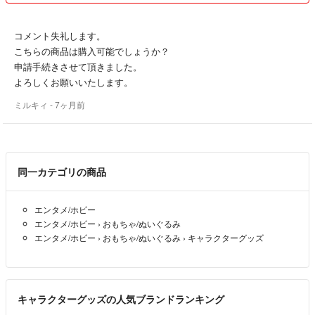
同一発送させて頂きます。
●送料の関係で簡易包装での発送になる場合が
ございます🙇‍♀️ご理解下さい。
コメント失礼します。
●お取引経験０の方、購入申請をされるだけで購入期限内に購入頂けな
こちらの商品は購入可能でしょうか？
いという非常識な方が続きましたので、お取引経験０の方の購入申請の
申請手続きさせて頂きました。
承認は申し訳ないのですが、お断り、キャンセルさせて頂きます。
よろしくお願いいたします。
お取引経験０の方で、発送に際し私の発送方法にご理解頂けない方、こ
ミルキィ
- 7ヶ月前
ちらがお断りしているにも関わらず、しつこくメッセージを送られる方
がおり怖い思いも経験致しましたのでお取引経験０方のお取引はお断り
致します。
他国籍で日本語を余りご理解頂けない方の商品購入はお断り、キャンセ
同一カテゴリの商品
ルさせて頂く場合がございます。
(商品到着後に、片言の日本語でトラブルになりましたので、ご理解頂
けますと幸いです。)
エンタメ/ホビー
●悪い、普通評価が合わせて３個以上ある方の購入申請は、トラブル防
エンタメ/ホビー
›
おもちゃ/ぬいぐるみ
止、支払い期限に支払いされない、購入者様独自のルールをお持ちでト
エンタメ/ホビー
›
おもちゃ/ぬいぐるみ
›
キャラクターグッズ
ラブル回避為にも購入申請されましても承認いたしません。
尚、プロフィールにもこのように記載してても購入申請、商品説明にな
い要望をコメント頂きます。
悪い、普通評価が合わせ３個以上の方でコメント頂きましても対応出来
キャラクターグッズの人気ブランドランキング
ない場合など、場合に寄ってはコメント削除、プロフィールをお読み頂