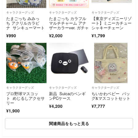
キャラクターグッズ
キャラクターグッズ
キャラクターグッズ
たまごっち みみっ
たまごっち カラフル
【東京ディズニーリゾ
ち アクリルカラビ
マルチチャーム アナ
ート】ミニーカチュー
ナ サンキューマート
ザーカラーver. ガチャ
シャキーチェーン
¥990
¥2,000
¥1,799
キャラクターグッズ
キャラクターグッズ
キャラクターグッズ
プロ野球マスコッ
新品 Suicaのペンギ
ちいかわベビー バッ
ト めじるしアクセサ
ンPCケース
グ&マスコットセット
リー
¥4,200
¥7,777
¥1,900
関連商品をもっと見る