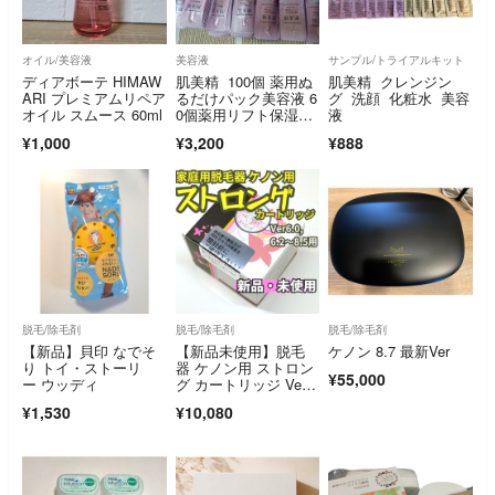
オイル/美容液
美容液
サンプル/トライアルキット
ディアボーテ HIMAW
肌美精 100個 薬用ぬ
肌美精 クレンジン
ARI プレミアムリペア
るだけパック美容液 6
グ 洗顔 化粧水 美容
オイル スムース 60ml
0個薬用リフト保湿化
液
粧水 40個
¥1,000
¥3,200
¥888
脱毛/除毛剤
脱毛/除毛剤
脱毛/除毛剤
【新品】貝印 なでそ
【新品未使用】脱毛
ケノン 8.7 最新Ver
り トイ・ストーリ
器 ケノン用 ストロン
¥55,000
ー ウッディ
グ カートリッジ Ver6.
0～8.5用
¥1,530
¥10,080