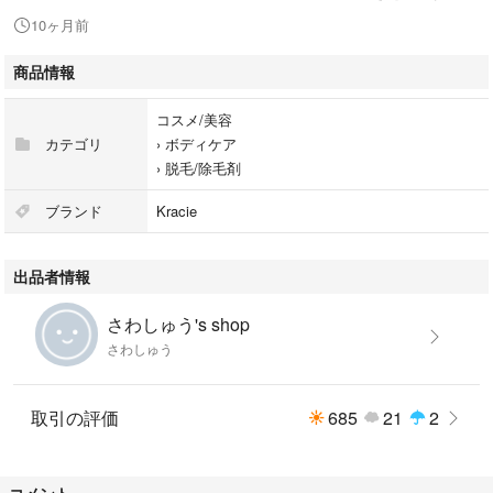
日本うまれの脱色クリーム 敏感肌用
10ヶ月前
#クラシエ
商品情報
#4901417840448
#コスメ/美容
コスメ/美容
#ボディケア
カテゴリ
›
ボディケア
#脱毛/除毛剤
›
脱毛/除毛剤
ブランド
Kracie
出品者情報
さわしゅう's shop
さわしゅう
取引の評価
685
21
2
コメント