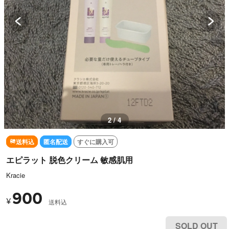
3 / 4
送料込
匿名配送
すぐに購入可
エピラット 脱色クリーム 敏感肌用
Kracie
900
¥
送料込
SOLD OUT