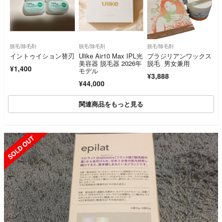
脱毛/除毛剤
脱毛/除毛剤
脱毛/除毛剤
イントゥイション替刃
Ulike Air10 Max IPL光
ブラジリアンワックス
美容器 脱毛器 2026年
脱毛 男女兼用
¥1,400
モデル
¥3,888
¥44,000
関連商品をもっと見る
SOLD OUT