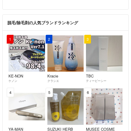
脱毛/除毛剤の人気ブランドランキング
1
2
3
KE-NON
Kracie
TBC
ケノン
クラシエ
ティービーシー
4
5
6
YA-MAN
SUZUKI HERB
MUSEE COSME