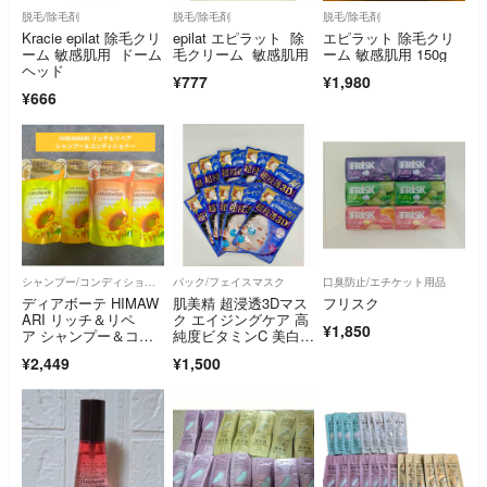
脱毛/除毛剤
脱毛/除毛剤
脱毛/除毛剤
Kracie epilat 除毛クリ
epilat エピラット 除
エピラット 除毛クリ
ーム 敏感肌用 ドーム
毛クリーム 敏感肌用
ーム 敏感肌用 150g
ヘッド
¥777
¥1,980
¥666
シャンプー/コンディショナーセット
パック/フェイスマスク
口臭防止/エチケット用品
ディアボーテ HIMAW
肌美精 超浸透3Dマス
フリスク
ARI リッチ＆リペ
ク エイジングケア 高
¥1,850
ア シャンプー＆コン
純度ビタミンC 美白 1
ディショナー
0枚
¥2,449
¥1,500